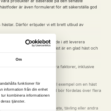
r. Våra produkter är baserade på den senaste
hästfoder är även formulerat för att säkerställa god
hästar. Därför erbjuder vi ett brett utbud av
tationshästar. Vi är engagerade i att leverera
r att en frisk och välmatad häst är en glad häst och
Om
 en häst behöver beror på flera faktorer, inklusive
andahålla funktioner för
kt per dag i torrsubstans. Till exempel om en häst
n information från din enhet
igt att notera att denna mängd bör fördelas över flera
 tur kombinera informationen
 ätrumsrytm.
deras tjänster.
i. Hästar som utför tungt arbete, tävling eller andra