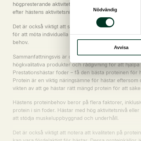
Samtyckesval
högpresterande aktiviteter kan behöva tillskottsprodukt 
Nödvändig
efter hästens aktivitetsnivå för att säkerställa att de
Det är också viktigt att se till att hästen har tillgång
för att möta individuella behov hos hästar. Vi erbjude
behov.
Avvisa
Sammanfattningsvis är det avgörande att ge hästen rätt
högkvalitativa produkter och rådgivning för att hjälpa 
Prestationshästar foder – få den bästa proteinen för 
Protein är en viktig näringsämne för hästar eftersom
vikten av att ge hästar rätt mängd protein för att säke
Hästens proteinbehov beror på flera faktorer, inklusiv
protein i sin foder. Hästar med hög aktivitetsnivå ell
att stödja muskeluppbyggnad och underhåll.
Det är också viktigt att notera att kvaliteten på protei
kan vara fördelaktigt för hästar. Dessa proteinkällor