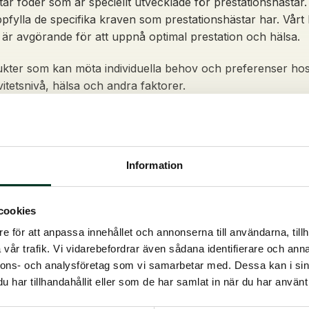
star foder som är speciellt utvecklade för prestationshästa
pfylla de specifika kraven som prestationshästar har. Vårt 
är avgörande för att uppnå optimal prestation och hälsa.
dukter som kan möta individuella behov och preferenser hos 
itetsnivå, hälsa och andra faktorer.
ativa prestationshästar foder som är skräddarsydda för pres
ga forskningen och bästa praxis inom hästutfodring. Vi tro
Information
en häst?
 att ge dem rätt mängd foder. Den korrekta mängden foder som
cookies
e för att anpassa innehållet och annonserna till användarna, tillh
 grovfoder som motsvarar cirka 1,5-2,5% av deras kroppsvi
vår trafik. Vi vidarebefordrar även sådana identifierare och anna
 och 12,5 kg grovfoder per dag i torrsubstans. Det är vikt
nnons- och analysföretag som vi samarbetar med. Dessa kan i sin
atsmältningssystemet och för att ge hästen en mer naturlig
har tillhandahållit eller som de har samlat in när du har använt 
r att bibehålla en hälsosam vikt och tillräckligt med energ