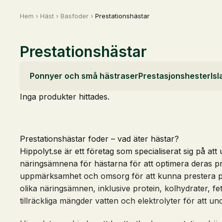
Hem
›
Häst
›
Basfoder
›
Prestationshästar
Prestationshästar
Ponnyer och små hästraser
Prestasjonshester
Is
Inga produkter hittades.
Prestationshästar foder – vad äter hästar?
Hippolyt.se är ett företag som specialiserat sig på att
näringsämnena för hästarna för att optimera deras pr
uppmärksamhet och omsorg för att kunna prestera på 
olika näringsämnen, inklusive protein, kolhydrater, fet
tillräckliga mängder vatten och elektrolyter för att un