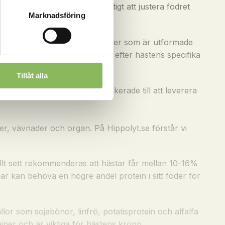
styrka för arbetet. Det är viktigt att justera fodret
Marknadsföring
n hälsa och prestation.
er ett brett utbud av foderprodukter som är utformade
hjälpa till att anpassa fodret efter hästens specifika
Tillåt alla
de. På Hippolyt.se är vi dedikerade till att leverera
r, vävnader och organ. På Hippolyt.se förstår vi
rellt sett rekommenderas att hästar får mellan 10-16%
gar kan behöva en högre andel protein i sitt foder för
ällor som sojabönor, linfrö, potatisprotein och alfalfa
iner och är viktiga för hästens kropp.