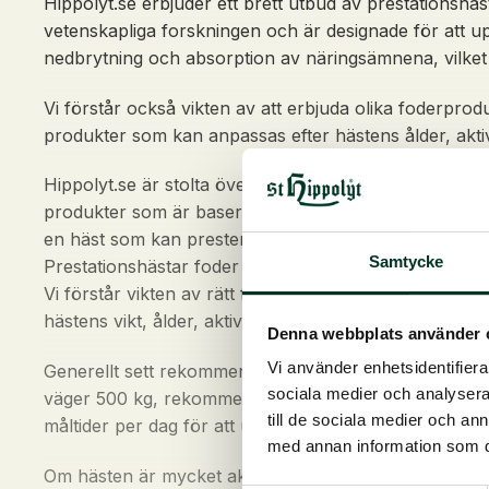
Hippolyt.se erbjuder ett brett utbud av prestationshä
vetenskapliga forskningen och är designade för att up
nedbrytning och absorption av näringsämnena, vilket 
Vi förstår också vikten av att erbjuda olika foderpro
produkter som kan anpassas efter hästens ålder, aktiv
Hippolyt.se är stolta över att kunna erbjuda högkvalit
produkter som är baserade på den senaste vetenskapli
en häst som kan prestera på sin bästa nivå.
Samtycke
Prestationshästar foder – hur mycket foder behöver 
Vi förstår vikten av rätt foder till hästar, inklusive
hästens vikt, ålder, aktivitetsnivå och hälsotillstånd.
Denna webbplats använder 
Vi använder enhetsidentifierar
Generellt sett rekommenderas att hästar får en mängd
sociala medier och analysera 
väger 500 kg, rekommenderas det att ge den mellan 7,5
till de sociala medier och a
måltider per dag för att undvika överbelastning av m
med annan information som du 
Om hästen är mycket aktiv kan den behöva mer foder fö