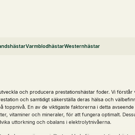
landshästar
Varmblodhästar
Westernhästar
 utveckla och producera prestationshästar foder. Vi förstår 
estation och samtidigt säkerställa deras hälsa och välbefi
toppnivå. En av de viktigaste faktorerna i detta avseend
ter, vitaminer och mineraler, för att fungera optimalt. Dessu
dvika uttorkning och obalans i elektrolytnivåerna.