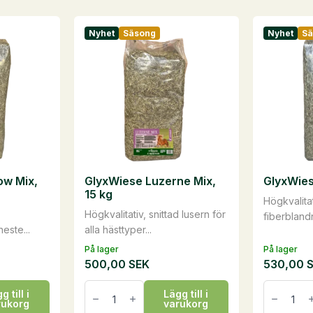
Nyhet
Säsong
Nyhet
S
w Mix,
GlyxWiese Luzerne Mix,
GlyxWies
15 kg
Högkvalitat
​Högkvalitativ, snittad lusern för
fiberblandn
heste...
alla hästtyper​...
På lager
På lager
500,00
SEK
530,00
GlyxWiese
GlyxWie
g till i
Lägg till i
Luzerne
Light
rukorg
varukorg
Mix,
Mix,