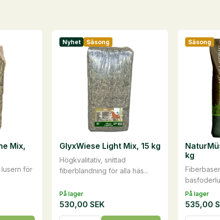
Nyhet
Säsong
Säsong
ne Mix,
GlyxWiese Light Mix, 15 kg
NaturMüs
kg
Högkvalitativ, snittad
d lusern för
Fiberbaser
fiberblandning för alla häs...
basfoderlus
På lager
På lager
530,00
SEK
535,00
GlyxWiese
NaturMüs