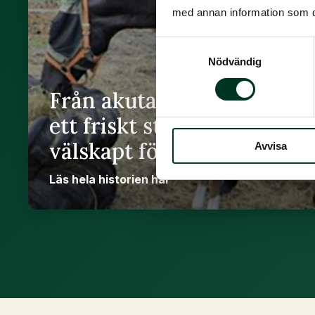
med annan information som du 
Samtyckesval
Nödvändig
Från akuta hovsmärtor till
ett friskt sto och ett
välskapt föl
Avvisa
Läs hela historien här