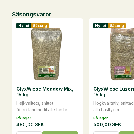
Säsongsvaror
Nyhet
Säsong
Nyhet
Säsong
GlyxWiese Meadow Mix,
GlyxWiese Luzer
15 kg
15 kg
Højkvalitets, snittet
​Högkvalitativ, snitta
fiberblanding til alle heste...
alla hästtyper​...
På lager
På lager
495,00
SEK
500,00
SEK
GlyxWiese
GlyxWiese