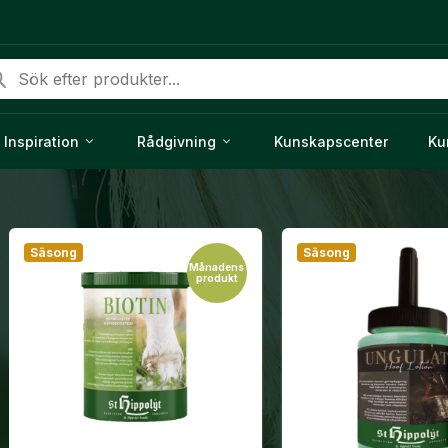
duktsökning
Inspiration
Rådgivning
Kunskapscenter
Ku
Säsong
Säsong
Månadens
produkt