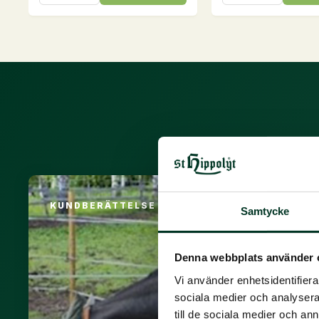
15
kg
mängd
Vi får regel
KUNDBERÄTTELSE
Samtycke
Denna webbplats använder 
Vi använder enhetsidentifierar
sociala medier och analysera 
till de sociala medier och a