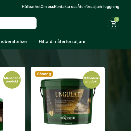
Hållbarhet
Om oss
Kontakta oss
Återförsäljarinloggning
0
ndberättelser
Hitta din återförsäljare
Säsong
Månadens
Månadens
produkt
produkt