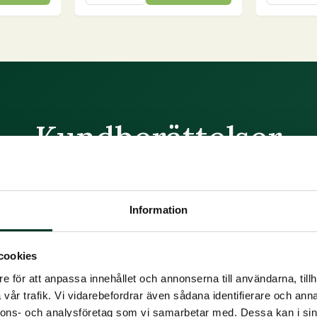
15
15
kg
kg
mängd
mängd
Kundberättelser
bundet nya berättelser från våra kunder. Vi har valt ut någr
KUNDBER
Information
cookies
e för att anpassa innehållet och annonserna till användarna, tillh
vår trafik. Vi vidarebefordrar även sådana identifierare och anna
nnons- och analysföretag som vi samarbetar med. Dessa kan i sin