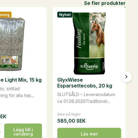
Se fler produkter
äsong
Nyhet
e Light Mix, 15 kg
GlyxWiese
Esparsettecobs, 20 kg
iv, snittad
SLUTSÅLD – Leveransdatum:
ing för alla häs...
ca 01.08.2026Traditionel...
Ikke på lager
SEK
585,00
SEK
se
Lägg till i
varukorg
Läs mer