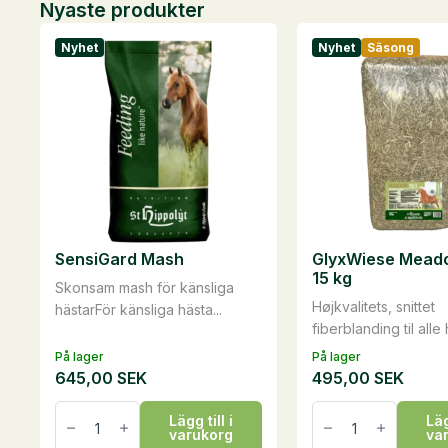
Nyaste produkter
Nyhet
Nyhet
Säsong
SensiGard Mash
GlyxWiese Meado
15 kg
Skonsam mash för känsliga
Højkvalitets, snittet
hästarFör känsliga hästa...
fiberblanding til alle 
På lager
På lager
645,00
SEK
495,00
SEK
SensiGard
GlyxWiese
Lägg till i
Läg
Mash
Meadow
varukorg
va
mängd
Mix,