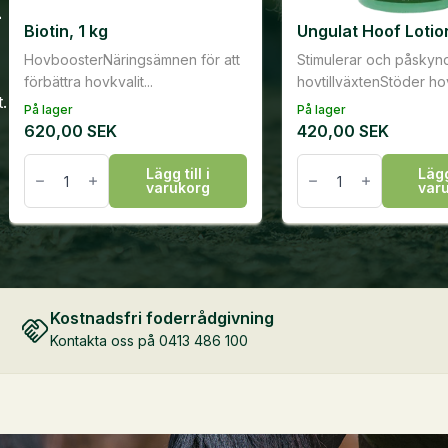
h
Biotin, 1 kg
Ungulat Hoof Lotio
HovboosterNäringsämnen för att
Stimulerar och påskyn
förbättra hovkvalit...
hovtillväxtenStöder hov
.
På lager
På lager
620,00
SEK
420,00
SEK
Biotin,
Ungulat
Lägg till i
Lägg 
1
Hoof
varukorg
var
kg
Lotion,
mängd
450
ml
mängd
Kostnadsfri foderrådgivning
Kontakta oss på 0413 486 100