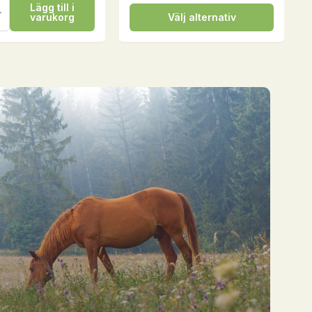
Lägg till i
Den
varukorg
Välj alternativ
här
produkten
har
flera
varianter.
De
olika
alternativen
kan
väljas
på
produktsidan