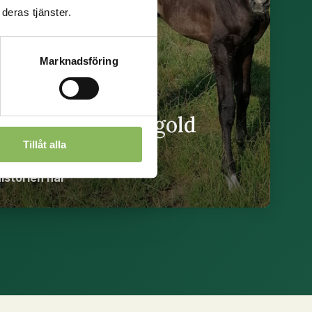
deras tjänster.
Marknadsföring
tart med Fohlengold
tart
Tillåt alla
historien här