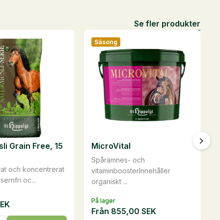
Se fler produkter
Säsong
li Grain Free, 15
MicroVital
Spårämnes- och
at och koncentrerat
vitaminboosterInnehåller
ernfri oc...
organiskt ...
På lager
SEK
Från
855,00
SEK
li