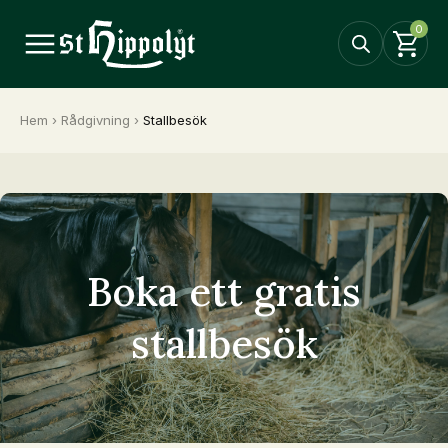
0
Hem
›
Rådgivning
›
Stallbesök
Boka ett gratis
stallbesök