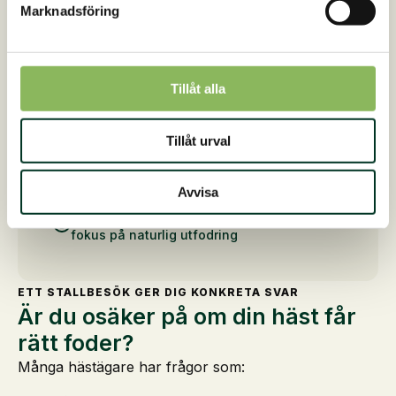
Marknadsföring
Därför väljer hästägare St.
Hippolyt
Individuell rådgivning — inga
standardlösningar
Tillåt alla
Fokus på hälsa, välmående och prestation
Erfarenhet av både hobby- och sporthästar
Tillåt urval
Praktiska lösningar som fungerar i
vardagen
Personlig uppföljning efter besöket
Avvisa
Arbetar utifrån ett holistiskt synsätt med
fokus på naturlig utfodring
ETT STALLBESÖK GER DIG KONKRETA SVAR
Är du osäker på om din häst får
rätt foder?
Många hästägare har frågor som: