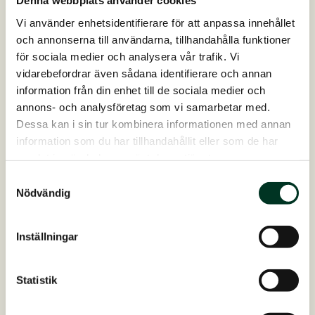
Denna webbplats använder cookies
Vi använder enhetsidentifierare för att anpassa innehållet
och annonserna till användarna, tillhandahålla funktioner
GRATIS STALLBESÖK
Se vad en justering av din hästs
för sociala medier och analysera vår trafik. Vi
vidarebefordrar även sådana identifierare och annan
foderstat kan göra
information från din enhet till de sociala medier och
Många hästägare upplever större trygghet kring
annons- och analysföretag som vi samarbetar med.
utfodringen efter ett stallbesök. Vi gör rådgivningen
Dessa kan i sin tur kombinera informationen med annan
enkel, praktisk och lätt att använda i vardagen —
information som du har tillhandahållit eller som de har
oavsett om du har en häst eller ett helt stall. Under
samlat in när du har använt deras tjänster.
besöket går vi bland annat igenom:
Samtyckesval
Nödvändig
Hästens välmående och hull
Foderstat och rutiner
Grovfoder och näringsbalans
Inställningar
Utmaningar och mål
Boka gratis stallbesök
Statistik