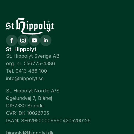
St. Hippolyt
St. Hippolyt Sverige AB
org. nr. 556775-4386
Tel. 0413 486 100
info@hippolyt.se
St. Hippolyt Nordic A/S
Øgelundvej 7, Blåhøj
DK-7330 Brande
CVR: DK 10026725
IBAN: SE6295000099604205200126
hippolyt@hippolyt.dk