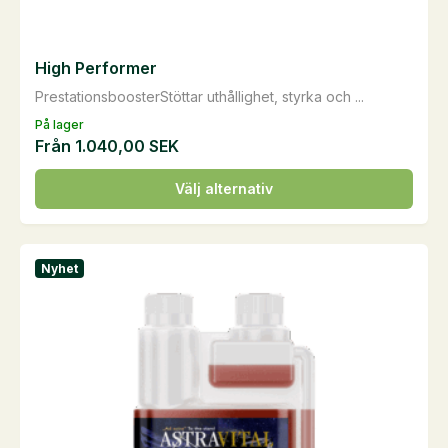
High Performer
PrestationsboosterStöttar uthållighet, styrka och ...
På lager
Från
1.040,00
SEK
Den
Välj alternativ
här
produkten
har
Nyhet
flera
varianter.
De
olika
alternativen
kan
väljas