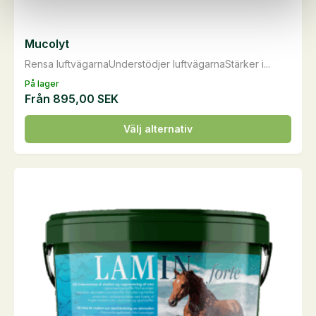
Mucolyt
Rensa luftvägarnaUnderstödjer luftvägarnaStärker i...
På lager
Från
895,00
SEK
Den
Välj alternativ
här
produkten
har
flera
varianter.
De
olika
alternativen
kan
väljas