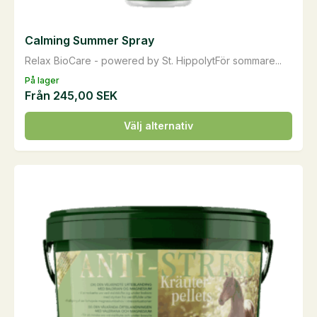
Calming Summer Spray
Relax BioCare - powered by St. HippolytFör sommare...
På lager
Från
245,00
SEK
Den
Välj alternativ
här
produkten
har
flera
varianter.
De
olika
alternativen
kan
väljas
på