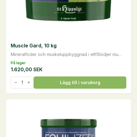
Muscle Gard, 10 kg
Mineralfoder och muskeluppbyggnad i ett!Stödjer mu...
På lager
1.620,00
SEK
Muscle
Lägg till i varukorg
Gard,
10
kg
mängd