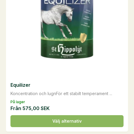
Equilizer
Koncentration och lugnFör ett stabilt temperament ...
På lager
Från
575,00
SEK
Den
Välj alternativ
här
produkten