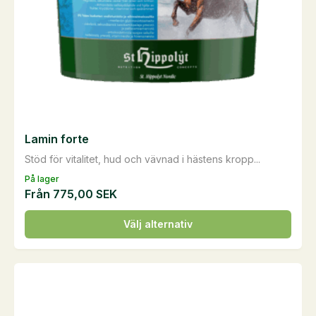
på
produktsidan
Lamin forte
Stöd för vitalitet, hud och vävnad i hästens kropp...
På lager
Från
775,00
SEK
Den
Välj alternativ
här
produkten
har
flera
varianter.