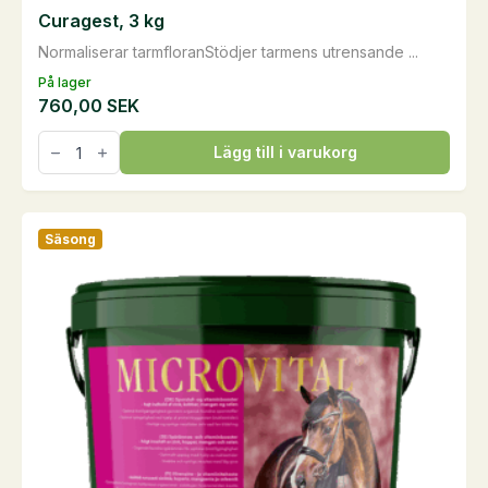
Curagest, 3 kg
Normaliserar tarmfloranStödjer tarmens utrensande ...
På lager
760,00
SEK
Curagest,
Lägg till i varukorg
3
kg
mängd
Säsong