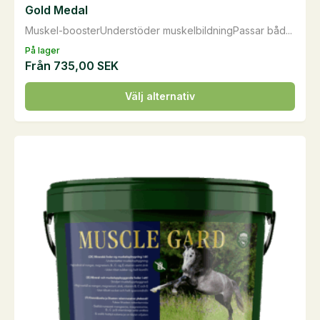
Gold Medal
Muskel-boosterUnderstöder muskelbildningPassar båd...
På lager
Från
735,00
SEK
Den
Välj alternativ
här
produkten
har
flera
varianter.
De
olika
alternativen
kan
väljas
på
produktsidan