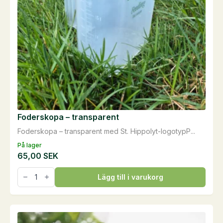
Foderskopa – transparent
Foderskopa – transparent med St. Hippolyt-logotypP...
På lager
65,00
SEK
Foderskopa
Lägg till i varukorg
–
transparent
mängd