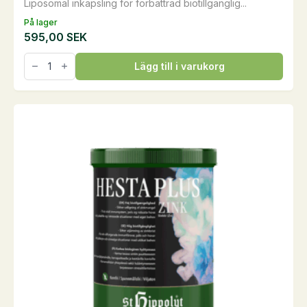
Liposomal inkapsling för förbättrad biotillgänglig...
På lager
595,00
SEK
Hesta
Lägg till i varukorg
Plus
LIQUID
Zink,
1
liter
mängd