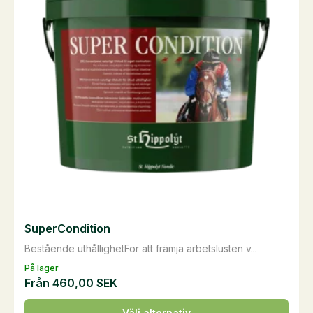
SuperCondition
Bestående uthållighetFör att främja arbetslusten v...
På lager
Från
460,00
SEK
Den
Välj alternativ