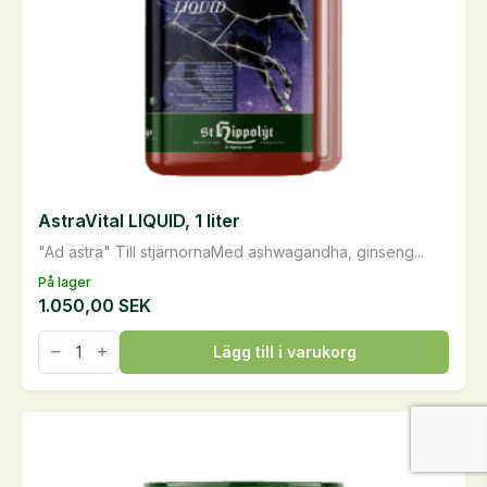
på
produktsidan
AstraVital LIQUID, 1 liter
"Ad astra" Till stjärnornaMed ashwagandha, ginseng...
På lager
1.050,00
SEK
AstraVital
Lägg till i varukorg
LIQUID,
1
liter
mängd