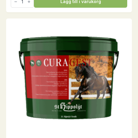
Lägg till i varukorg
1.400
g
mängd