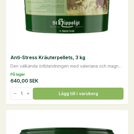
produktsidan
Anti-Stress Kräuterpellets, 3 kg
Den välkända örtblandningen med valeriana och magn...
På lager
640,00
SEK
Anti-
Lägg till i varukorg
Stress
Kräuterpellets,
3
kg
mängd