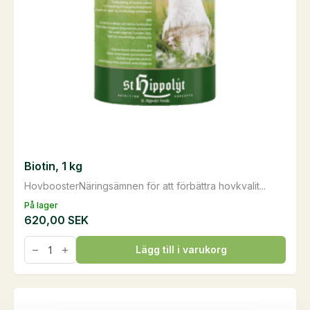
Biotin, 1 kg
HovboosterNäringsämnen för att förbättra hovkvalit...
På lager
620,00
SEK
Biotin,
Lägg till i varukorg
1
kg
mängd