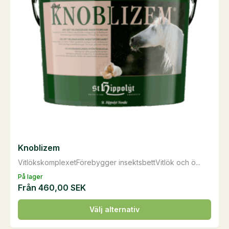
alternativen
kan
väljas
på
produktsidan
Knoblizem
VitlökskomplexetFörebygger insektsbettVitlök och ö...
På lager
Från
460,00
SEK
Den
Välj alternativ
här