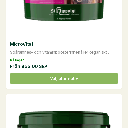
MicroVital
Spårämnes- och vitaminboosterInnehåller organiskt ...
På lager
Från
855,00
SEK
Den
Välj alternativ
här
produkten
har
flera
varianter.
De
olika