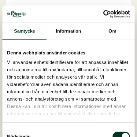
Samtycke
Information
Om
Denna webbplats använder cookies
Vi använder enhetsidentifierare för att anpassa innehållet
och annonserna till användarna, tillhandahålla funktioner
för sociala medier och analysera vår trafik. Vi
vidarebefordrar även sådana identifierare och annan
information från din enhet till de sociala medier och
annons- och analysföretag som vi samarbetar med.
Dessa kan i sin tur kombinera informationen med annan
information som du har tillhandahållit eller som de har
Movicur
samlat in när du har använt deras tjänster.
Dynamik och fri rörlighetFör skydd av senor, ledba...
Samtyckesval
På lager
Nödvändig