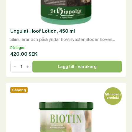
Ungulat Hoof Lotion, 450 ml
Stimulerar och påskyndar hovtillväxtenStöder hoven...
På lager
420,00
SEK
Ungulat
Lägg till i varukorg
Hoof
Lotion,
450
ml
mängd
Säsong
Månadens
produkt