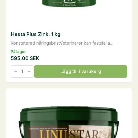
Hesta Plus Zink, 1 kg
Konstaterad näringsbristVeterinärer kan fastställa...
På lager
595,00
SEK
Hesta
Lägg till i varukorg
Plus
Zink,
1
kg
mängd