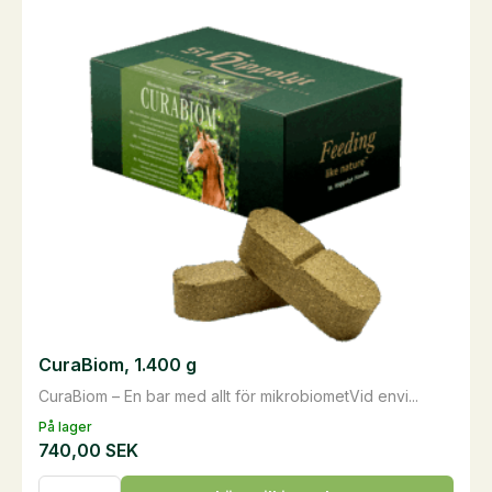
De
olika
alternativen
kan
väljas
på
produktsidan
CuraBiom, 1.400 g
CuraBiom – En bar med allt för mikrobiometVid envi...
På lager
740,00
SEK
CuraBiom,