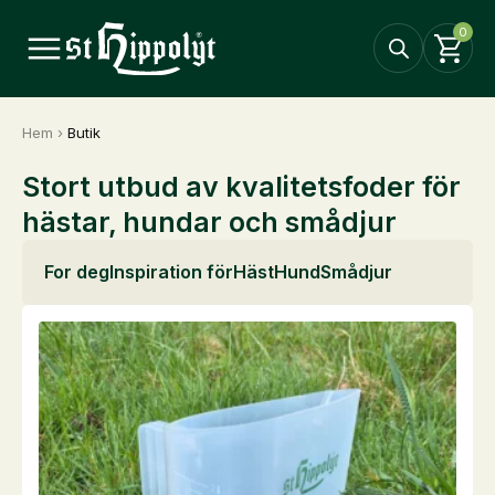
0
Hem
›
Butik
Stort utbud av kvalitetsfoder för
hästar, hundar och smådjur
For deg
Inspiration för
Häst
Hund
Smådjur