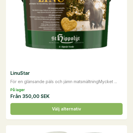
LinuStar
För en glänsande päls och jämn matsmältningMycket ...
På lager
Från
350,00
SEK
Den
Välj alternativ
här
produkten
har