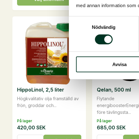
kg
här
med annan information som du 
mängd
produkten
har
Samtyckesval
Nödvändig
flera
varianter.
De
olika
alternativen
Avvisa
kan
väljas
på
HippoLinol, 2,5 liter
Qelan, 500 ml
produktsidan
Högkvalitativ olja framställd av
Flytande
frön, groddar och...
energiboosterEnerg
före tävlingssta...
På lager
På lager
420,00
SEK
685,00
SEK
HippoLinol,
Qelan,