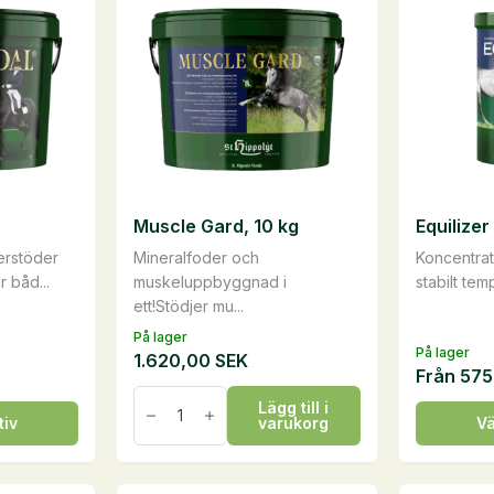
Muscle Gard, 10 kg
Equilizer
rstöder
Mineralfoder och
Koncentrat
 båd...
muskeluppbyggnad i
stabilt tem
ett!Stödjer mu...
På lager
På lager
1.620,00
SEK
Från
575
Muscle
Lägg till i
Gard,
Den
tiv
varukorg
Vä
10
här
kg
mängd
produkte