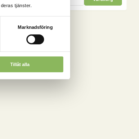
Selen,
deras tjänster.
1
kg
mängd
Marknadsföring
Tillåt alla