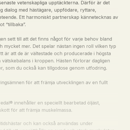
de senaste vetenskapliga upptäckterna. Därför är det
ig dialog med hästägare, uppfödare, ryttare,
a beteende. Ett harmoniskt partnerskap kännetecknas av
t “tillbaka”.
en sett till att det finns något för varje behov bland
h mycket mer. Det spelar nästan ingen roll vilken typ
ott är att de är vältestade och producerade i högsta
in vätskebalans i kroppen. Hästen förlorar dagligen
yter, som du också kan tillgodose genom utfodring.
ngsämnen för att främja utvecklingen av en fullt
Medal® innehåller en speciellt bearbetad öljäst,
lskott för att främja muskelmassa.
ritidshästar och kan också användas under