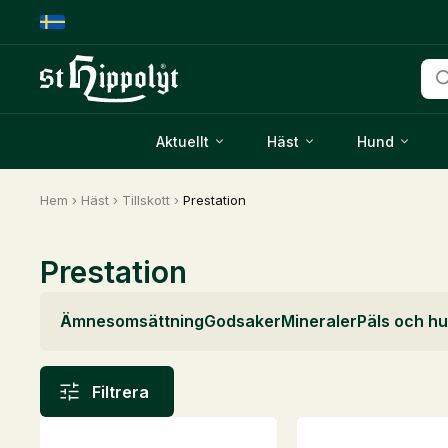
Pro
Aktuellt
Häst
Hund
Hem
›
Häst
›
Tillskott
›
Prestation
Prestation
Ämnesomsättning
Godsaker
Mineraler
Päls och hu
Filtrera