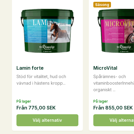
har
har
Säsong
flera
flera
varianter.
varianter.
De
De
olika
olika
alternativen
alternativen
kan
kan
väljas
väljas
på
på
Lamin forte
MicroVital
produktsidan
produktsidan
Stöd för vitalitet, hud och
Spårämnes- och
vävnad i hästens kropp...
vitaminboosterInnehå
organiskt ...
På lager
På lager
Från
775,00
SEK
Från
855,00
SEK
Den
Den
Välj alternativ
Välj alterna
här
här
produkten
produkten