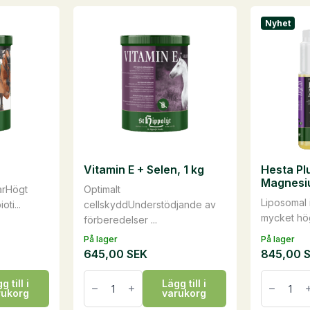
har
har
Nyhet
flera
flera
varianter.
varianter.
De
De
olika
olika
alternativen
alternati
kan
kan
väljas
väljas
på
på
Vitamin E + Selen, 1 kg
Hesta Pl
produktsidan
produkts
Magnesiu
arHögt
Optimalt
Liposomal 
oti...
cellskyddUnderstödjande av
mycket högr
förberedelser ...
På lager
På lager
645,00
SEK
845,00
Vitamin
Hesta
g till i
Lägg till i
E
Plus
rukorg
varukorg
+
LIQUID
Selen,
Magnesi