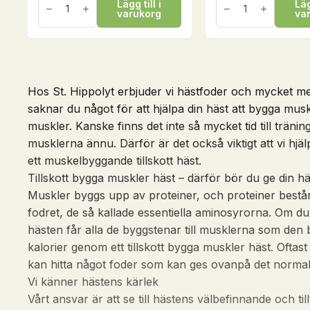
Lägg till i
Läg
2,5
500
varukorg
va
liter
ml
mängd
mängd
Hos St. Hippolyt erbjuder vi hästfoder och mycket mer 
saknar du något för att hjälpa din häst att bygga muskl
muskler. Kanske finns det inte så mycket tid till trän
musklerna ännu. Därför är det också viktigt att vi hjäl
ett muskelbyggande tillskott häst.
Tillskott bygga muskler häst – därför bör du ge din hä
Muskler byggs upp av proteiner, och proteiner består
fodret, de så kallade essentiella aminosyrorna. Om du v
hästen får alla de byggstenar till musklerna som de
kalorier genom ett tillskott bygga muskler häst. Oft
kan hitta något foder som kan ges ovanpå det normala
Vi känner hästens kärlek
Vårt ansvar är att se till hästens välbefinnande och til