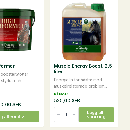
har
flera
varianter.
De
olika
ven
alternativen
kan
väljas
på
former
Muscle Energy Boost, 2,5
idan
produktsidan
liter
sboosterStöttar
Energiolja för hästar med
 styrka och ...
muskelrelaterade problem...
På lager
525,00
SEK
40,00
SEK
Muscle
Lägg till i
Energy
lj alternativ
varukorg
Boost,
2,5
liter
n