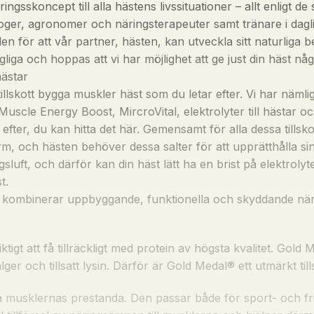
ingsskoncept till alla hästens livssituationer – allt enligt 
loger, agronomer och näringsterapeuter samt tränare i dagl
den för att vår partner, hästen, kan utveckla sitt naturlig
ngliga och hoppas att vi har möjlighet att ge just din häst någo
hästar
tillskott bygga muskler häst som du letar efter. Vi har nämlig
uscle Energy Boost, MircroVital, elektrolyter till hästar oc
efter, du kan hitta det här. Gemensamt för alla dessa tillsk
tform, och hästen behöver dessa salter för att upprätthålla s
sluft, och därför kan din häst lätt ha en brist på elektrol
t.
m kombinerar uppbyggande, funktionella och skyddande näri
tigt att få tillräckligt med protein av högsta kvalitet. Gold 
ger och tillsatt lysin. Därför är Gold Medal® ett utmärkt til
å musklernas prestanda. Den passar både för sport- och f