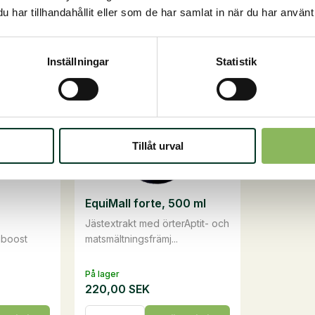
kg
1
har tillhandahållit eller som de har samlat in när du har använt 
mängd
kg
mängd
Inställningar
Statistik
Tillåt urval
EquiMall forte, 500 ml
Jästextrakt med örterAptit- och
iboost
matsmältningsfrämj...
På lager
220,00
SEK
EquiMall