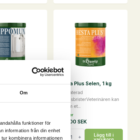
1
kg
mängd
 forte, 1 kg
Hesta Plus Selen, 1 kg
jer
Konstaterad
Om
varetStärker
näringsbristerVeterinären kan
get m...
genom et...
På lager
SEK
595,00
SEK
andahålla funktioner för
n information från din enhet
n
Hesta
Lägg till i
Lägg till i
Plus
 tur kombinera informationen
varukorg
varukorg