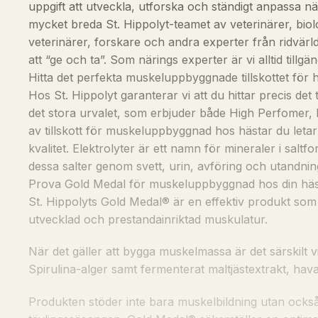
uppgift att utveckla, utforska och ständigt anpassa när
mycket breda St. Hippolyt-teamet av veterinärer, bio
veterinärer, forskare och andra experter från ridvärl
att “ge och ta”. Som närings experter är vi alltid tillgä
Hitta det perfekta muskeluppbyggnade tillskottet för 
Hos St. Hippolyt garanterar vi att du hittar precis det 
det stora urvalet, som erbjuder både High Perfomer, M
av tillskott för muskeluppbyggnad hos hästar du letar 
kvalitet. Elektrolyter är ett namn för mineraler i sal
dessa salter genom svett, urin, avföring och utandning
Prova Gold Medal för muskeluppbyggnad hos din häs
St. Hippolyts Gold Medal® är en effektiv produkt so
utvecklad och prestandainriktad muskulatur.
När det gäller att bygga muskelmassa är det särskilt vik
Spirulina-alger samt fermenterat maltjästextrakt, haval
Produkten stöder inte bara muskelbildning utan ocks