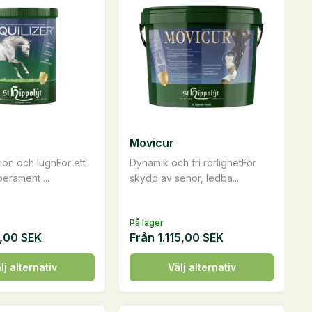
Movicur
ion och lugnFör ett
Dynamik och fri rörlighetFör
perament ...
skydd av senor, ledba...
På lager
,00
SEK
Från
1.115,00
SEK
Den
lj alternativ
Välj alternativ
här
n
produkten