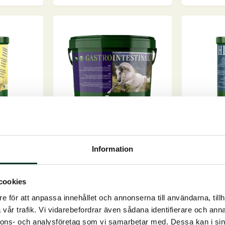
1
B12,
kg
1
mängd
liter
mängd
GastroIntestinal, 3 kg
Hippomun
tarSnabb
För normalisering av
Understöd
Information
t...
mag/tarmfunktionenFör hästar
immunförs
...
kroppens e
cookies
På lager
På lager
1.810,00
SEK
750,00
e för att anpassa innehållet och annonserna till användarna, tillh
vår trafik. Vi vidarebefordrar även sådana identifierare och anna
GastroIntestinal,
Hippomu
g till i
Lägg till i
3
forte,
nnons- och analysföretag som vi samarbetar med. Dessa kan i sin
rukorg
varukorg