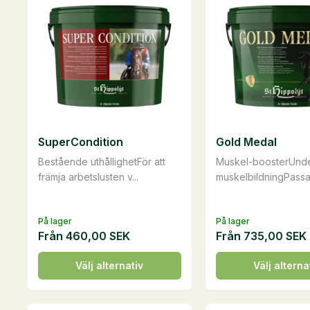
SuperCondition
Gold Medal
Bestående uthållighetFör att
Muskel-boosterUnde
främja arbetslusten v...
muskelbildningPassar
På lager
På lager
Från
460,00
SEK
Från
735,00
SEK
Den
Den
Välj alternativ
Välj alterna
här
här
produkten
produkten