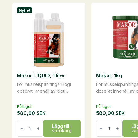
har
har
Nyhet
flera
flera
varianter.
varianter.
De
De
olika
olika
alternativen
alternativen
kan
kan
väljas
väljas
på
på
Makor LIQUID, 1 liter
Makor, 1kg
produktsidan
produktsidan
För muskelspänningarHögt
För muskelspänning
doserat innehåll av bioti...
doserat innehåll av bi
På lager
På lager
580,00
SEK
580,00
SEK
Makor
Makor,
Lägg till i
Läg
LIQUID,
1kg
varukorg
va
1
mängd
liter