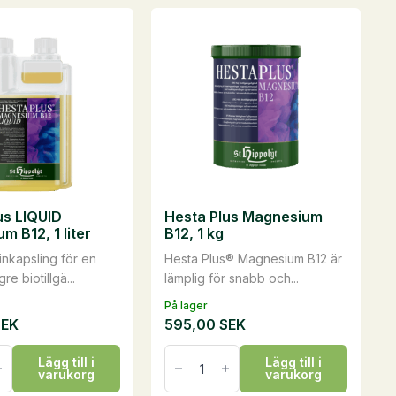
mängd
ven
us LIQUID
Hesta Plus Magnesium
idan
m B12, 1 liter
B12, 1 kg
inkapsling för en
Hesta Plus® Magnesium B12 är
e biotillgä...
lämplig för snabb och...
På lager
SEK
595,00
SEK
Hesta
Lägg till i
Lägg till i
Plus
varukorg
varukorg
Magnesium
um
B12,