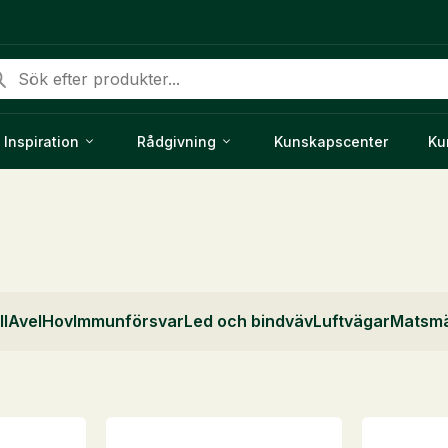
duktsökning
Inspiration
Rådgivning
Kunskapscenter
Ku
ll
Avel
Hov
Immunförsvar
Led och bindväv
Luftvägar
Matsmä