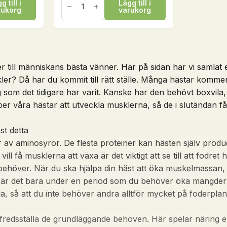
g till i
Lägg till i
forte,
rukorg
varukorg
500
ml
mängd
till människans bästa vänner. Här på sidan har vi samlat et
er? Då har du kommit till rätt ställe. Många hästar kommer vi
ing som det tidigare har varit. Kanske har den behövt boxvil
per våra hästar att utveckla musklerna, så de i slutändan få
st detta
 av aminosyror. De flesta proteiner kan hästen själv produ
ill få musklerna att växa är det viktigt att se till att fodr
n behöver. När du ska hjälpa din häst att öka muskelmass
ast är det bara under en period som du behöver öka mängde
, så att du inte behöver ändra alltför mycket på foderplan
lfredsställa de grundläggande behoven. Här spelar näring en sär