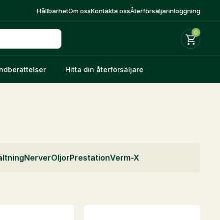
Hållbarhet
Om oss
Kontakta oss
Återförsäljarinloggning
0
ndberättelser
Hitta din återförsäljare
ltning
Nerver
Oljor
Prestation
Verm-X