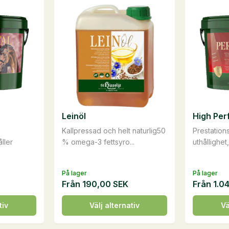
har
flera
varianter.
De
olika
alternati
kan
väljas
på
Leinöl
High Per
produkts
Kallpressad och helt naturlig50
Prestation
ller
% omega-3 fettsyro...
uthållighet,
På lager
På lager
Från
190,00
SEK
Från
1.0
Den
Den
tiv
Välj alternativ
Vä
här
här
produkten
produkte