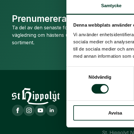
Samtycke
Prenumerera på nyhetsbrev
Denna webbplats använder 
Ta del av den senaste forskningen om hästnutrition 
vägledning om hästens utfodring året runt. Du får ock
Vi använder enhetsidentifierar
sociala medier och analysera 
sortiment.
till de sociala medier och a
med annan information som du 
Samtyckesval
Nödvändig
St. Hippolyt
St. Hippolyt 
org. nr. 5567
Tel. 0413 486
Avvisa
info@hippolyt
St. Hippolyt 