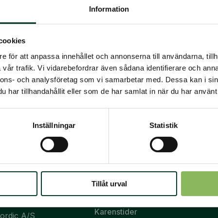
Information
Namn
*
E-
cookies
och få kunskap och
post
*
så nyheter från St. Hippolyt
e för att anpassa innehållet och annonserna till användarna, tillh
vår trafik. Vi vidarebefordrar även sådana identifierare och anna
nnons- och analysföretag som vi samarbetar med. Dessa kan i sin
har tillhandahållit eller som de har samlat in när du har använt 
Inställningar
Statistik
Information
Hållbarhet
Sverige AB
Kunskapscentrum
75-4386
Katalog
Flyers
 100
Tillåt urval
Artiklar
.se
Om oss
ESG
Karenstider
Nordic A/S