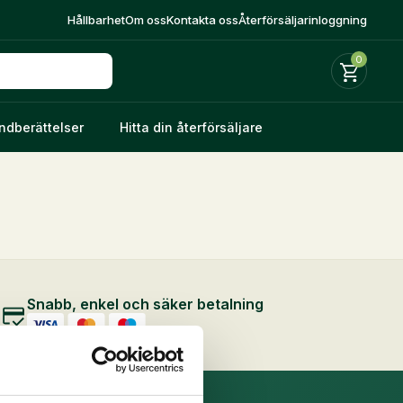
Hållbarhet
Om oss
Kontakta oss
Återförsäljarinloggning
0
ndberättelser
Hitta din återförsäljare
Snabb, enkel och säker betalning