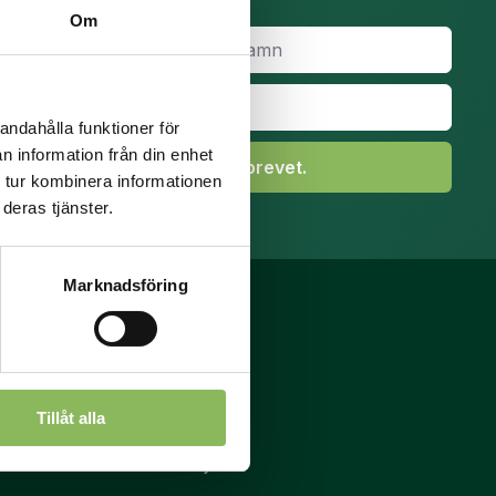
Om
Efternamn
*
andahålla funktioner för
n information från din enhet
Prenumerera på nyhetsbrevet.
 tur kombinera informationen
deras tjänster.
Marknadsföring
Kundservice
Rådgivning
Foderstat
Kontakta oss
Leverans
Tillåt alla
Allmänna villkor
Privatlivspolitik
Hitta din återförsäljare