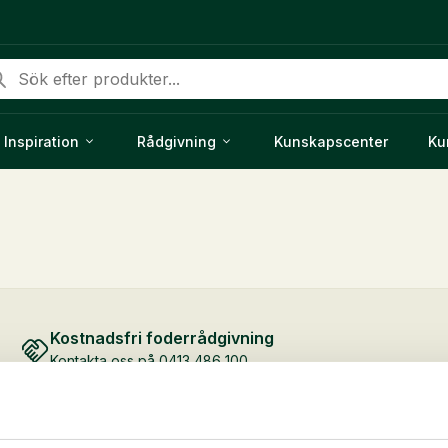
duktsökning
Inspiration
Rådgivning
Kunskapscenter
Ku
Kostnadsfri foderrådgivning
Kontakta oss på 0413 486 100