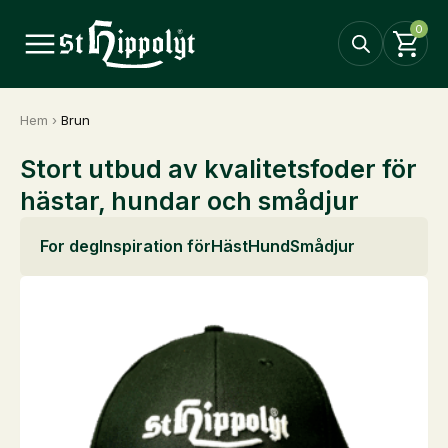
0
Hem
›
Brun
Stort utbud av kvalitetsfoder för
hästar, hundar och smådjur
For deg
Inspiration för
Häst
Hund
Smådjur