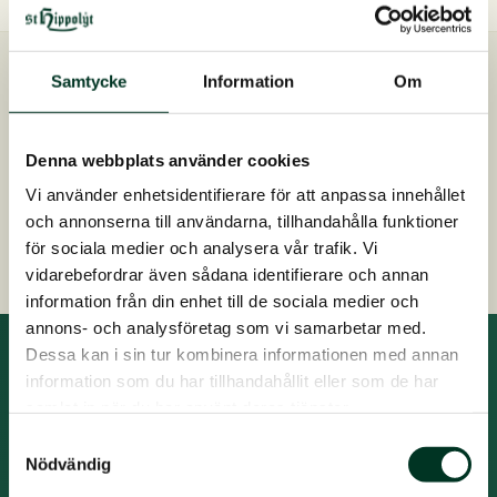
varianter.
De
olika
Samtycke
Information
Om
Snabb leverans
alternativen
Skickas inom 2-4 dagar
kan
Kostnadsfri foderrådgivning
Denna webbplats använder cookies
väljas
Kontakta oss på 0413 486 100
på
Vi använder enhetsidentifierare för att anpassa innehållet
produktsidan
och annonserna till användarna, tillhandahålla funktioner
Snabb, enkel och säker betalning
för sociala medier och analysera vår trafik. Vi
vidarebefordrar även sådana identifierare och annan
information från din enhet till de sociala medier och
annons- och analysföretag som vi samarbetar med.
Dessa kan i sin tur kombinera informationen med annan
information som du har tillhandahållit eller som de har
Prenumerera på nyhetsbrev
samlat in när du har använt deras tjänster.
Ta del av den senaste forskningen om hästnutrition
Samtyckesval
och få kunskap och vägledning om hästens utfodring
Nödvändig
året runt. Du får också nyheter från St. Hippolyt