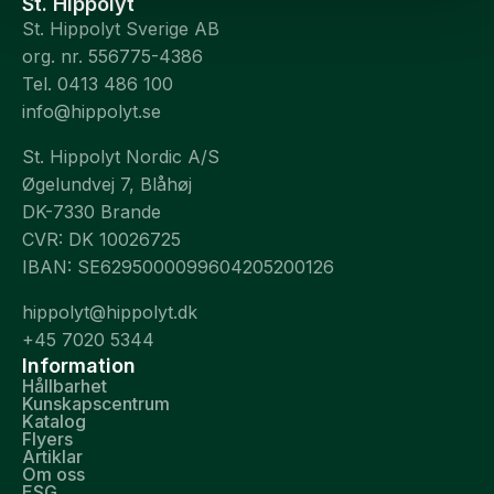
St. Hippolyt
St. Hippolyt Sverige AB
org. nr. 556775-4386
Tel. 0413 486 100
info@hippolyt.se
St. Hippolyt Nordic A/S
Øgelundvej 7, Blåhøj
DK-7330 Brande
CVR: DK 10026725
IBAN: SE6295000099604205200126
hippolyt@hippolyt.dk
+45 7020 5344
Information
Hållbarhet
Kunskapscentrum
Katalog
Flyers
Artiklar
Om oss
ESG