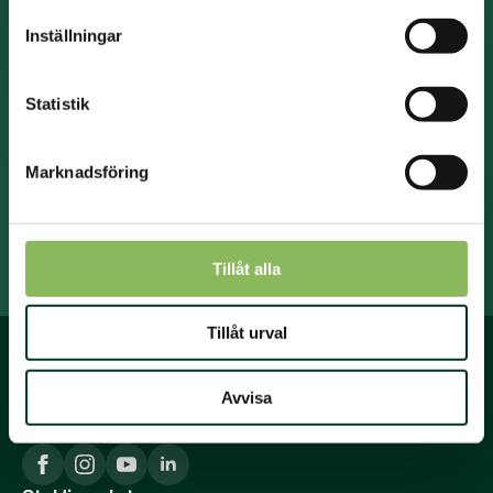
sortiment.
Namn
Inställningar
*
Efternamn
Statistik
*
E-
post
Marknadsföring
*
Prenumerera på nyhetsbrevet.
Tillåt alla
Tillåt urval
Avvisa