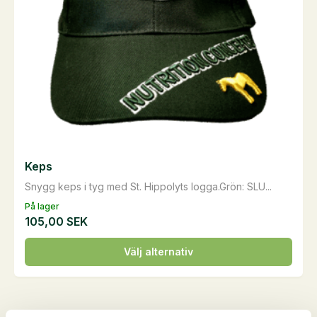
Keps
Snygg keps i tyg med St. Hippolyts logga.Grön: SLU...
På lager
105,00
SEK
Den
Välj alternativ
här
produkten
har
flera