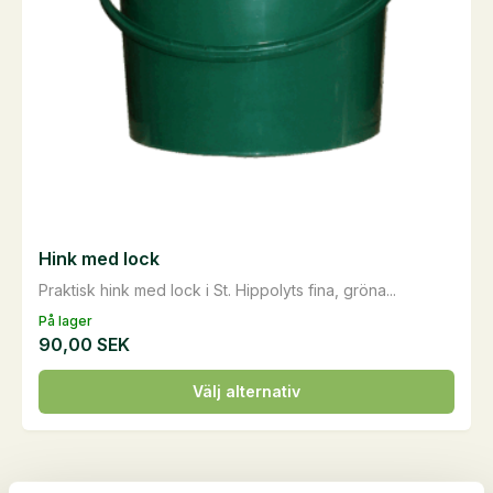
Hink med lock
Praktisk hink med lock i St. Hippolyts fina, gröna...
På lager
90,00
SEK
Den
Välj alternativ
här
produkten
har
flera