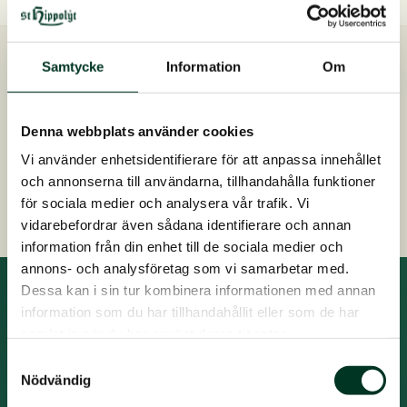
varianter.
De
olika
Samtycke
Information
Om
Snabb leverans
alternativen
Skickas inom 2-4 dagar
kan
Kostnadsfri foderrådgivning
Denna webbplats använder cookies
väljas
Kontakta oss på 0413 486 100
på
Vi använder enhetsidentifierare för att anpassa innehållet
produktsidan
och annonserna till användarna, tillhandahålla funktioner
Snabb, enkel och säker betalning
för sociala medier och analysera vår trafik. Vi
vidarebefordrar även sådana identifierare och annan
information från din enhet till de sociala medier och
annons- och analysföretag som vi samarbetar med.
Dessa kan i sin tur kombinera informationen med annan
information som du har tillhandahållit eller som de har
Prenumerera på nyhetsbrev
samlat in när du har använt deras tjänster.
Ta del av den senaste forskningen om hästnutrition
Samtyckesval
och få kunskap och vägledning om hästens utfodring
Nödvändig
året runt. Du får också nyheter från St. Hippolyt