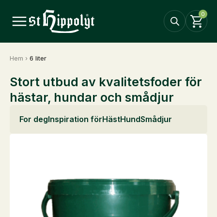
0
Hem
›
6 liter
Stort utbud av kvalitetsfoder för
hästar, hundar och smådjur
For deg
Inspiration för
Häst
Hund
Smådjur