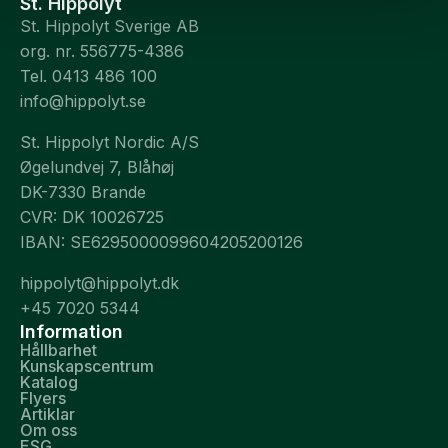
St. Hippolyt
St. Hippolyt Sverige AB
org. nr. 556775-4386
Tel. 0413 486 100
info@hippolyt.se
St. Hippolyt Nordic A/S
Øgelundvej 7, Blåhøj
DK-7330 Brande
CVR: DK 10026725
IBAN: SE6295000099604205200126
hippolyt@hippolyt.dk
+45 7020 5344
Information
Hållbarhet
Kunskapscentrum
Katalog
Flyers
Artiklar
Om oss
ESG