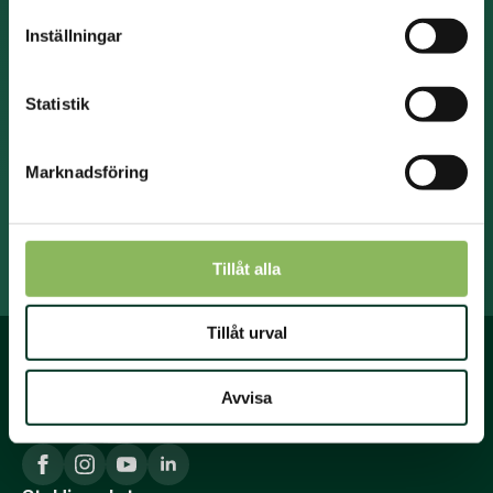
sortiment.
Namn
Inställningar
*
Efternamn
Statistik
*
E-
post
Marknadsföring
*
Prenumerera på nyhetsbrevet.
Tillåt alla
Tillåt urval
Avvisa