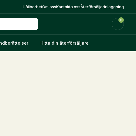
Hållbarhet
Om oss
Kontakta oss
Återförsäljarinloggning
0
ndberättelser
Hitta din återförsäljare