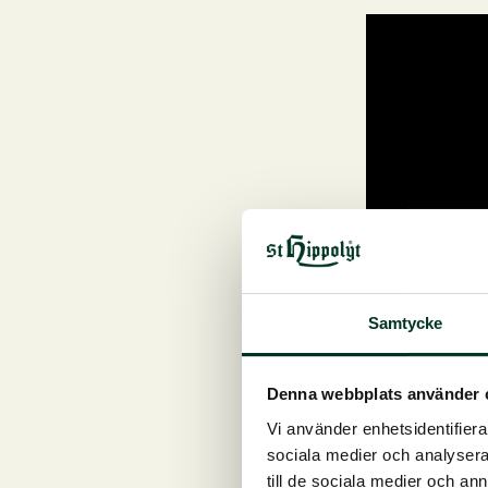
Kontakta oss på 0413 486 100
Snabb, enkel och säker betalning
Prenumerera på nyhetsbrev
Ta del av den senaste forskningen om hästnutrition och få
Namn
*
Efternamn
*
E-post
*
Prenumerera på nyhetsbrevet.
Samtycke
Denna webbplats använder 
Vi använder enhetsidentifierar
sociala medier och analysera 
till de sociala medier och a