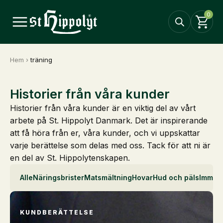
0
Hem
›
träning
Historier från våra kunder
Historier från våra kunder är en viktig del av vårt
arbete på St. Hippolyt Danmark. Det är inspirerande
att få höra från er, våra kunder, och vi uppskattar
varje berättelse som delas med oss. Tack för att ni är
en del av St. Hippolytenskapen.
Alle
Näringsbrister
Matsmältning
Hovar
Hud och päls
Immun
KUNDBERÄTTELSE