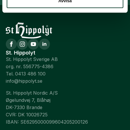
Avvisa
St. Hippolyt
St. Hippolyt Sverige AB
org. nr. 556775-4386
Tel. 0413 486 100
info@hippolyt.se
St. Hippolyt Nordic A/S
Øgelundvej 7, Blåhøj
DK-7330 Brande
CVR: DK 10026725
IBAN: SE6295000099604205200126