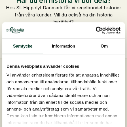
Har du en historia vi bör dela?
Hos St. Hippolyt Danmark får vi regelbundet historier
från våra kunder. Vill du också ha din historia
berättad?
Skicka in din historia här
Samtycke
Information
Om
Denna webbplats använder cookies
Snabb leverans
Vi använder enhetsidentifierare för att anpassa innehållet
Skickas inom 2-4 dagar
och annonserna till användarna, tillhandahålla funktioner
för sociala medier och analysera vår trafik. Vi
Kostnadsfri foderrådgivning
vidarebefordrar även sådana identifierare och annan
Kontakta oss på 0413 486 100
information från din enhet till de sociala medier och
Snabb, enkel och säker betalning
annons- och analysföretag som vi samarbetar med.
Dessa kan i sin tur kombinera informationen med annan
information som du har tillhandahållit eller som de har