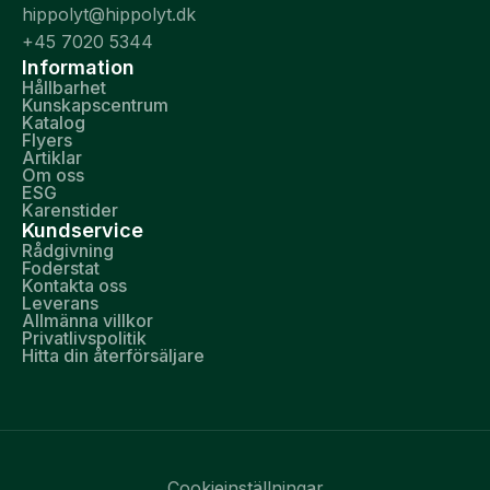
hippolyt@hippolyt.dk
+45 7020 5344
Information
Hållbarhet
Kunskapscentrum
Katalog
Flyers
Artiklar
Om oss
ESG
Karenstider
Kundservice
Rådgivning
Foderstat
Kontakta oss
Leverans
Allmänna villkor
Privatlivspolitik
Hitta din återförsäljare
Cookieinställningar