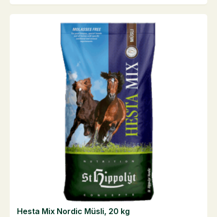
kg
mängd
Hesta Mix Nordic Müsli, 20 kg