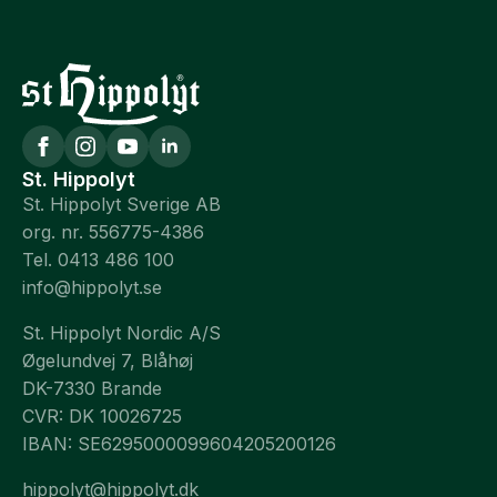
St. Hippolyt
St. Hippolyt Sverige AB
org. nr. 556775-4386
Tel. 0413 486 100
info@hippolyt.se
St. Hippolyt Nordic A/S
Øgelundvej 7, Blåhøj
DK-7330 Brande
CVR: DK 10026725
IBAN: SE6295000099604205200126
hippolyt@hippolyt.dk