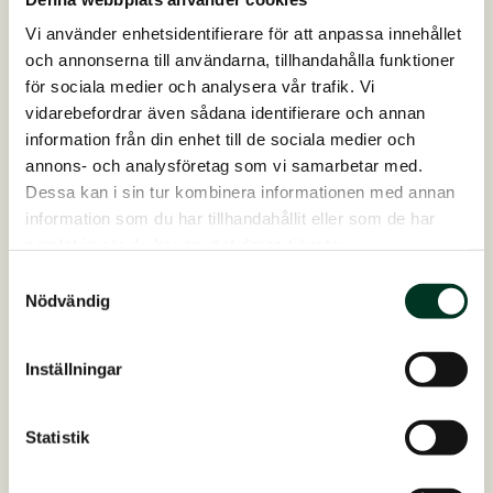
Vi använder enhetsidentifierare för att anpassa innehållet
och annonserna till användarna, tillhandahålla funktioner
för sociala medier och analysera vår trafik. Vi
vidarebefordrar även sådana identifierare och annan
information från din enhet till de sociala medier och
annons- och analysföretag som vi samarbetar med.
Dessa kan i sin tur kombinera informationen med annan
information som du har tillhandahållit eller som de har
samlat in när du har använt deras tjänster.
Samtyckesval
Hesta Mix Nordic Light, 20 kg
Nödvändig
För särskilda hästraserlämplig för hästar med särs...
På lager
695,00
SEK
Inställningar
Hesta
Lägg till i varukorg
Mix
Nordic
Statistik
Light,
20
kg