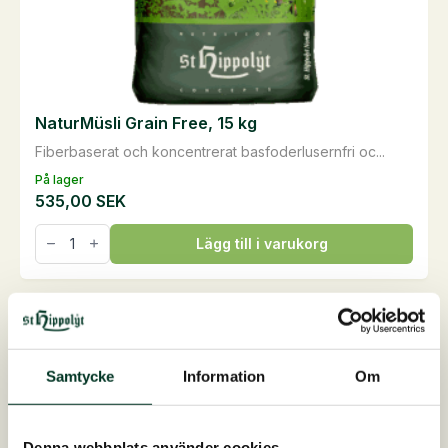
NaturMüsli Grain Free, 15 kg
Fiberbaserat och koncentrerat basfoderlusernfri oc...
På lager
535,00
SEK
NaturMüsli
Lägg till i varukorg
Grain
Free,
15
kg
mängd
Samtycke
Information
Om
Denna webbplats använder cookies