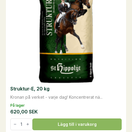
Struktur-E, 20 kg
Kronan på verket - varje dag! Koncentrerat nä...
På lager
620,00
SEK
Struktur-
Lägg till i varukorg
E,
20