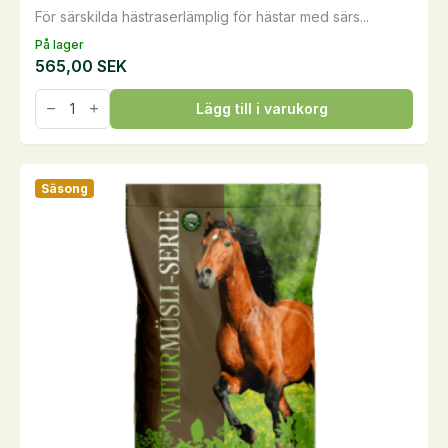
För särskilda hästraserlämplig för hästar med särs...
På lager
565,00
SEK
Hesta
Lägg till i varukorg
Mix
Nordic
Müsli,
20
kg
Säsong
mängd