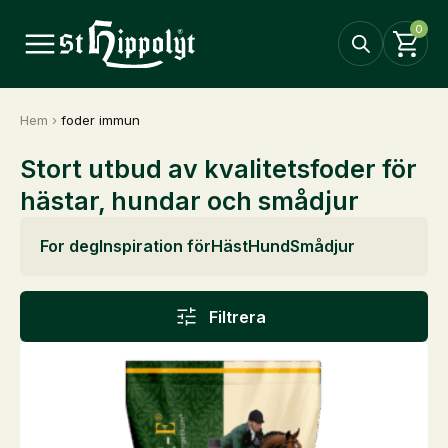
0
Hem
›
foder immun
Stort utbud av kvalitetsfoder för
hästar, hundar och smådjur
For deg
Inspiration för
Häst
Hund
Smådjur
Filtrera