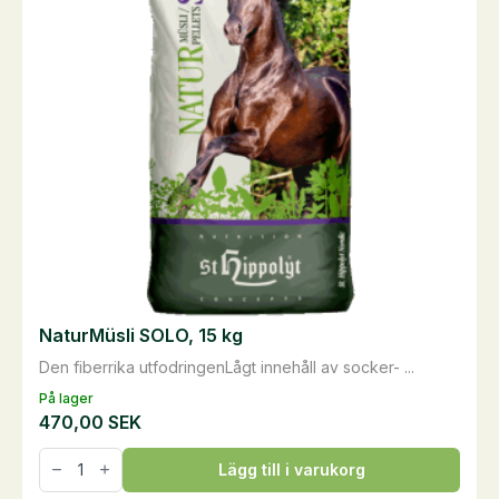
NaturMüsli SOLO, 15 kg
Den fiberrika utfodringenLågt innehåll av socker- ...
På lager
470,00
SEK
NaturMüsli
Lägg till i varukorg
SOLO,
15