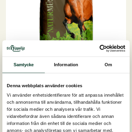
Samtycke
Information
Om
NaturMüsli Grain Free, 15 kg
Fiberbaserat och koncentrerat basfoderlusernfri oc...
Denna webbplats använder cookies
På lager
Vi använder enhetsidentifierare för att anpassa innehållet
535,00
SEK
och annonserna till användarna, tillhandahålla funktioner
NaturMüsli
för sociala medier och analysera vår trafik. Vi
Lägg till i varukorg
Grain
vidarebefordrar även sådana identifierare och annan
Free,
15
information från din enhet till de sociala medier och
kg
annons- och analysföretag som vi samarbetar med.
mängd