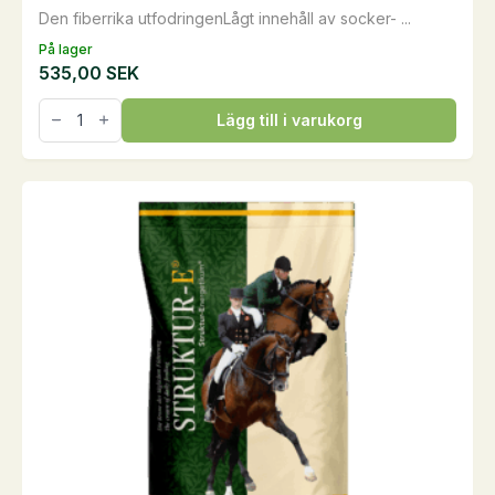
Den fiberrika utfodringenLågt innehåll av socker- ...
På lager
535,00
SEK
NaturPellets
Lägg till i varukorg
SOLO,
18
kg
mängd