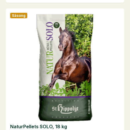
kg
mängd
Säsong
NaturPellets SOLO, 18 kg