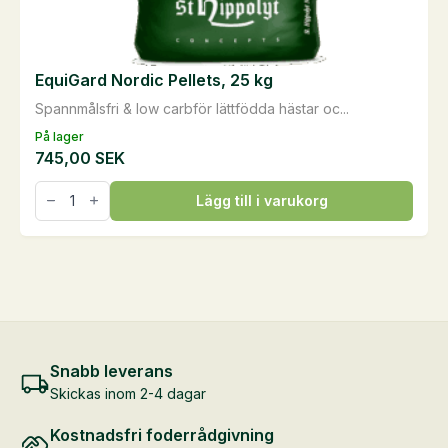
EquiGard Nordic Pellets, 25 kg
Spannmålsfri & low carbför lättfödda hästar oc...
På lager
745,00
SEK
EquiGard
Lägg till i varukorg
Nordic
Pellets,
25
kg
mängd
Snabb leverans
Skickas inom 2-4 dagar
Kostnadsfri foderrådgivning