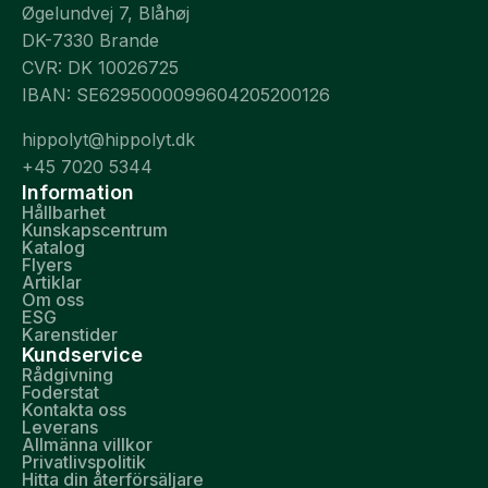
Øgelundvej 7, Blåhøj
DK-7330 Brande
CVR: DK 10026725
IBAN: SE6295000099604205200126
hippolyt@hippolyt.dk
+45 7020 5344
Information
Hållbarhet
Kunskapscentrum
Katalog
Flyers
Artiklar
Om oss
ESG
Karenstider
Kundservice
Rådgivning
Foderstat
Kontakta oss
Leverans
Allmänna villkor
Privatlivspolitik
Hitta din återförsäljare