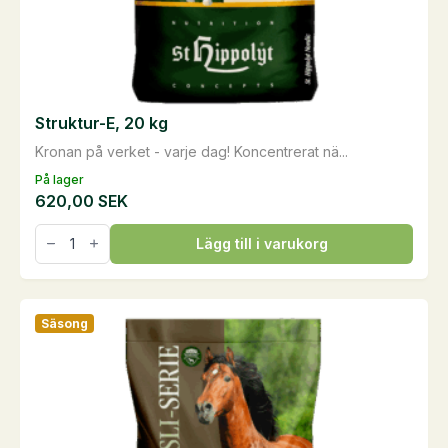
Struktur-E, 20 kg
Kronan på verket - varje dag! Koncentrerat nä...
På lager
620,00
SEK
Struktur-
Lägg till i varukorg
E,
20
kg
mängd
Säsong