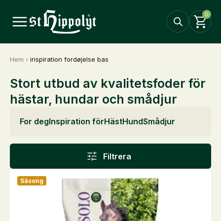
0
Hem
›
inspiration fordøjelse bas
Stort utbud av kvalitetsfoder för
hästar, hundar och smådjur
For deg
Inspiration för
Häst
Hund
Smådjur
Filtrera
Säsong