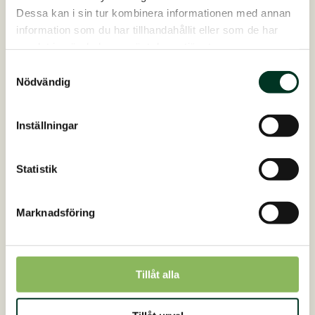
Dessa kan i sin tur kombinera informationen med annan
information som du har tillhandahållit eller som de har
samlat in när du har använt deras tjänster.
Samtyckesval
Nödvändig
Inställningar
Statistik
Marknadsföring
Tillåt alla
EquiGard Nordic Müsli, 20 kg
Spannmålsfri & low carbför lättfödda hästar oc...