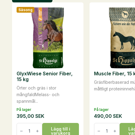
Säsong
GlyxWiese Senior Fiber,
Muscle Fiber, 15 
15 kg
Gräsfiberbaserad mü
Örter och gräs i stor
måttligt proteininnehål
mångfaldMelass- och
spannmål...
På lager
På lager
395,00
SEK
490,00
SEK
GlyxWiese
Muscle
Lägg till i
Läg
Senior
Fiber,
varukorg
va
Fiber,
15