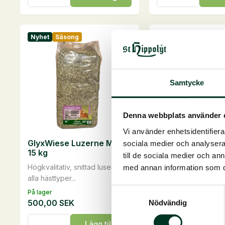
15
kg
kg
mängd
mängd
Nyhet
Säsong
Nyhet
Säsong
Samtycke
Denna webbplats använder 
Vi använder enhetsidentifierar
GlyxWiese Luzerne Mix,
GlyxWiese Meado
sociala medier och analysera 
15 kg
15 kg
till de sociala medier och a
​Högkvalitativ, snittad lusern för
Højkvalitets, snittet
med annan information som du 
alla hästtyper​...
fiberblanding til alle 
Samtyckesval
På lager
På lager
500,00
SEK
495,00
SEK
Nödvändig
GlyxWiese
GlyxWiese
Lägg till i
Läg