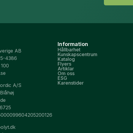
Information
Hållbarhet
Sverige AB
Kunskapscentrum
75-4386
Katalog
Flyers
 100
Artiklar
.se
Om oss
ESG
Karenstider
Nordic A/S
 Blåhøj
nde
26725
5000099604205200126
olyt.dk