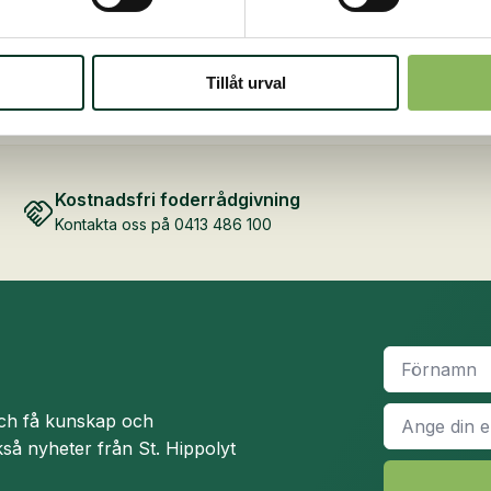
rukorg
Tillåt urval
Kostnadsfri foderrådgivning
Kontakta oss på 0413 486 100
Namn
*
E-
och få kunskap och
post
*
så nyheter från St. Hippolyt