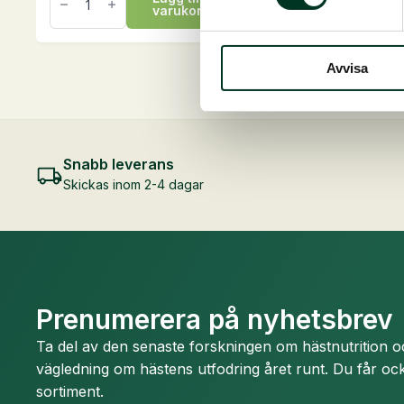
Luzerne
Meadow
varukorg
va
Mix,
Mix,
15
15
kg
kg
mängd
mängd
Avvisa
Snabb leverans
Skickas inom 2-4 dagar
Prenumerera på nyhetsbrev
Ta del av den senaste forskningen om hästnutrition 
vägledning om hästens utfodring året runt. Du får ock
sortiment.