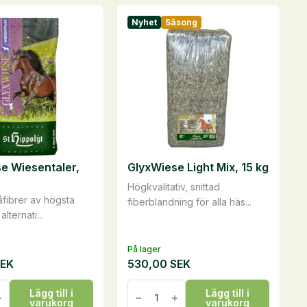
Nyhet
Säsong
e Wiesentaler,
GlyxWiese Light Mix, 15 kg
Högkvalitativ, snittad
råfibrer av högsta
fiberblandning för alla häs...
alternati...
På lager
SEK
530,00
SEK
se
GlyxWiese
Lägg till i
Lägg till i
er,
Light
varukorg
varukorg
Mix,