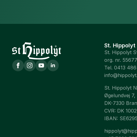
St. Hippolyt
St. Hippolyt 
org. nr. 5567
Tel. 0413 486
info@hippolyt
St. Hippolyt 
Øgelundvej 7,
DK-7330 Bra
CVR: DK 100
IBAN: SE629
hippolyt@hipp