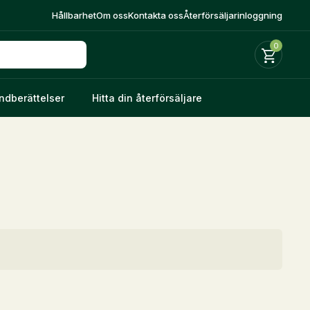
Hållbarhet
Om oss
Kontakta oss
Återförsäljarinloggning
0
ndberättelser
Hitta din återförsäljare