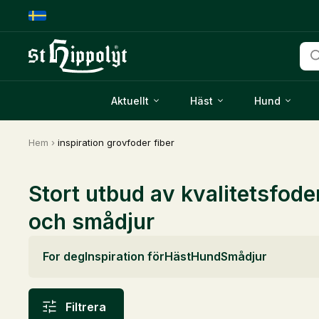
Pro
Aktuellt
Häst
Hund
Hem
›
inspiration grovfoder fiber
Stort utbud av kvalitetsfode
och smådjur
For deg
Inspiration för
Häst
Hund
Smådjur
Filtrera