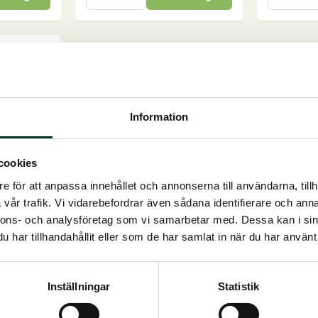
kg
kg
mängd
mängd
Information
cookies
e för att anpassa innehållet och annonserna till användarna, tillh
w Mix,
vår trafik. Vi vidarebefordrar även sådana identifierare och anna
nnons- och analysföretag som vi samarbetar med. Dessa kan i sin
har tillhandahållit eller som de har samlat in när du har använt 
heste...
Inställningar
Statistik
g till i