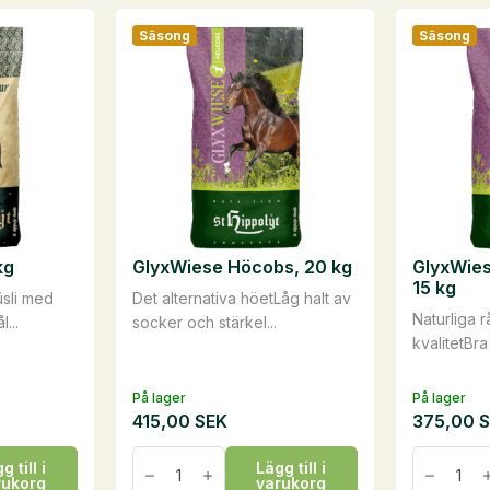
Säsong
Säsong
kg
GlyxWiese Höcobs, 20 kg
GlyxWies
15 kg
sli med
Det alternativa höetLåg halt av
Naturliga 
...
socker och stärkel...
kvalitetBra 
På lager
På lager
415,00
SEK
375,00
GlyxWiese
GlyxWie
g till i
Lägg till i
Höcobs,
Wiesental
rukorg
varukorg
20
15