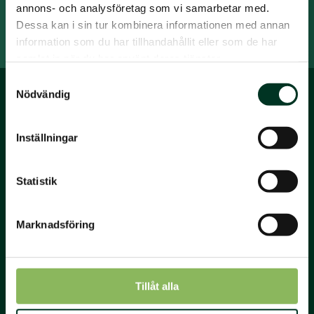
annons- och analysföretag som vi samarbetar med.
Prenumerera på nyhetsbrevet.
Dessa kan i sin tur kombinera informationen med annan
information som du har tillhandahållit eller som de har
samlat in när du har använt deras tjänster.
Samtyckesval
Nödvändig
Inställningar
Statistik
St. Hippolyt
St. Hippolyt Sverige AB
org. nr. 556775-4386
Marknadsföring
Tel. 0413 486 100
info@hippolyt.se
St. Hippolyt Nordic A/S
Tillåt alla
Øgelundvej 7, Blåhøj