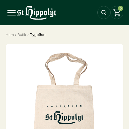
0
Hem
›
Butik
›
Tygpåse