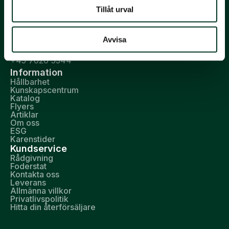
DK-7330 Brande
Tillåt urval
CVR: DK 10026725
IBAN: SE6295000099604205200126
Avvisa
hippolyt@hippolyt.dk
+45 7020 5344
Information
Hållbarhet
Kunskapscentrum
Katalog
Flyers
Artiklar
Om oss
ESG
Karenstider
Kundservice
Rådgivning
Foderstat
Kontakta oss
Leverans
Allmänna villkor
Privatlivspolitik
Hitta din återförsäljare