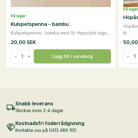
På lage
På lager
Höpå
Kulspetspenna – bambu
Höpåse
Kulspetspenna - bambu med St. Hippolyte logo....
til...
20,00
SEK
50,0
Kulspetspenna
Höpås
-
mäng
Lägg till i varukorg
bambu
mängd
Snabb leverans
Skickas inom 2-4 dagar
Kostnadsfri foderrådgivning
Kontakta oss på 0413 486 100