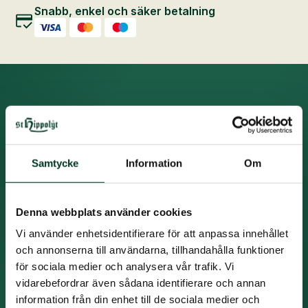
Snabb, enkel och säker betalning
Prenumerera på nyhetsbrev
Ta del av den senaste forskningen om hästnutrition
och få kunskap och vägledning om hästens utfodring
Samtycke
Information
Om
året runt. Du får också nyheter från St. Hippolyt
sortiment.
Namn
*
Denna webbplats använder cookies
Vi använder enhetsidentifierare för att anpassa innehållet
Efternamn
*
och annonserna till användarna, tillhandahålla funktioner
för sociala medier och analysera vår trafik. Vi
E-
post
vidarebefordrar även sådana identifierare och annan
*
information från din enhet till de sociala medier och