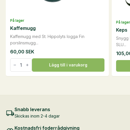
På lager
På lage
Kaffemugg
Keps
Kaffemugg med St. Hippolyts logga Fin
Snygg k
porslinsmugg...
SLU...
60,00
SEK
105,
Kaffemugg
Den
mängd
Lägg till i varukorg
här
produ
har
flera
varian
De
Snabb leverans
olika
Skickas inom 2-4 dagar
altern
Kostnadsfri foderrådgivning
kan