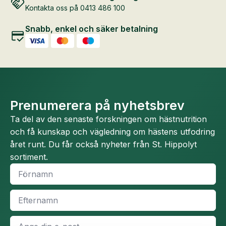
Kontakta oss på 0413 486 100
väljas
på
Snabb, enkel och säker betalning
produ
Prenumerera på nyhetsbrev
Ta del av den senaste forskningen om hästnutrition
och få kunskap och vägledning om hästens utfodring
året runt. Du får också nyheter från St. Hippolyt
sortiment.
Namn
*
Efternamn
*
E-