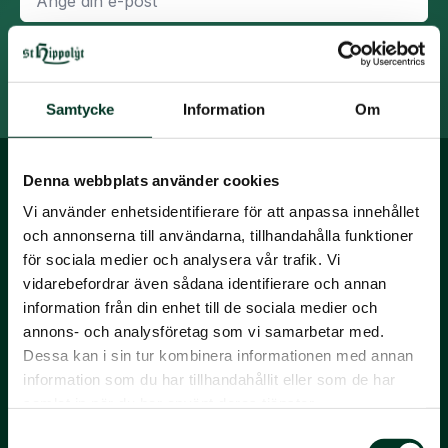
post
*
Prenumerera på nyhetsbrevet.
Samtycke
Information
Om
Denna webbplats använder cookies
Vi använder enhetsidentifierare för att anpassa innehållet
och annonserna till användarna, tillhandahålla funktioner
för sociala medier och analysera vår trafik. Vi
vidarebefordrar även sådana identifierare och annan
St. Hippolyt
information från din enhet till de sociala medier och
St. Hippolyt Sverige AB
annons- och analysföretag som vi samarbetar med.
org. nr. 556775-4386
Dessa kan i sin tur kombinera informationen med annan
Tel. 0413 486 100
information som du har tillhandahållit eller som de har
info@hippolyt.se
samlat in när du har använt deras tjänster.
Samtyckesval
St. Hippolyt Nordic A/S