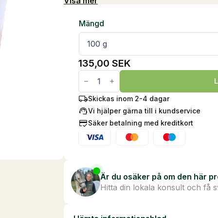
Visa mer
Mängd
135,00
SEK
Verm-
X
L
Hundgodis
mängd
Skickas inom 2-4 dagar
Vi hjälper gärna till i kundservice
Säker betalning med kreditkort
Är du osäker på om den här pr
Hitta din lokala konsult och få 