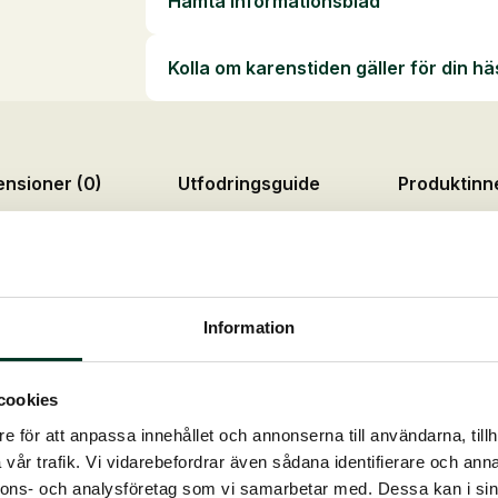
Hämta informationsblad
Kolla om karenstiden gäller för din hä
nsioner (0)
Utfodringsguide
Produktinn
r
Information
tarmfunktionen och bidra till god tarmhygien.
kalier!
cookies
e för att anpassa innehållet och annonserna till användarna, tillh
vår trafik. Vi vidarebefordrar även sådana identifierare och anna
nnons- och analysföretag som vi samarbetar med. Dessa kan i sin