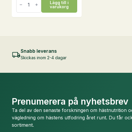
Lägg till i
X
varukorg
Flea
&
Tick
Hund,
70
g
mängd
Snabb leverans
Skickas inom 2-4 dagar
Prenumerera på nyhetsbrev
Ta del av den senaste forskningen om hästnutrition 
vägledning om hästens utfodring året runt. Du får ock
sortiment.