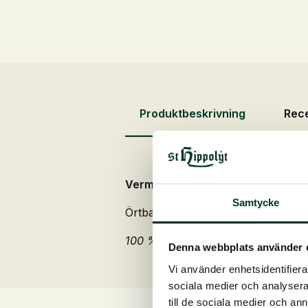
Produktbeskrivning
Rece
Verm-X Original Pellets för hunda
Samtycke
Örtbaserat tillskott för att stödja 
100 % naturligt – helt fritt från kemi
Denna webbplats använder 
Vi använder enhetsidentifierar
sociala medier och analysera 
till de sociala medier och a