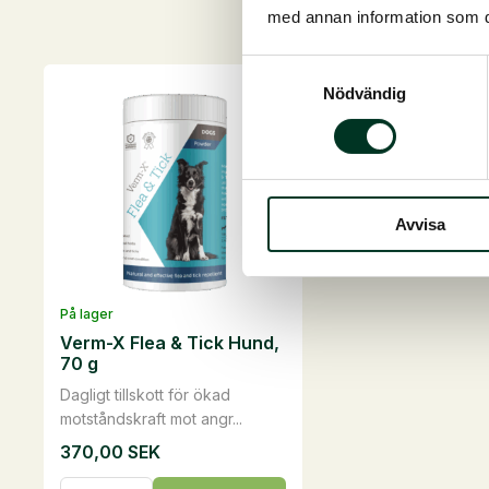
med annan information som du 
D
Samtyckesval
Nödvändig
Avvisa
På lager
Verm-X Flea & Tick Hund,
70 g
Dagligt tillskott för ökad
motståndskraft mot angr...
370,00
SEK
Verm-