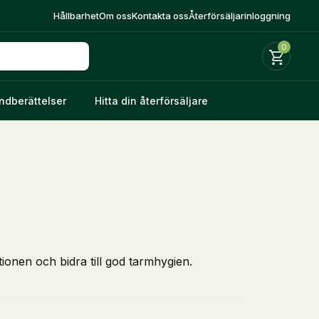
Hållbarhet
Om oss
Kontakta oss
Återförsäljarinloggning
0
ndberättelser
Hitta din återförsäljare
ktionen och bidra till god tarmhygien.