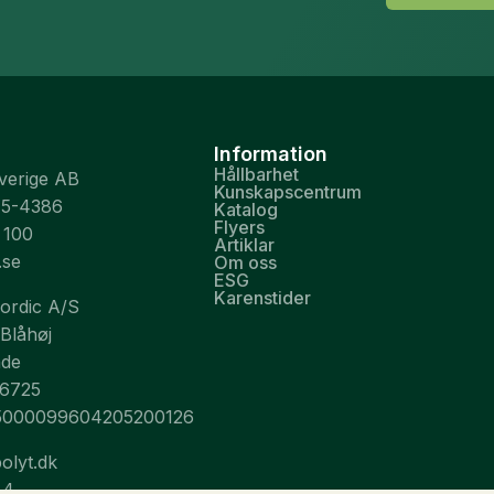
Information
Hållbarhet
Sverige AB
Kunskapscentrum
75-4386
Katalog
Flyers
 100
Artiklar
.se
Om oss
ESG
Karenstider
Nordic A/S
 Blåhøj
nde
26725
5000099604205200126
olyt.dk
44