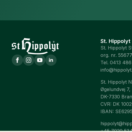
St. Hippolyt
St. Hippolyt 
org. nr. 5567
Tel. 0413 486
info@hippolyt
St. Hippolyt 
Øgelundvej 7,
DK-7330 Bra
CVR: DK 100
IBAN: SE629
hippolyt@hipp
+45 7020 53