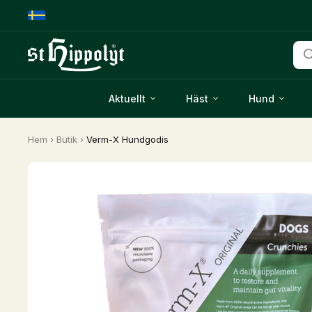
Pro
Aktuellt
Häst
Hund
Hem
›
Butik
›
Verm-X Hundgodis