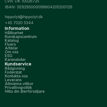
CVR: DK 10026725
IBAN: SE6295000099604205200126
hippolyt@hippolyt.dk
+45 7020 5344
Information
Hållbarhet
Kunskapscentrum
Katalog
Flyers
Artiklar
Om oss
ESG
Karenstider
Kundservice
Rådgivning
Foderstat
Kontakta oss
Leverans
Allmänna villkor
Privatlivspolitik
Hitta din återförsäljare