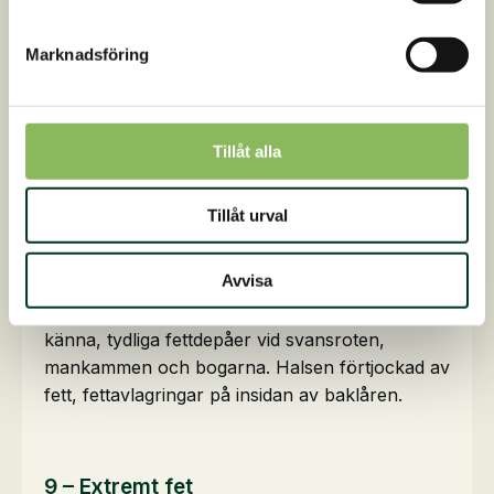
Marknadsföring
Tillåt alla
Tillåt urval
8 – Fet
Avvisa
Fördjupning längs ryggraden, revben svåra att
känna, tydliga fettdepåer vid svansroten,
mankammen och bogarna. Halsen förtjockad av
fett, fettavlagringar på insidan av baklåren.
9 – Extremt fet