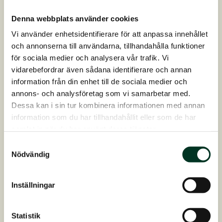
Denna webbplats använder cookies
Vi använder enhetsidentifierare för att anpassa innehållet
och annonserna till användarna, tillhandahålla funktioner
för sociala medier och analysera vår trafik. Vi
vidarebefordrar även sådana identifierare och annan
information från din enhet till de sociala medier och
annons- och analysföretag som vi samarbetar med.
7 – Lätt fet
Dessa kan i sin tur kombinera informationen med annan
information som du har tillhandahållit eller som de har
Tydlig fördjupning längs ryggraden, enstaka
samlat in när du har använt deras tjänster.
revben kan kännas, men utrymmet mellan
revbenen är fyllt med fett. Fett vid svansroten är
Samtyckesval
Nödvändig
mjukt, synliga fettansamlingar längs
mankammen, bakom bogarna och på halsen.
Inställningar
Statistik