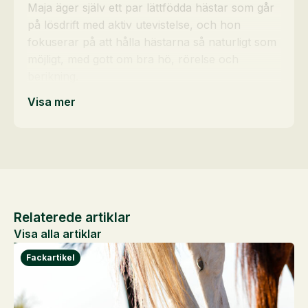
Maja äger själv ett par lättfödda hästar som går
på lösdrift med aktiv utevistelse, och hon
fokuserar på att hålla hästarna så naturligt som
möjligt, med gott om bra hö, rörelse och
berikning.
Visa mer
Relaterede artiklar
Visa alla artiklar