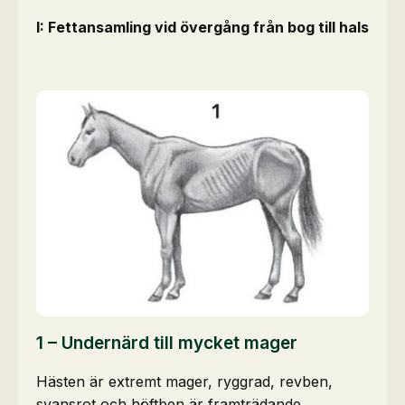
I: Fettansamling vid övergång från bog till hals
1 – Undernärd till mycket mager
Hästen är extremt mager, ryggrad, revben,
svansrot och höftben är framträdande.