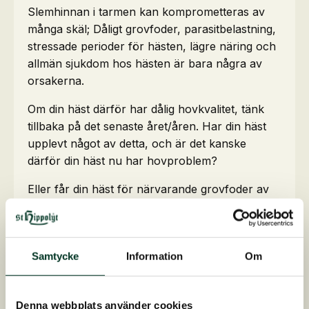
Slemhinnan i tarmen kan komprometteras av
många skäl; Dåligt grovfoder, parasitbelastning,
stressade perioder för hästen, lägre näring och
allmän sjukdom hos hästen är bara några av
orsakerna.
Om din häst därför har dålig hovkvalitet, tänk
tillbaka på det senaste året/åren. Har din häst
upplevt något av detta, och är det kanske
därför din häst nu har hovproblem?
Eller får din häst för närvarande grovfoder av
varierad kvalitet eller går igenom en mer
stressad eller påfrestande period, så kan det
först vara saker i hästens vardag som behöver
Samtycke
Information
Om
ändras innan en förändring i hästens diet
kommer att göra en skillnad för hovens kvalitet.
Denna webbplats använder cookies