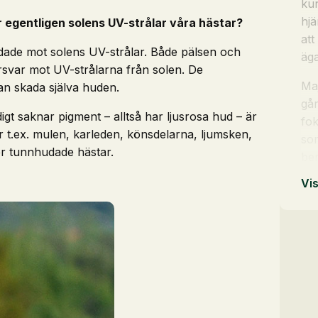
ku
hjä
 egentligen solens UV-strålar våra hästar?
att
ddade mot solens UV-strålar. Både pälsen och
äga
rsvar mot UV-strålarna från solen. De
Maj
kan skada själva huden.
går
t saknar pigment – alltså har ljusrosa hud – är
fok
er t.ex. mulen, karleden, könsdelarna, ljumsken,
som
er tunnhudade hästar.
ber
Vi