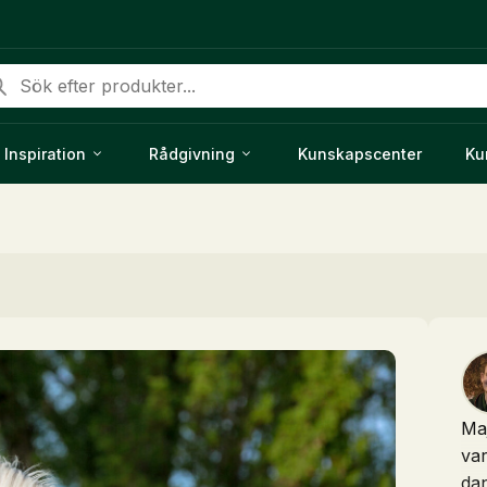
duktsökning
Inspiration
Rådgivning
Kunskapscenter
Ku
Ma
var
da