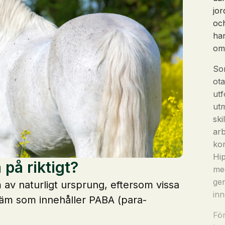
jor
och
ha
om 
Som
ota
ut
utm
ski
ar
ko
Hip
 på riktigt?
med
gen
m av naturligt ursprung, eftersom vissa
inn
räm som innehåller PABA (para-
För