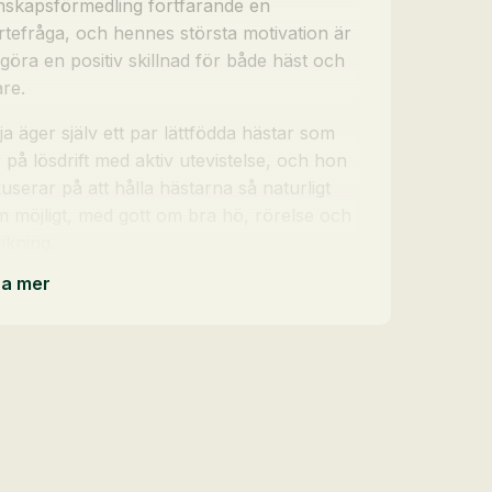
nskapsförmedling fortfarande en
rtefråga, och hennes största motivation är
 göra en positiv skillnad för både häst och
re.
a äger själv ett par lättfödda hästar som
 på lösdrift med aktiv utevistelse, och hon
userar på att hålla hästarna så naturligt
 möjligt, med gott om bra hö, rörelse och
ikning.
sa mer