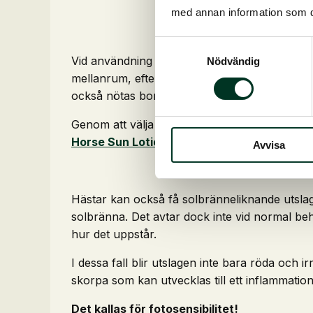
med annan information som du 
Samtyckesval
Vid användning av solkräm på de utsatta hudo
Nödvändig
mellanrum, eftersom krämen tvättas bort med
också nötas bort under betning.
Genom att välja en solkräm med högt fettinnehål
Horse Sun Lotion
hittar du också ett högt fet
Avvisa
Hästar kan också få solbränneliknande utslag
solbränna. Det avtar dock inte vid normal beh
hur det uppstår.
I dessa fall blir utslagen inte bara röda och i
skorpa som kan utvecklas till ett inflammations
Det kallas för fotosensibilitet!