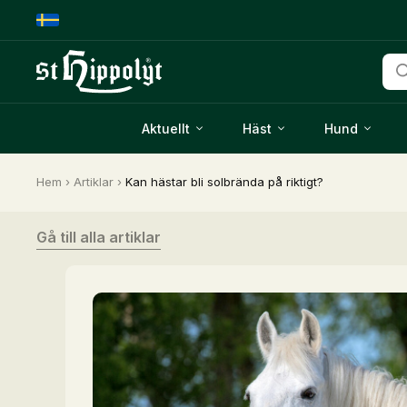
Pro
Aktuellt
Häst
Hund
Hem
›
Artiklar
›
Kan hästar bli solbrända på riktigt?
Gå till alla artiklar