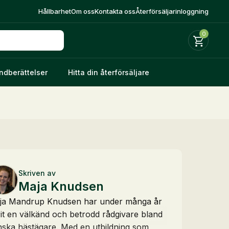
Hållbarhet
Om oss
Kontakta oss
Återförsäljarinloggning
0
ndberättelser
Hitta din återförsäljare
Skriven av
Maja Knudsen
ja Mandrup Knudsen har under många år
it en välkänd och betrodd rådgivare bland
nska hästägare. Med en utbildning som