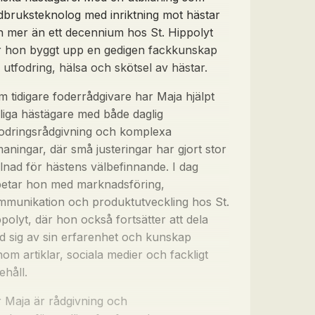
dbruksteknolog med inriktning mot hästar
 mer än ett decennium hos St. Hippolyt
r hon byggt upp en gedigen fackkunskap
utfodring, hälsa och skötsel av hästar.
 tidigare foderrådgivare har Maja hjälpt
liga hästägare med både daglig
fodringsrådgivning och komplexa
aningar, där små justeringar har gjort stor
llnad för hästens välbefinnande. I dag
betar hon med marknadsföring,
mmunikation och produktutveckling hos St.
polyt, där hon också fortsätter att dela
 sig av sin erfarenhet och kunskap
om artiklar, sociala medier och fackligt
ehåll.
 Maja är rådgivning och