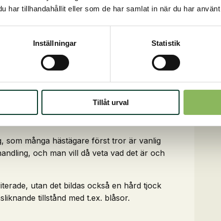
har tillhandahållit eller som de har samlat in när du har använt 
mrådena är det viktigt att smörja med jämna
Inställningar
Statistik
 vatten, exempelvis när hästen dricker. Det kan
l tvättas/nöts den inte bort lika lätt. I vår
tinnehåll.
Tillåt urval
, som många hästägare först tror är vanlig
andling, och man vill då veta vad det är och
rriterade, utan det bildas också en hård tjock
liknande tillstånd med t.ex. blåsor.