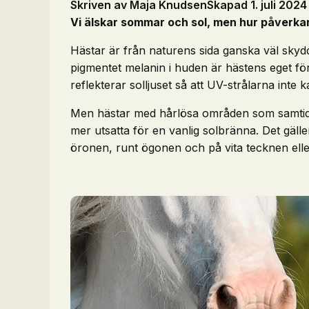
Skriven av Maja Knudsen
Skapad 1. juli 2024
Vi älskar sommar och sol, men hur påverkar
Hästar är från naturens sida ganska väl sky
pigmentet melanin i huden är hästens eget fö
reflekterar solljuset så att UV-strålarna inte 
Men hästar med hårlösa områden som samtidig
mer utsatta för en vanlig solbränna. Det gäll
öronen, runt ögonen och på vita tecknen ell