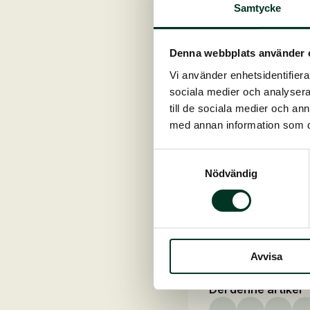
Samtycke
Denna webbplats använder 
Vi använder enhetsidentifierar
Sam är en liten sv
sociala medier och analysera 
ägaren letade efter 
till de sociala medier och a
med annan information som du 
När den nuvarande 
med hem! Där stod 
Samtyckesval
Nödvändig
Redan under höste
SOLO
och mash, bö
Men våren 2024, när
omsorg har gjort för
Avvisa
storleksskillnaden t
Del denne artikel