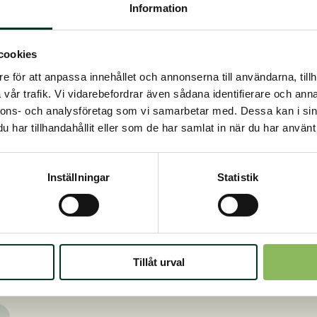
Information
cookies
e för att anpassa innehållet och annonserna till användarna, tillh
art shetlandsponny som ägaren köpte när han var 1 år gam
vår trafik. Vi vidarebefordrar även sådana identifierare och anna
en lekkamrat till sitt senaste föl.
nnons- och analysföretag som vi samarbetar med. Dessa kan i sin
har tillhandahållit eller som de har samlat in när du har använt 
ägaren såg vilket skick Sam var i första gången, var de t
en liten svart, tufsig och undernärd unghäst.
Inställningar
Statistik
n 2023, efter maskbehandling och påbörjad utfodring med
rjade Sam få en normal vinterpäls.
 Sam bytte till sommarpäls, blev det verkligen tydligt vad
 den lilla killen. Sam mår idag riktigt bra och är chefen i h
Tillåt urval
ill sina kompisar.