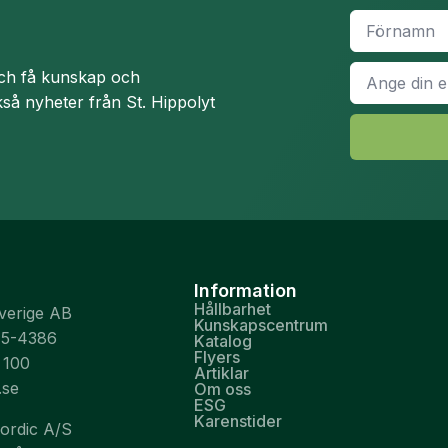
Namn
*
E-
och få kunskap och
post
*
så nyheter från St. Hippolyt
Information
Hållbarhet
Sverige AB
Kunskapscentrum
75-4386
Katalog
Flyers
 100
Artiklar
.se
Om oss
ESG
Karenstider
Nordic A/S