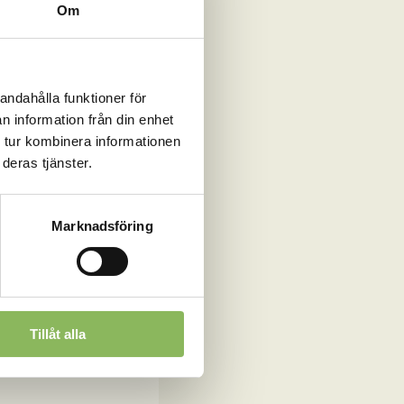
Om
andahålla funktioner för
mal (2023), då
n information från din enhet
 tur kombinera informationen
deras tjänster.
vungna att ta honom
Marknadsföring
NaturMüsli
 bra foder och
agen, trots
Tillåt alla