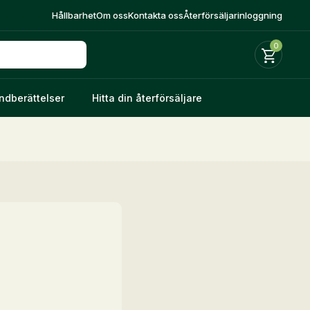
Hållbarhet
Om oss
Kontakta oss
Återförsäljarinloggning
0
ndberättelser
Hitta din återförsäljare