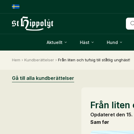
Pro
Aktuellt
Häst
Hund
Hem
›
Kundberättelser
›
Från liten och tufsig till ståtlig unghäst!
Gå till alla kundberättelser
Från liten 
Opdateret den 15.
Sam før