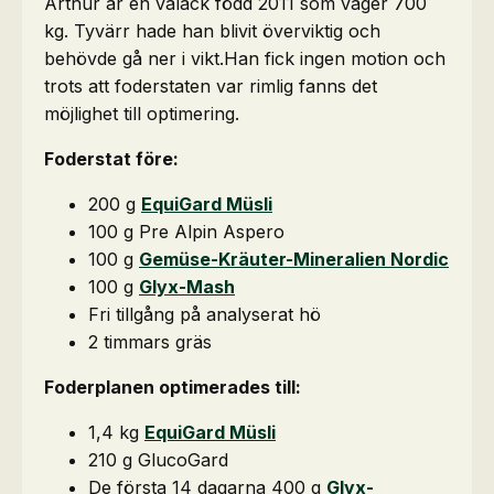
Arthur är en valack född 2011 som väger 700
kg. Tyvärr hade han blivit överviktig och
behövde gå ner i vikt.Han fick ingen motion och
trots att foderstaten var rimlig fanns det
möjlighet till optimering.
Foderstat före:
200 g
EquiGard Müsli
100 g Pre Alpin Aspero
100 g
Gemüse-Kräuter-Mineralien Nordic
100 g
Glyx-Mash
Fri tillgång på analyserat hö
2 timmars gräs
Foderplanen optimerades till:
1,4 kg
EquiGard Müsli
210 g GlucoGard
De första 14 dagarna 400 g
Glyx-