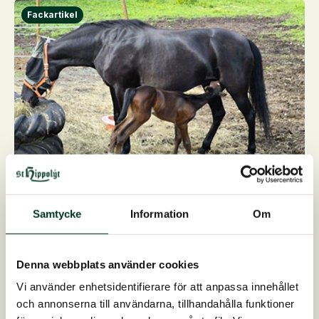
19. juni 2026
Från akuta hovsmärtor till ett friskt sto
Samtycke
Information
Om
och ett välskapt föl
St. Hippolyt-rådgivaren Elena har hjälpt till med
utfodringen av varmblodstravaren Tiuhti sedan 2021,
Denna webbplats använder cookies
då hennes nuvarande ägare köpte henne. Tiuhti, som
Vi använder enhetsidentifierare för att anpassa innehållet
är född 2017, är en lättfödd häst som generellt…
och annonserna till användarna, tillhandahålla funktioner