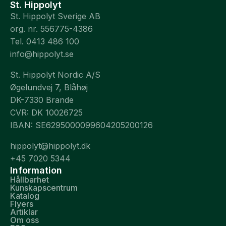
St. Hippolyt
St. Hippolyt Sverige AB
org. nr. 556775-4386
Tel. 0413 486 100
info@hippolyt.se
St. Hippolyt Nordic A/S
Øgelundvej 7, Blåhøj
DK-7330 Brande
CVR: DK 10026725
IBAN: SE6295000099604205200126
hippolyt@hippolyt.dk
+45 7020 5344
Information
Hållbarhet
Kunskapscentrum
Katalog
Flyers
Artiklar
Om oss