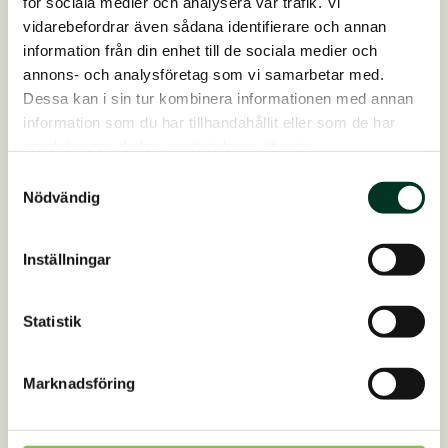
för sociala medier och analysera vår trafik. Vi
vidarebefordrar även sådana identifierare och annan
information från din enhet till de sociala medier och
annons- och analysföretag som vi samarbetar med.
Dessa kan i sin tur kombinera informationen med annan
information som du har tillhandahållit eller som de har
samlat in när du har använt deras tjänster.
Samtyckesval
Nödvändig
16. mars 2026
Inställningar
Från kliande och mjäll, till skinande man
och svans!
Statistik
En ungersk varmblodsvalack har under ett par
veckor kliat sin man och svans en hel del, och efter
Marknadsföring
kontakt med våra rådgivare rekommenderades det att
prova NeemOil Shampoo från vår…