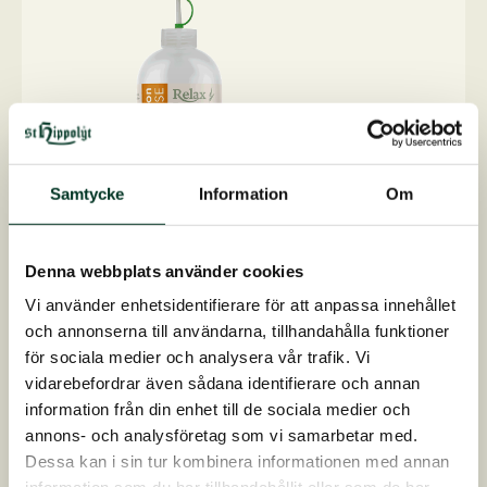
Samtycke
Information
Om
Denna webbplats använder cookies
Vi använder enhetsidentifierare för att anpassa innehållet
Zem Lotion
och annonserna till användarna, tillhandahålla funktioner
för sociala medier och analysera vår trafik. Vi
För att lindra tendensen till tovig man och
vidarebefordrar även sådana identifierare och annan
svans
information från din enhet till de sociala medier och
Lotion för hästar med säsongsbundna,
annons- och analysföretag som vi samarbetar med.
återkommande hudirritationer
Dessa kan i sin tur kombinera informationen med annan