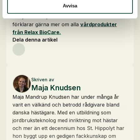
Avvisa
Om du är nyfiken på vårdprodukter som kan
stödja din häst, tveka inte att kontakta oss. Vi
förklarar gärna mer om alla
vårdprodukter
från Relax BioCare.
Dela denna artikel
Skriven av
Maja Knudsen
Maja Mandrup Knudsen har under många år
varit en välkänd och betrodd rådgivare bland
danska hästägare. Med en utbildning som
jordbruksteknolog med inriktning mot hästar
och mer än ett decennium hos St. Hippolyt har
hon byggt upp en gedigen fackkunskap om