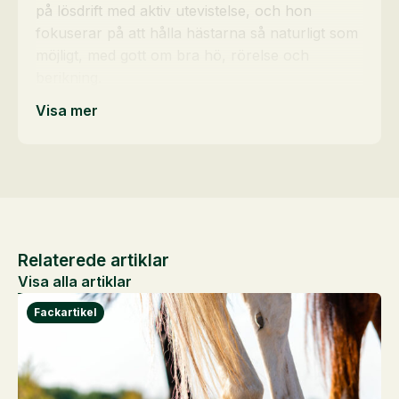
på lösdrift med aktiv utevistelse, och hon
fokuserar på att hålla hästarna så naturligt som
möjligt, med gott om bra hö, rörelse och
berikning.
Visa mer
Relaterede artiklar
Visa alla artiklar