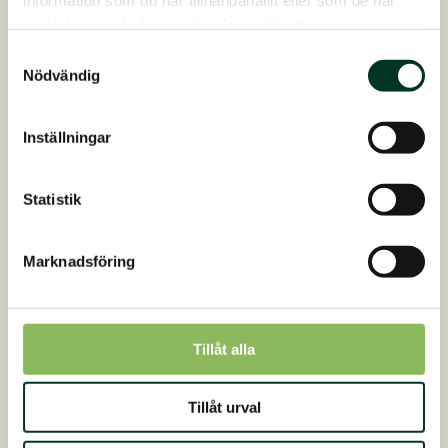
information som du har tillhandahållit eller som de har
Verkar lugnande och regenererande på
samlat in när du har använt deras tjänster.
hud och päls
Samtyckesval
Behaglig doft och enkel att applicera
Nödvändig
Särskilt bra om hästen har kliat sig
Inställningar
Relax BioCare-produkternas höga kvalitet
speglar harmonin mellan djur, människor och
Statistik
miljö. Det är viktigt för oss att produkterna
fungerar optimalt tillsammans med djuren. De
Marknadsföring
ska både vara effektiva och behagliga att
använda.
På samma sätt som i St. Hippolyts foder vill vi
Tillåt alla
använda växternas och jordens styrkor i
produkterna. Vi tar hand om djuren enligt deras
Tillåt urval
behov och arbetar efter hållbarhetsprincipen,
både i produktion och förpackning.