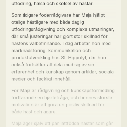
utfodring, hälsa och skötsel av hästar.
Som tidigare foderrådgivare har Maja hjälpt
otaliga hästägare med både daglig
utfodringsrådgivning och komplexa utmaningar,
där små justeringar har gjort stor skillnad för
hästens välbefinnande. I dag arbetar hon med
marknadsföring, kommunikation och
produktutveckling hos St. Hippolyt, där hon
också fortsätter att dela med sig av sin
erfarenhet och kunskap genom artiklar, sociala
medier och fackligt innehåll.
För Maja är rådgivning och kunskapsförmedling
fortfarande en hjärtefråga, och hennes största
motivation är att göra en positiv skillnad för
både häst och ägare.
Maja äger själv ett par lättfödda hästar som går