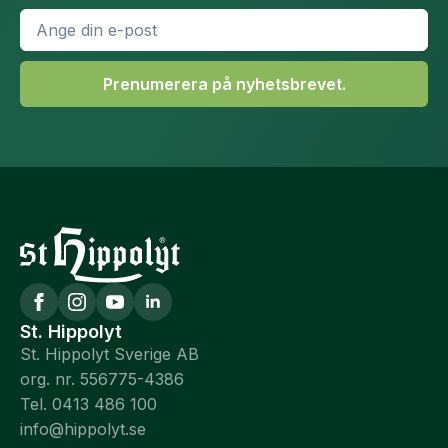
E-
post
*
Prenumerera på nyhetsbrevet.
St. Hippolyt
St. Hippolyt Sverige AB
org. nr. 556775-4386
Tel. 0413 486 100
info@hippolyt.se