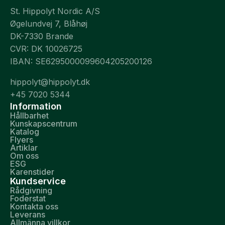
St. Hippolyt Nordic A/S
Øgelundvej 7, Blåhøj
DK-7330 Brande
CVR: DK 10026725
IBAN: SE6295000099604205200126
hippolyt@hippolyt.dk
+45 7020 5344
Information
Hållbarhet
Kunskapscentrum
Katalog
Flyers
Artiklar
Om oss
ESG
Karenstider
Kundservice
Rådgivning
Foderstat
Kontakta oss
Leverans
Allmänna villkor