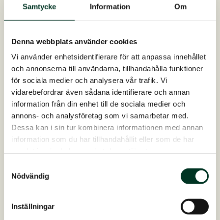
22. juni 2023
Samtycke
Information
Om
GlyxWiese BIO Luzerne Mix – GlyxWiese
serien DK
Denna webbplats använder cookies
Vi använder enhetsidentifierare för att anpassa innehållet
och annonserna till användarna, tillhandahålla funktioner
för sociala medier och analysera vår trafik. Vi
vidarebefordrar även sådana identifierare och annan
information från din enhet till de sociala medier och
annons- och analysföretag som vi samarbetar med.
Dessa kan i sin tur kombinera informationen med annan
information som du har tillhandahållit eller som de har
samlat in när du har använt deras tjänster.
Samtyckesval
4. maj 2023
Nödvändig
Flyer LinuStar – Relief Mash SE
Inställningar