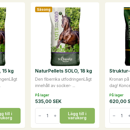
Säsong
 15 kg
NaturPellets SOLO, 18 kg
Struktur-
ingenLågt
Den fiberrika utfodringenLågt
Kronan på 
.
innehåll av socker- ...
dag! Koncen
På lager
På lager
535,00
SEK
620,00
NaturPellets
Struktur-
g till i
Lägg till i
SOLO,
E,
rukorg
varukorg
18
20
kg
kg
mängd
mängd