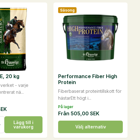
Säsong
E, 20 kg
Performance Fiber High
Protein
verket - varje
Fiberbaserat proteintillskott för
trerat nä...
hästarEtt högt i...
På lager
SEK
Från
505,00
SEK
Lägg till i
Den
varukorg
Välj alternativ
här
produkten