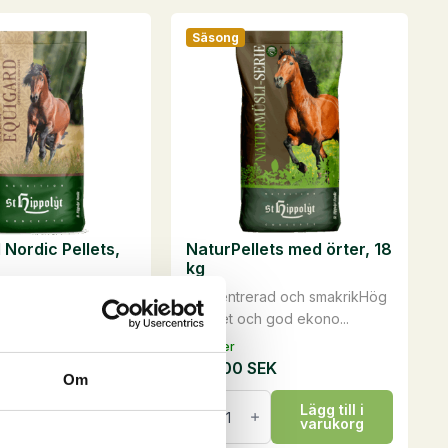
har
Säsong
flera
varianter.
De
olika
alternativen
kan
väljas
på
 Nordic Pellets,
NaturPellets med örter, 18
produktsidan
kg
ri & low carbför
Koncentrerad och smakrikHög
ästar oc...
kvalitet och god ekono...
På lager
EK
535,00
SEK
Om
NaturPellets
Lägg till i
Lägg till i
med
varukorg
varukorg
örter,
18