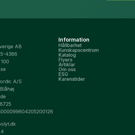
Information
Hållbarhet
Sverige AB
Kunskapscentrum
75-4386
Katalog
Flyers
 100
Artiklar
.se
Om oss
ESG
Karenstider
Nordic A/S
 Blåhøj
nde
26725
5000099604205200126
olyt.dk
44