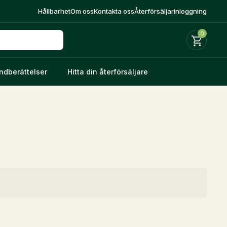
Hållbarhet
Om oss
Kontakta oss
Återförsäljarinloggning
0
ndberättelser
Hitta din återförsäljare