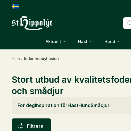
Pro
Aktuellt
Häst
Hund
Hem
›
foder hobbyhesten
Stort utbud av kvalitetsfode
och smådjur
For deg
Inspiration för
Häst
Hund
Smådjur
Filtrera