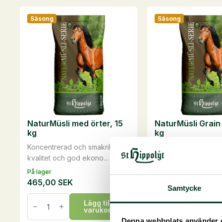
mängd
Säsong
Säsong
NaturMüsli med örter, 15
NaturMüsli Grain 
kg
kg
Koncentrerad och smakrikHög
Fiberbaserat och ko
kvalitet och god ekono...
basfoderlusernfri oc.
På lager
På lager
465,00
SEK
535,00
SEK
Samtycke
NaturMüsli
NaturMüsli
Lägg till i
Läg
med
Grain
varukorg
va
örter,
Free,
15
15
Denna webbplats använder 