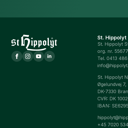
St. Hippolyt
St. Hippolyt 
org. nr. 5567
Tel. 0413 486
info@hippolyt
St. Hippolyt 
Øgelundvej 7,
DK-7330 Bra
CVR: DK 100
IBAN: SE629
hippolyt@hipp
+45 7020 53