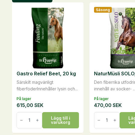
Säsong
Gastro Relief Beet, 20 kg
NaturMüsli SOLO,
Särskilt magvänligt
Den fiberrika utfodr
fiberfoderInnehåller lysin och...
innehåll av socker- ..
På lager
På lager
615,00
SEK
470,00
SEK
Gastro
NaturMüsli
Lägg till i
Läg
Relief
SOLO,
varukorg
va
Beet,
15
20
kg
kg
mängd