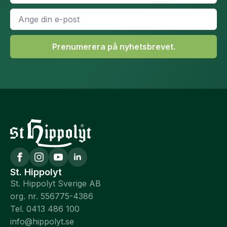
E-
post
*
Prenumerera på nyhetsbrevet.
St. Hippolyt
St. Hippolyt Sverige AB
org. nr. 556775-4386
Tel. 0413 486 100
info@hippolyt.se