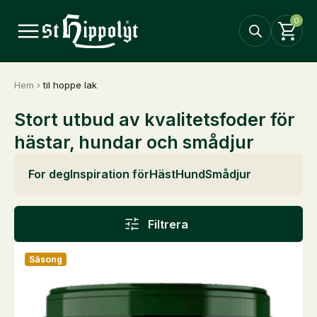
0
Hem
›
til hoppe lak
Stort utbud av kvalitetsfoder för
hästar, hundar och smådjur
For deg
Inspiration för
Häst
Hund
Smådjur
Filtrera
Säsong