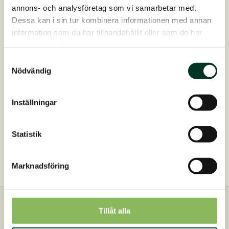
annons- och analysföretag som vi samarbetar med.
Dessa kan i sin tur kombinera informationen med annan
information som du har tillhandahållit eller som de har
samlat in när du har använt deras tjänster.
Samtyckesval
Hefekultur, 1 kg
Nödvändig
För bra matsmältningLevande jästkulturer för att f...
På lager
495,00
SEK
Inställningar
Hefekultur,
Lägg till i varukorg
1
kg
Statistik
mängd
Marknadsföring
Tillåt alla
Snabb leverans
Skickas inom 2-4 dagar