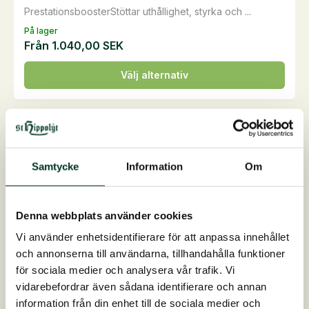
PrestationsboosterStöttar uthållighet, styrka och ...
På lager
Från
1.040,00
SEK
Den
Välj alternativ
här
produkten
har
flera
varianter.
Samtycke
Information
Om
De
olika
alternativen
Denna webbplats använder cookies
kan
Vi använder enhetsidentifierare för att anpassa innehållet
väljas
och annonserna till användarna, tillhandahålla funktioner
på
för sociala medier och analysera vår trafik. Vi
produktsidan
vidarebefordrar även sådana identifierare och annan
information från din enhet till de sociala medier och