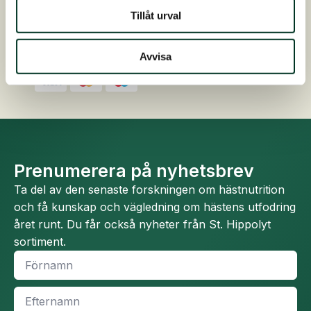
Tillåt urval
Kostnadsfri foderrådgivning
Kontakta oss på 0413 486 100
Avvisa
Snabb, enkel och säker betalning
Prenumerera på nyhetsbrev
Ta del av den senaste forskningen om hästnutrition
och få kunskap och vägledning om hästens utfodring
året runt. Du får också nyheter från St. Hippolyt
sortiment.
Namn
*
Efternamn
*