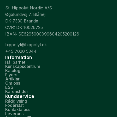
St. Hippolyt Nordic A/S
Øgelundvej 7, Blåhøj
DK-7330 Brande
CVR: DK 10026725
IBAN: SE6295000099604205200126
hippolyt@hippolyt.dk
+45 7020 5344
Information
Hållbarhet
Kunskapscentrum
Katalog
Flyers
Artiklar
Om oss
ESG
Karenstider
Kundservice
Rådgivning
Foderstat
Kontakta oss
Leverans