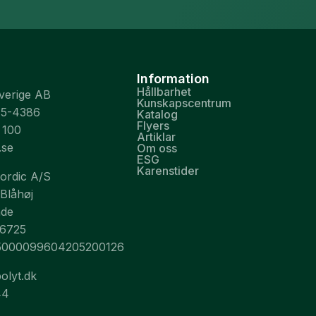
Information
Hållbarhet
Sverige AB
Kunskapscentrum
75-4386
Katalog
Flyers
 100
Artiklar
.se
Om oss
ESG
Karenstider
Nordic A/S
 Blåhøj
nde
26725
5000099604205200126
olyt.dk
44