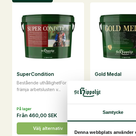
SuperCondition
Gold Medal
Bestående uthållighetFör att
Muskel-boosterUnde
främja arbetslusten v...
muskelbildningPassar
På lager
På lager
Samtycke
Från
460,00
SEK
Från
735,00
SEK
Den
Den
Välj alternativ
Välj alterna
Denna webbplats använder 
här
här