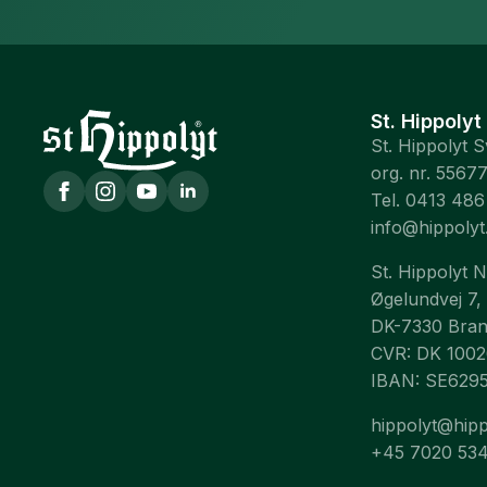
St. Hippolyt
St. Hippolyt 
org. nr. 5567
Tel. 0413 486
info@hippolyt
St. Hippolyt 
Øgelundvej 7,
DK-7330 Bra
CVR: DK 100
IBAN: SE629
hippolyt@hipp
+45 7020 53