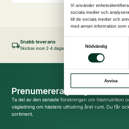
produkten
produkten
Vi använder enhetsidentifierar
har
har
sociala medier och analysera 
flera
flera
till de sociala medier och a
varianter.
varianter.
med annan information som du 
De
De
Samtyckesval
olika
olika
Snabb leverans
Nödvändig
alternativen
alternativen
Skickas inom 2-4 dagar
kan
kan
väljas
väljas
på
på
produktsidan
produktsidan
Avvisa
Prenumerera på nyhetsbrev
Ta del av den senaste forskningen om hästnutrition 
vägledning om hästens utfodring året runt. Du får ock
sortiment.