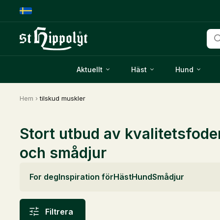
Pro
Aktuellt
Häst
Hund
Hem
›
tilskud muskler
Stort utbud av kvalitetsfode
och smådjur
For deg
Inspiration för
Häst
Hund
Smådjur
Filtrera