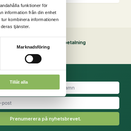
liter
n
andahålla funktioner för
mängd
n information från din enhet
 tur kombinera informationen
deras tjänster.
Snabb, enkel och säker betalning
Marknadsföring
ven
idan
Tillåt alla
Efternamn
*
Prenumerera på nyhetsbrevet.