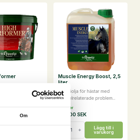
former
Muscle Energy Boost, 2,5
liter
sboosterStöttar
Energiolja för hästar med
 styrka och ...
muskelrelaterade problem...
På lager
525,00
SEK
Om
40,00
SEK
Muscle
Lägg till i
Energy
lj alternativ
varukorg
Boost,
2,5