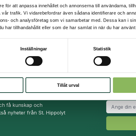
mängd
produkte
e för att anpassa innehållet och annonserna till användarna, tillh
har
vår trafik. Vi vidarebefordrar även sådana identifierare och anna
flera
nnons- och analysföretag som vi samarbetar med. Dessa kan i sin
varianter.
har tillhandahållit eller som de har samlat in när du har använt 
De
olika
Kostnadsfri foderrådgivning
Inställningar
Statistik
alternati
Kontakta oss på 0413 486 100
kan
väljas
på
produkts
Tillåt urval
Namn
*
E-
och få kunskap och
post
*
så nyheter från St. Hippolyt