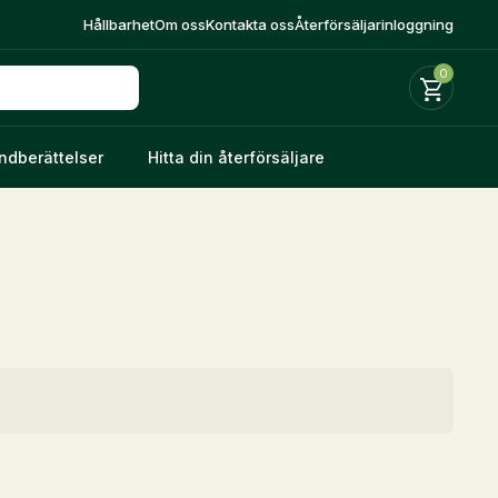
Hållbarhet
Om oss
Kontakta oss
Återförsäljarinloggning
0
ndberättelser
Hitta din återförsäljare