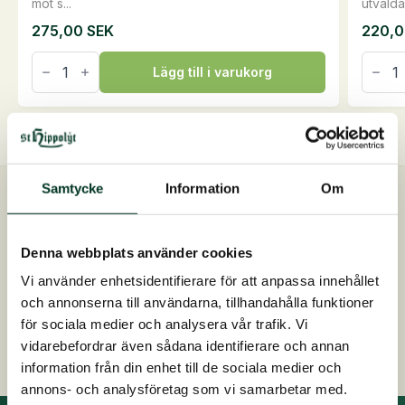
mot s...
utvalda.
275,00
SEK
220,
Horse
NeemO
Sun
Shamp
Lägg till i varukorg
Lotion,
0,5
0,25
liter
liter
mäng
mängd
Samtycke
Information
Om
Snabb leverans
Skickas inom 2-4 dagar
Denna webbplats använder cookies
Kostnadsfri foderrådgivning
Vi använder enhetsidentifierare för att anpassa innehållet
Kontakta oss på 0413 486 100
och annonserna till användarna, tillhandahålla funktioner
för sociala medier och analysera vår trafik. Vi
Snabb, enkel och säker betalning
vidarebefordrar även sådana identifierare och annan
information från din enhet till de sociala medier och
annons- och analysföretag som vi samarbetar med.