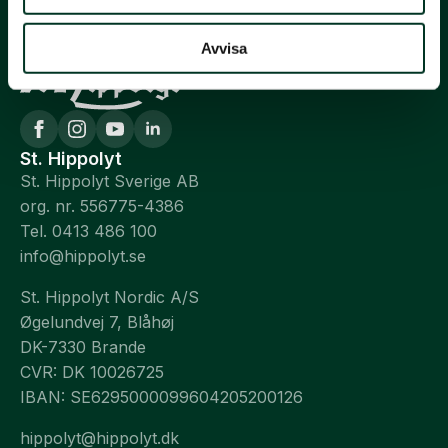
Avvisa
St. Hippolyt
St. Hippolyt Sverige AB
org. nr. 556775-4386
Tel. 0413 486 100
info@hippolyt.se
St. Hippolyt Nordic A/S
Øgelundvej 7, Blåhøj
DK-7330 Brande
CVR: DK 10026725
IBAN: SE6295000099604205200126
hippolyt@hippolyt.dk