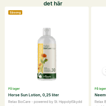
det här
Säsong
På lager
På lage
Horse Sun Lotion, 0,25 liter
NeemO
Relax BioCare - powered by St. HippolytSkydd
Relax 