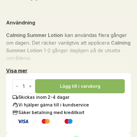
Användning
Calming Summer Lotion
kan användas flera gånger
om dagen. Det räcker vanligtvis att applicera
Calming
Summer Lotion
1-2 gånger dagligen på de utsatta
områdena.
Visa mer
Calming
Summer
Lägg till i varukorg
Lotion,
0,5
Skickas inom 2-4 dagar
liter
Vi hjälper gärna till i kundservice
mängd
Säker betalning med kreditkort