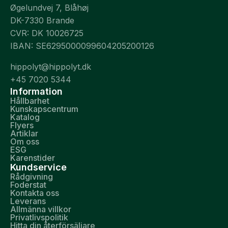
Øgelundvej 7, Blåhøj
DK-7330 Brande
CVR: DK 10026725
IBAN: SE6295000099604205200126
hippolyt@hippolyt.dk
+45 7020 5344
Information
Hållbarhet
Kunskapscentrum
Katalog
Flyers
Artiklar
Om oss
ESG
Karenstider
Kundservice
Rådgivning
Foderstat
Kontakta oss
Leverans
Allmänna villkor
Privatlivspolitik
Hitta din återförsäljare