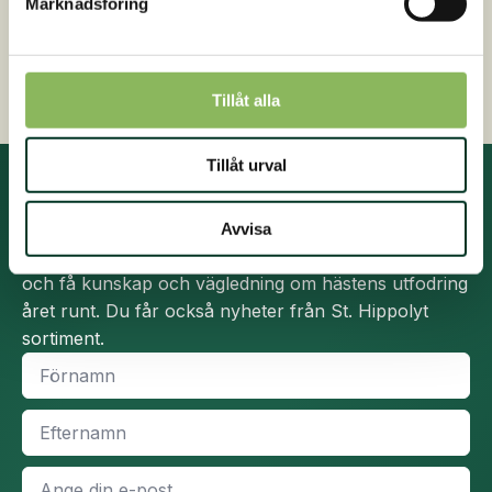
Marknadsföring
Kontakta oss på 0413 486 100
väljas
på
Snabb, enkel och säker betalning
produ
Tillåt alla
Tillåt urval
Prenumerera på nyhetsbrev
Avvisa
Ta del av den senaste forskningen om hästnutrition
och få kunskap och vägledning om hästens utfodring
året runt. Du får också nyheter från St. Hippolyt
sortiment.
Namn
*
Efternamn
*
E-
post