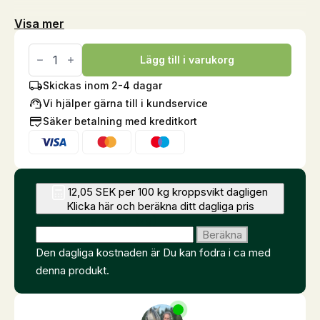
Visa mer
GlandoGard,
3,75
Lägg till i varukorg
kg
mängd
Skickas inom 2-4 dagar
Vi hjälper gärna till i kundservice
Säker betalning med kreditkort
12,05 SEK per 100 kg kroppsvikt dagligen
Klicka här och beräkna ditt dagliga pris
Ange hästens vikt (kg)
Beräkna
Den dagliga kostnaden är
Du kan fodra i ca
med
denna produkt.