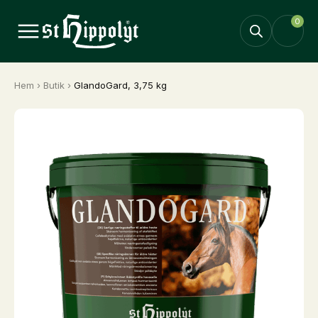
0
Hem
›
Butik
›
GlandoGard, 3,75 kg