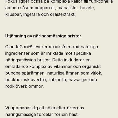
Fokus ligger också på komplexa källor till funktionella
ämnen såsom pepparrot, mariatistel, bovete,
krusbär, ingefära och öljästextrakt.
Utjämning av näringsmässiga brister
GlandoGard® levererar också en rad naturliga
ingredienser som är inriktade mot specifika
näringsmässiga brister. Detta inkluderar en
omfattande komplex av vitaminer och organiskt
bundna spårämnen, naturliga ämnen som vitlök,
bockhornsklöverfrö, linfröolja, havsalger och
rödklöverblommor.
Vi uppmanar dig att söka efter örternas
näringsmässiga fördelar för din häst.