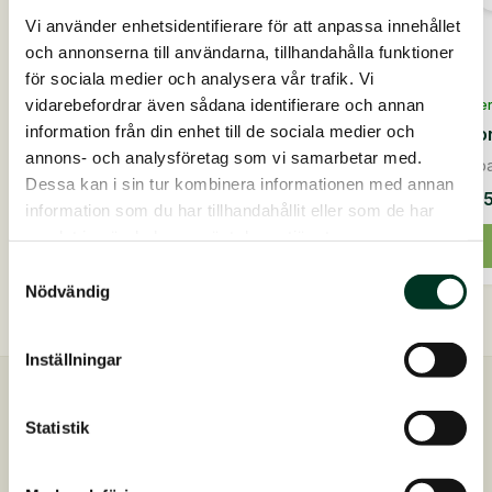
Vi använder enhetsidentifierare för att anpassa innehållet
och annonserna till användarna, tillhandahålla funktioner
På lager
för sociala medier och analysera vår trafik. Vi
NaturMüsli SOLO, 15 kg
vidarebefordrar även sådana identifierare och annan
På lage
information från din enhet till de sociala medier och
Perfo
Den fiberrika utfodringenLågt innehåll av socker-
annons- och analysföretag som vi samarbetar med.
...
Fiberbas
Dessa kan i sin tur kombinera informationen med annan
470,00
SEK
Från
information som du har tillhandahållit eller som de har
NaturMüsli
Den
samlat in när du har använt deras tjänster.
SOLO,
Lägg till i varukorg
15
här
Samtyckesval
kg
produ
Nödvändig
mängd
har
flera
Inställningar
varian
De
Snabb leverans
olika
Statistik
Skickas inom 2-4 dagar
altern
Kostnadsfri foderrådgivning
kan