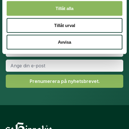
Ta del av den senaste forskningen om hästnutrition
Tillåt alla
och få kunskap och vägledning om hästens utfodring
året runt. Du får också nyheter från St. Hippolyt
Tillåt urval
sortiment.
Namn
*
Avvisa
Efternamn
*
E-
post
*
Prenumerera på nyhetsbrevet.