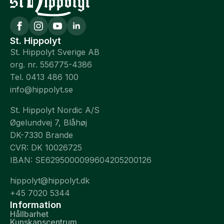
St. Hippolyt
St. Hippolyt Sverige AB
org. nr. 556775-4386
Tel. 0413 486 100
info@hippolyt.se
St. Hippolyt Nordic A/S
Øgelundvej 7, Blåhøj
DK-7330 Brande
CVR: DK 10026725
IBAN: SE6295000099604205200126
hippolyt@hippolyt.dk
+45 7020 5344
Information
Hållbarhet
Kunskapscentrum