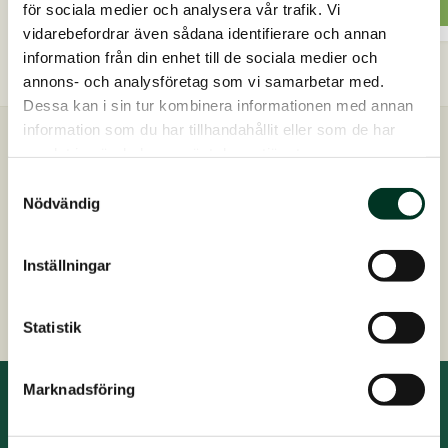
Mash,
Lägg till i varukorg
för sociala medier och analysera vår trafik. Vi
7,5
här
vidarebefordrar även sådana identifierare och annan
kg
produ
mängd
information från din enhet till de sociala medier och
har
annons- och analysföretag som vi samarbetar med.
flera
Dessa kan i sin tur kombinera informationen med annan
varian
information som du har tillhandahållit eller som de har
De
samlat in när du har använt deras tjänster.
Snabb leverans
olika
Skickas inom 2-4 dagar
Samtyckesval
altern
Nödvändig
Kostnadsfri foderrådgivning
kan
Kontakta oss på 0413 486 100
väljas
Inställningar
på
Snabb, enkel och säker betalning
produ
Statistik
Marknadsföring
Prenumerera på nyhetsbrev