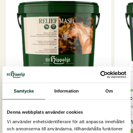
På lager
På lage
Samtycke
Information
Om
Relief Mash, 7,5 kg
Movic
Effektivt skydd och renhållning av tarmenrensar
Dynamik
ta...
Denna webbplats använder cookies
ledba...
685,00
SEK
Vi använder enhetsidentifierare för att anpassa innehållet
Från
och annonserna till användarna, tillhandahålla funktioner
Relief
Den