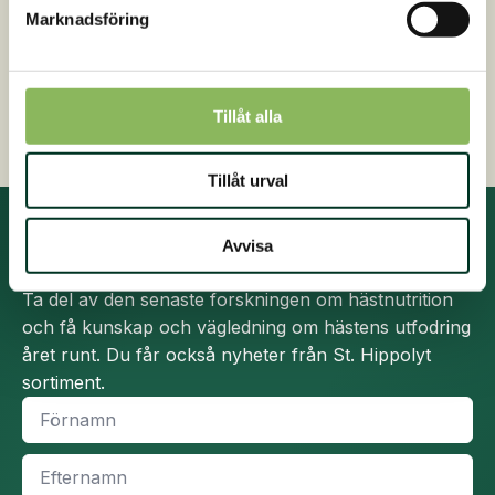
Marknadsföring
Kostnadsfri foderrådgivning
Kontakta oss på 0413 486 100
Snabb, enkel och säker betalning
Tillåt alla
Tillåt urval
Avvisa
Prenumerera på nyhetsbrev
Ta del av den senaste forskningen om hästnutrition
och få kunskap och vägledning om hästens utfodring
året runt. Du får också nyheter från St. Hippolyt
sortiment.
Namn
*
Efternamn
*