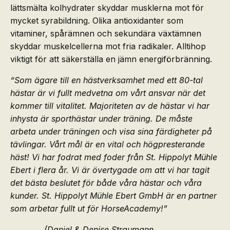
lättsmälta kolhydrater skyddar musklerna mot för
mycket syrabildning. Olika antioxidanter som
vitaminer, spårämnen och sekundära växtämnen
skyddar muskelcellerna mot fria radikaler. Alltihop
viktigt för att säkerställa en jämn energiförbränning.
“Som ägare till en hästverksamhet med ett 80-tal
hästar är vi fullt medvetna om vårt ansvar när det
kommer till vitalitet. Majoriteten av de hästar vi har
inhysta är sporthästar under träning. De måste
arbeta under träningen och visa sina färdigheter på
tävlingar. Vårt mål är en vital och högpresterande
häst!
Vi har fodrat med foder från St. Hippolyt Mühle
Ebert i flera år. Vi är övertygade om att vi har tagit
det bästa beslutet för både våra hästar och våra
kunder. St. Hippolyt Mühle Ebert GmbH är en partner
som arbetar fullt ut för HorseAcademy!”
(Daniel & Denise Straumann,