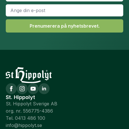
E-
post
*
Prenumerera på nyhetsbrevet.
St. Hippolyt
St. Hippolyt Sverige AB
org. nr. 556775-4386
Tel. 0413 486 100
info@hippolyt.se