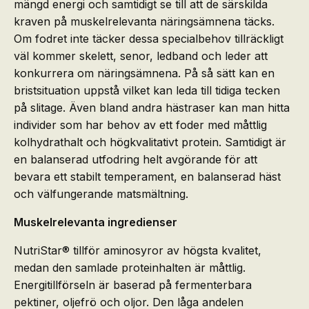
mängd energi och samtidigt se till att de särskilda
kraven på muskelrelevanta näringsämnena täcks.
Om fodret inte täcker dessa specialbehov tillräckligt
väl kommer skelett, senor, ledband och leder att
konkurrera om näringsämnena. På så sätt kan en
bristsituation uppstå vilket kan leda till tidiga tecken
på slitage. Även bland andra hästraser kan man hitta
individer som har behov av ett foder med måttlig
kolhydrathalt och högkvalitativt protein. Samtidigt är
en balanserad utfodring helt avgörande för att
bevara ett stabilt temperament, en balanserad häst
och välfungerande matsmältning.
Muskelrelevanta ingredienser
NutriStar® tillför aminosyror av högsta kvalitet,
medan den samlade proteinhalten är måttlig.
Energitillförseln är baserad på fermenterbara
pektiner, oljefrö och oljor. Den låga andelen