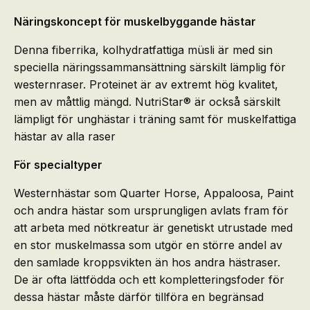
Näringskoncept för muskelbyggande hästar
Denna fiberrika, kolhydratfattiga müsli är med sin
speciella näringssammansättning särskilt lämplig för
westernraser. Proteinet är av extremt hög kvalitet,
men av måttlig mängd. NutriStar® är också särskilt
lämpligt för unghästar i träning samt för muskelfattiga
hästar av alla raser
För specialtyper
Westernhästar som Quarter Horse, Appaloosa, Paint
och andra hästar som ursprungligen avlats fram för
att arbeta med nötkreatur är genetiskt utrustade med
en stor muskelmassa som utgör en större andel av
den samlade kroppsvikten än hos andra hästraser.
De är ofta lättfödda och ett kompletteringsfoder för
dessa hästar måste därför tillföra en begränsad