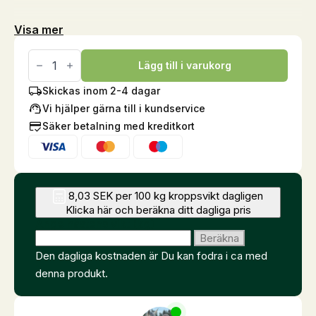
Visa mer
NutriStar,
20
Lägg till i varukorg
kg
mängd
Skickas inom 2-4 dagar
Vi hjälper gärna till i kundservice
Säker betalning med kreditkort
8,03 SEK per 100 kg kroppsvikt dagligen
Klicka här och beräkna ditt dagliga pris
Ange hästens vikt (kg)
Beräkna
Den dagliga kostnaden är
Du kan fodra i ca
med
denna produkt.