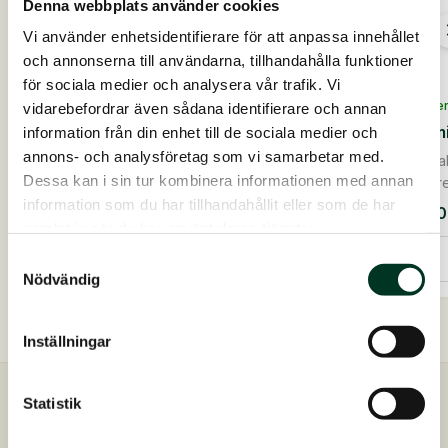
Denna webbplats använder cookies
Vi använder enhetsidentifierare för att anpassa innehållet
och annonserna till användarna, tillhandahålla funktioner
för sociala medier och analysera vår trafik. Vi
På lage
vidarebefordrar även sådana identifierare och annan
På lager
Vitami
information från din enhet till de sociala medier och
EquiGard Nordic Pellets, 25 kg
annons- och analysföretag som vi samarbetar med.
Optima
Dessa kan i sin tur kombinera informationen med annan
Spannmålsfri & low carbför lättfödda hästar oc...
förbere
information som du har tillhandahållit eller som de har
745,00
SEK
645,
samlat in när du har använt deras tjänster.
EquiGard
Vitami
Nordic
E
Lägg till i varukorg
Samtyckesval
Pellets,
+
Nödvändig
25
Selen,
kg
1
mängd
kg
mäng
Inställningar
Statistik
Snabb leverans
Skickas inom 2-4 dagar