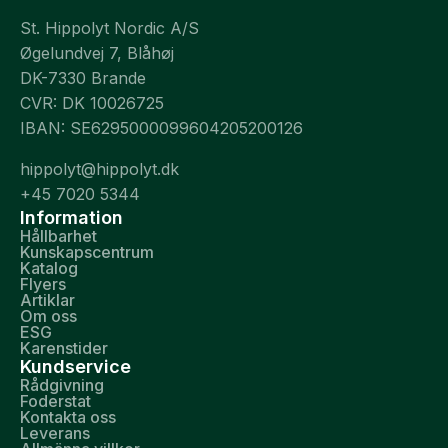
St. Hippolyt Nordic A/S
Øgelundvej 7, Blåhøj
DK-7330 Brande
CVR: DK 10026725
IBAN: SE6295000099604205200126
hippolyt@hippolyt.dk
+45 7020 5344
Information
Hållbarhet
Kunskapscentrum
Katalog
Flyers
Artiklar
Om oss
ESG
Karenstider
Kundservice
Rådgivning
Foderstat
Kontakta oss
Leverans