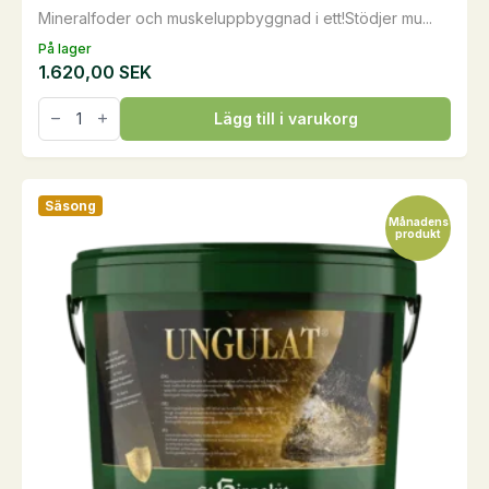
Mineralfoder och muskeluppbyggnad i ett!Stödjer mu...
På lager
1.620,00
SEK
Muscle
Lägg till i varukorg
Gard,
10
kg
mängd
Säsong
Månadens
produkt