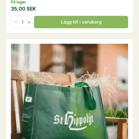
På lager
35,00
SEK
Boxskylt
Lägg till i varukorg
mängd