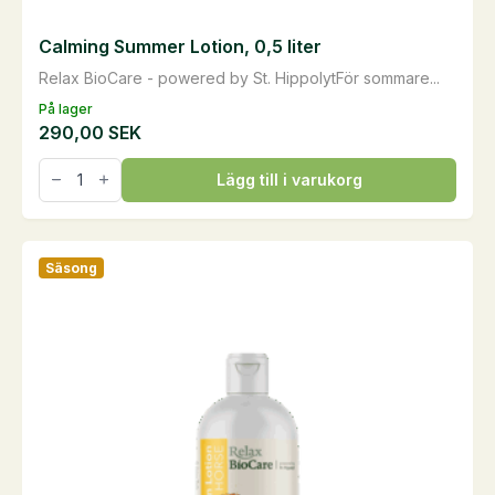
Calming Summer Lotion, 0,5 liter
Relax BioCare - powered by St. HippolytFör sommare...
På lager
290,00
SEK
Calming
Lägg till i varukorg
Summer
Lotion,
0,5
liter
mängd
Säsong