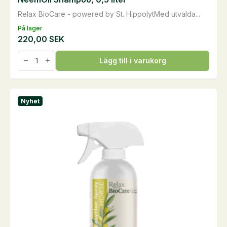
Relax BioCare - powered by St. HippolytMed utvalda...
På lager
220,00
SEK
NeemOil
Lägg till i varukorg
Shampoo,
0,5
liter
mängd
Nyhet