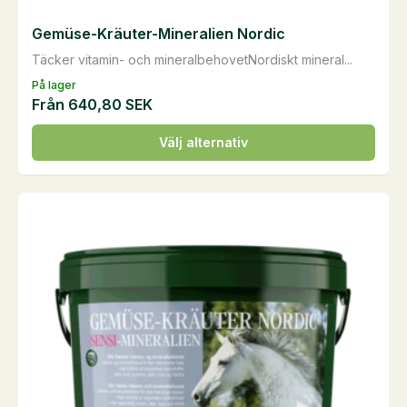
Gemüse-Kräuter-Mineralien Nordic
Täcker vitamin- och mineralbehovetNordiskt mineral...
På lager
Från
640,80
SEK
Den
Välj alternativ
här
produkten
har
flera
varianter.
De
olika
alternativen
kan
väljas
på