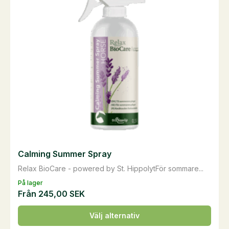
Calming Summer Spray
Relax BioCare - powered by St. HippolytFör sommare...
På lager
Från
245,00
SEK
Den
Välj alternativ
här