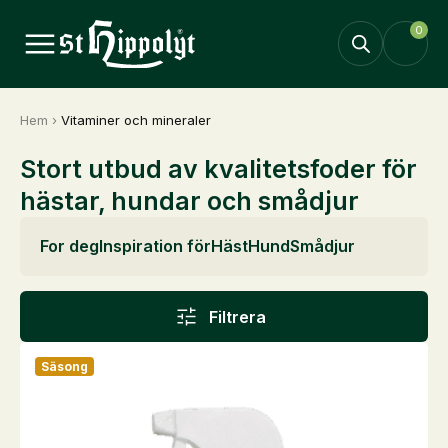
0
Hem
›
Vitaminer och mineraler
Stort utbud av kvalitetsfoder för
hästar, hundar och smådjur
For deg
Inspiration för
Häst
Hund
Smådjur
Filtrera
Säsong