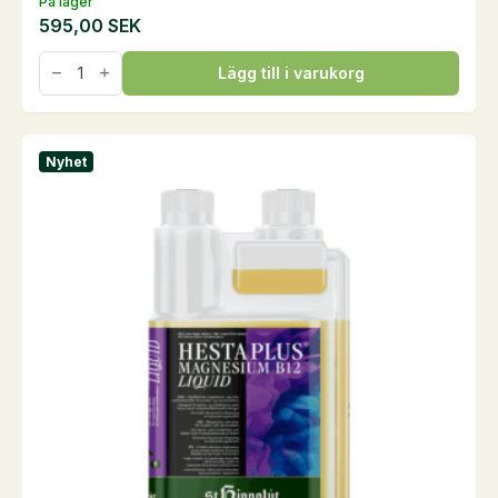
På lager
595,00
SEK
Hesta
Lägg till i varukorg
Plus
Zink,
1
kg
mängd
Nyhet