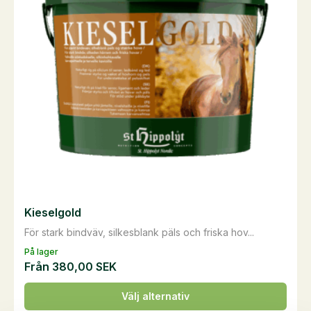
olika
alternativen
kan
väljas
på
produktsidan
Kieselgold
För stark bindväv, silkesblank päls och friska hov...
På lager
Från
380,00
SEK
Den
Välj alternativ
här