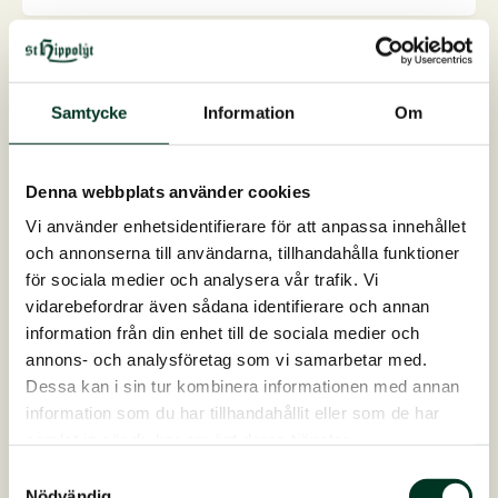
produkten
har
flera
varianter.
Samtycke
Information
Om
De
olika
alternativen
Denna webbplats använder cookies
kan
Vi använder enhetsidentifierare för att anpassa innehållet
väljas
och annonserna till användarna, tillhandahålla funktioner
på
för sociala medier och analysera vår trafik. Vi
produktsidan
vidarebefordrar även sådana identifierare och annan
information från din enhet till de sociala medier och
annons- och analysföretag som vi samarbetar med.
Dessa kan i sin tur kombinera informationen med annan
information som du har tillhandahållit eller som de har
samlat in när du har använt deras tjänster.
Samtyckesval
Flexihink, 17 liter
Nödvändig