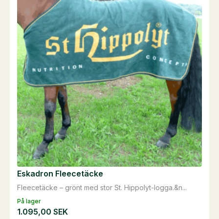
Eskadron Fleecetäcke
Fleecetäcke – grönt med stor St. Hippolyt-logga.&n...
På lager
1.095,00
SEK