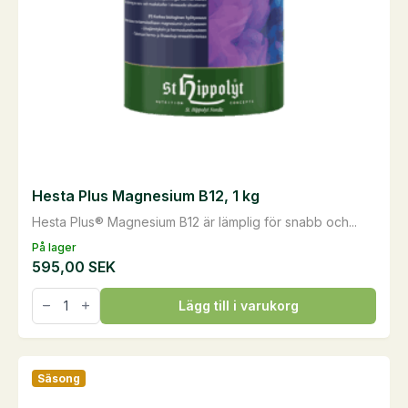
Hesta Plus Magnesium B12, 1 kg
Hesta Plus® Magnesium B12 är lämplig för snabb och...
På lager
595,00
SEK
Hesta
Lägg till i varukorg
Plus
Magnesium
B12,
1
kg
Säsong
mängd