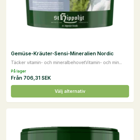
produktsidan
Gemüse-Kräuter-Sensi-Mineralien Nordic
Täcker vitamin- och mineralbehovetVitamin- och min...
På lager
Från
706,31
SEK
Den
Välj alternativ
här
produkten
har
flera
varianter.
De