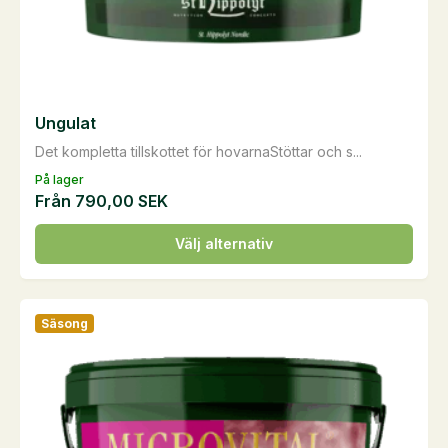
Ungulat
Det kompletta tillskottet för hovarnaStöttar och s...
På lager
Från
790,00
SEK
Den
Välj alternativ
här
produkten
har
Säsong
flera
varianter.
De
olika
alternativen