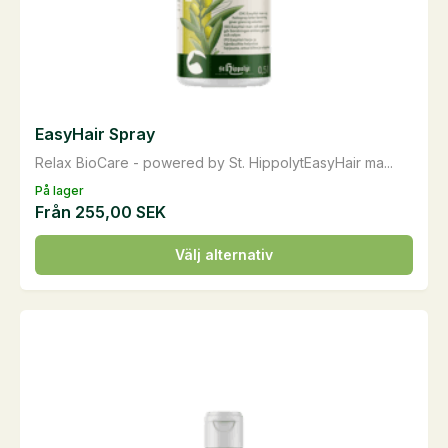
EasyHair Spray
Relax BioCare - powered by St. HippolytEasyHair ma...
På lager
Från
255,00
SEK
Den
Välj alternativ
här
produkten
har
flera
varianter.
De
olika
alternativen