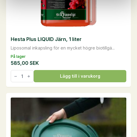
Hesta Plus LIQUID Järn, 1 liter
Liposomal inkapsling för en mycket högre biotillgä...
På lager
585,00
SEK
Hesta
Lägg till i varukorg
Plus
LIQUID
Järn,
1
liter
mängd