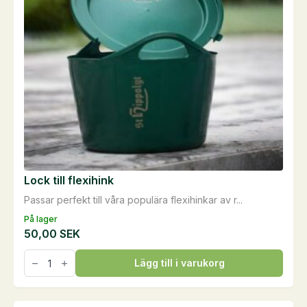
Lock till flexihink
Passar perfekt till våra populära flexihinkar av r...
På lager
50,00
SEK
Lock
Lägg till i varukorg
till
flexihink
mängd