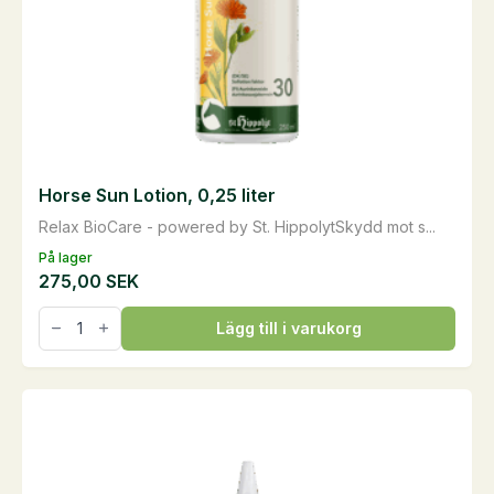
Horse Sun Lotion, 0,25 liter
Relax BioCare - powered by St. HippolytSkydd mot s...
På lager
275,00
SEK
Horse
Lägg till i varukorg
Sun
Lotion,
0,25
liter
mängd