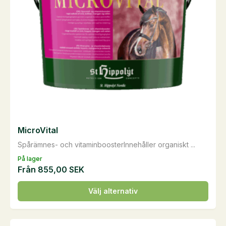
kan
väljas
på
produktsidan
MicroVital
Spårämnes- och vitaminboosterInnehåller organiskt ...
På lager
Från
855,00
SEK
Den
Välj alternativ
här
produkten
har