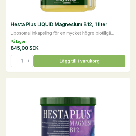
Hesta Plus LIQUID Magnesium B12, 1 liter
Liposomal inkapsling för en mycket högre biotillgä...
På lager
845,00
SEK
Hesta
Lägg till i varukorg
Plus
LIQUID
Magnesium
B12,
1
liter
mängd