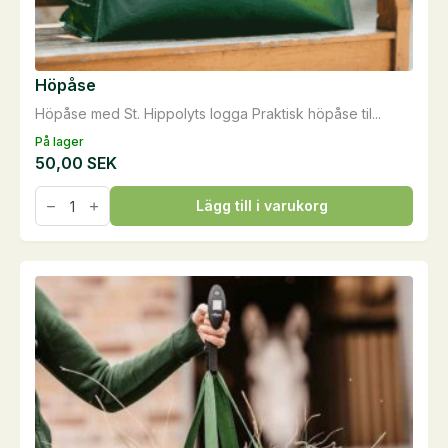
Höpåse
Höpåse med St. Hippolyts logga Praktisk höpåse til...
På lager
50,00
SEK
Höpåse
Lägg till i varukorg
mängd