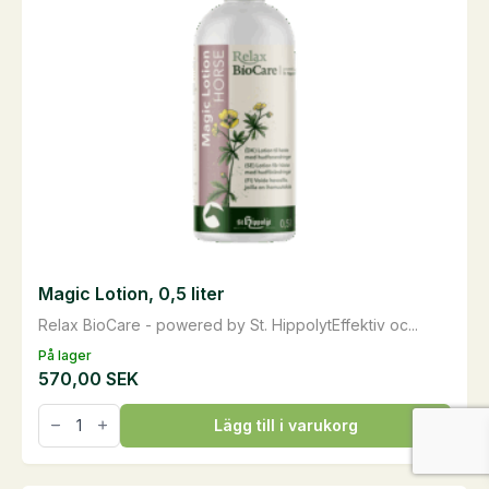
kan
väljas
på
produktsidan
Magic Lotion, 0,5 liter
Relax BioCare - powered by St. HippolytEffektiv oc...
På lager
570,00
SEK
Magic
Lägg till i varukorg
Lotion,
0,5
liter
mängd