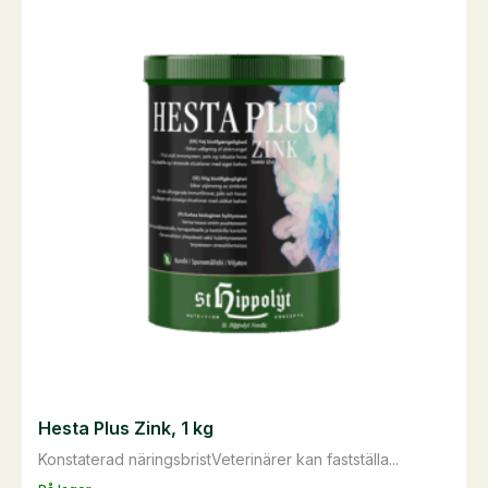
flera
varianter.
De
olika
alternativen
kan
väljas
på
produktsidan
Hesta Plus Zink, 1 kg
Konstaterad näringsbristVeterinärer kan fastställa...