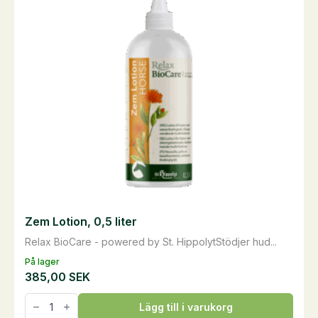
Zem Lotion, 0,5 liter
Relax BioCare - powered by St. HippolytStödjer hud...
På lager
385,00
SEK
Zem
Lägg till i varukorg
Lotion,