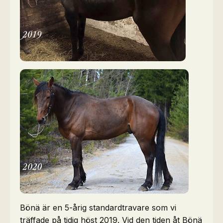
Bönä är en 5-årig standardtravare som vi
träffade på tidig höst 2019. Vid den tiden åt Bönä