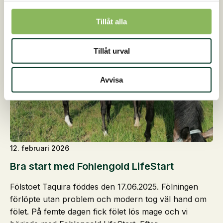
prova NeemOil Shampoo från vår…
Tillåt alla
Tillåt urval
Avvisa
12. februari 2026
Bra start med Fohlengold LifeStart
Fölstoet Taquira föddes den 17.06.2025. Fölningen
förlöpte utan problem och modern tog väl hand om
fölet. På femte dagen fick fölet lös mage och vi