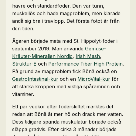
havre och standardfoder. Den var tunn,
muskellös och hade magproblem, men klarade
ändå sig bra i travlopp. Det första fotot är från
den tiden.
Ägaren började mata med St. Hippolyt-foder i
september 2019. Man använde
Gemüse-
Kräuter-Mineralien Nordic
,
Irish Mash
,
Struktur-E
och
Performance Fiber High Protein
.
På grund av magproblem fick Bönä också en
GastroIntestinal-kur
och en
MicroVital-kur
för
att stärka kroppen med viktiga spårämnen och
vitaminer.
Ett par veckor efter foderskiftet märktes det
redan att Bönä åt mer hö och drack mer vatten.
Dess tidigare spända muskulatur började också
släppa gradvis. Efter cirka 3 månader började