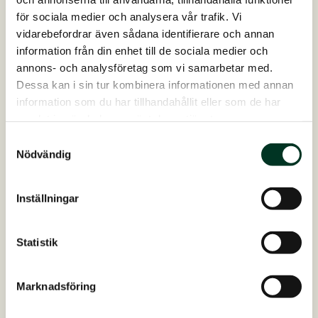
är född 2017, är en lättfödd häst som generellt…
för sociala medier och analysera vår trafik. Vi
vidarebefordrar även sådana identifierare och annan
information från din enhet till de sociala medier och
annons- och analysföretag som vi samarbetar med.
Dessa kan i sin tur kombinera informationen med annan
information som du har tillhandahållit eller som de har
samlat in när du har använt deras tjänster.
Samtyckesval
Nödvändig
Inställningar
16. mars 2026
Från kliande och mjäll, till skinande man
Statistik
och svans!
En ungersk varmblodsvalack har under ett par
Marknadsföring
veckor kliat sin man och svans en hel del, och efter
kontakt med våra rådgivare rekommenderades det att