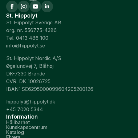
St. Hippolyt
St. Hippolyt Sverige AB
org. nr. 556775-4386
Tel. 0413 486 100
info@hippolyt.se
St. Hippolyt Nordic A/S
Øgelundvej 7, Blåhøj
DK-7330 Brande
CVR: DK 10026725
IBAN: SE6295000099604205200126
hippolyt@hippolyt.dk
+45 7020 5344
Information
Hållbarhet
Kunskapscentrum
Katalog
Flyers