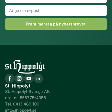
E-
post
*
Prenumerera på nyhetsbrevet.
St. Hippolyt
St. Hippolyt Sverige AB
org. nr. 556775-4386
Tel. 0413 486 100
info@hippolyt.se