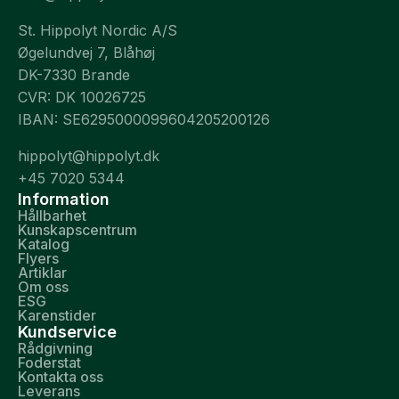
St. Hippolyt Nordic A/S
Øgelundvej 7, Blåhøj
DK-7330 Brande
CVR: DK 10026725
IBAN: SE6295000099604205200126
hippolyt@hippolyt.dk
+45 7020 5344
Information
Hållbarhet
Kunskapscentrum
Katalog
Flyers
Artiklar
Om oss
ESG
Karenstider
Kundservice
Rådgivning
Foderstat
Kontakta oss
Leverans