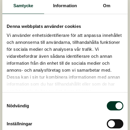
från väletablerade företag som studerar sina
Samtycke
Information
Om
produkter och dess verkan på de djurarter som
de är avsedda för – i det här fallet hästar.
Denna webbplats använder cookies
Vi använder enhetsidentifierare för att anpassa innehållet
Källor
och annonserna till användarna, tillhandahålla funktioner
för sociala medier och analysera vår trafik. Vi
Urteapotekeren av Frits Wolder
vidarebefordrar även sådana identifierare och annan
The Horse’s Medicinal Plant Encyclopedia
information från din enhet till de sociala medier och
av Hilary Page Self
annons- och analysföretag som vi samarbetar med.
Dela denna artikel
Dessa kan i sin tur kombinera informationen med annan
information som du har tillhandahållit eller som de har
samlat in när du har använt deras tjänster.
Samtyckesval
Nödvändig
Skriven av
Maja Knudsen
Inställningar
Maja Mandrup Knudsen har under många år