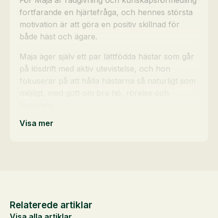
För Maja är rådgivning och kunskapsförmedling
fortfarande en hjärtefråga, och hennes största
motivation är att göra en positiv skillnad för
både häst och ägare.
Maja äger själv ett par lättfödda hästar som går
på lösdrift med aktiv utevistelse, och hon
fokuserar på att hålla hästarna så naturligt som
möjligt, med gott om bra hö, rörelse och
berikning.
Visa mer
Relaterede artiklar
Visa alla artiklar