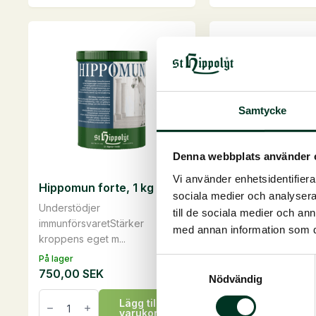
produkten
produkten
har
har
flera
flera
varianter.
varianter.
De
De
olika
olika
Samtycke
alternativen
alternativen
kan
kan
väljas
väljas
Denna webbplats använder 
på
på
Vi använder enhetsidentifierar
Hippomun forte, 1 kg
Fohlengold BoneC
produktsidan
produktsidan
sociala medier och analysera 
kg
Understödjer
till de sociala medier och a
Starka ben redan fr
immunförsvaretStärker
med annan information som du 
börjanMålinriktat stöd
kroppens eget m...
På lager
På lager
Samtyckesval
750,00
SEK
610,00
SEK
Nödvändig
Hippomun
Fohlengold
Lägg till i
Läg
forte,
BoneCare,
varukorg
va