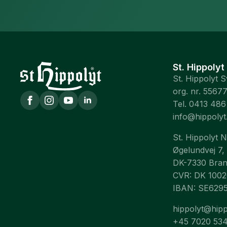
St. Hippolyt
St. Hippolyt 
org. nr. 5567
Tel. 0413 486
info@hippolyt
St. Hippolyt 
Øgelundvej 7,
DK-7330 Bra
CVR: DK 100
IBAN: SE629
hippolyt@hipp
+45 7020 53