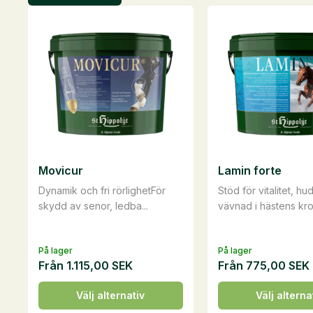
Movicur
Lamin forte
Dynamik och fri rörlighetFör
Stöd för vitalitet, hu
skydd av senor, ledba...
vävnad i hästens kro
På lager
På lager
Från
1.115,00
SEK
Från
775,00
SEK
Den
Den
Välj alternativ
Välj alterna
här
här