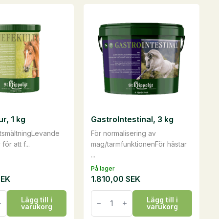
r, 1 kg
GastroIntestinal, 3 kg
atsmältningLevande
För normalisering av
för att f...
mag/tarmfunktionenFör hästar
...
På lager
SEK
1.810,00
SEK
r,
GastroIntestinal,
Lägg till i
Lägg till i
3
varukorg
varukorg
kg
mängd