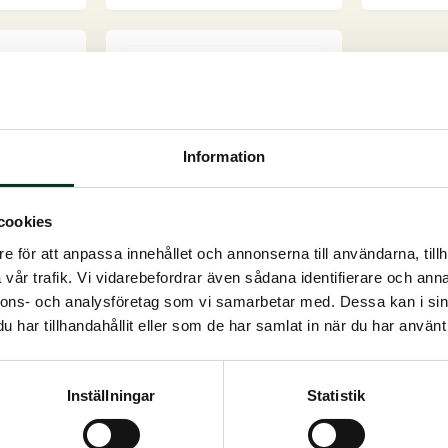
produkten
har
flera
varianter.
De
olika
Information
alternativen
kan
väljas
cookies
på
e för att anpassa innehållet och annonserna till användarna, tillh
are, 1
Fohlengold LifeStart, 100
produktsidan
vår trafik. Vi vidarebefordrar även sådana identifierare och anna
g
nnons- och analysföretag som vi samarbetar med. Dessa kan i sin
ån
Den naturliga starthjälpen för
har tillhandahållit eller som de har samlat in när du har använt 
 för s...
ett bra hästlivUnik...
På lager
495,00
SEK
Inställningar
Statistik
Fohlengold
g till i
Lägg till i
LifeStart,
rukorg
varukorg