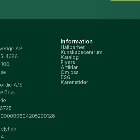
Information
Hållbarhet
Sverige AB
Kunskapscentrum
75-4386
Katalog
Flyers
 100
Artiklar
.se
Om oss
ESG
Karenstider
Nordic A/S
 Blåhøj
nde
26725
5000099604205200126
olyt.dk
44