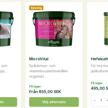
Säsong
MicroVital
Hefekultu
d och
Spårämnes- och
För bra m
pp...
vitaminboosterInnehåller
jästkulturer 
organiskt ...
På lager
På lager
495,00
Från
855,00
SEK
Hefekultu
1
Den
tiv
Välj alternativ
kg
här
mängd