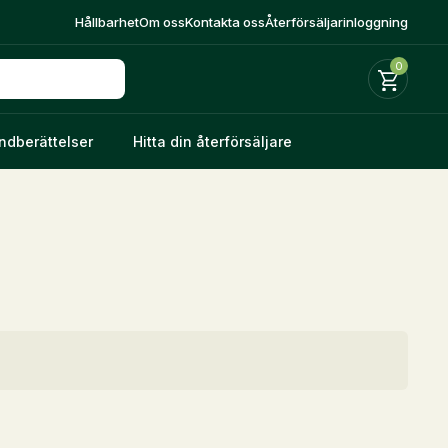
Hållbarhet
Om oss
Kontakta oss
Återförsäljarinloggning
0
ndberättelser
Hitta din återförsäljare