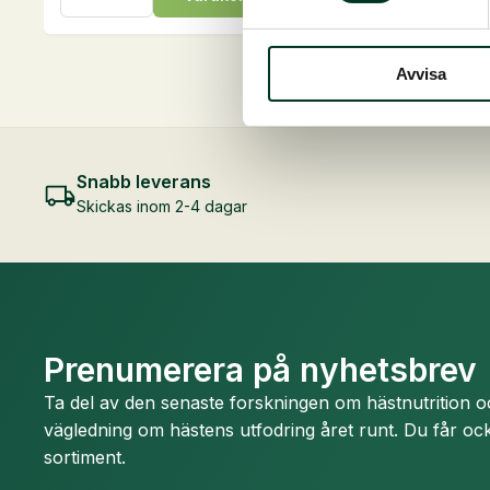
1
1
kg
kg
mängd
mängd
Avvisa
Snabb leverans
Skickas inom 2-4 dagar
Prenumerera på nyhetsbrev
Ta del av den senaste forskningen om hästnutrition 
vägledning om hästens utfodring året runt. Du får ock
sortiment.