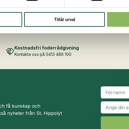
100
g
mängd
Tillåt urval
Kostnadsfri foderrådgivning
Kontakta oss på 0413 486 100
Namn
*
E-
och få kunskap och
post
*
så nyheter från St. Hippolyt