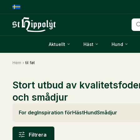
Pro
Aktuellt
Häst
Hund
Hem
›
til føl
Stort utbud av kvalitetsfode
och smådjur
For deg
Inspiration för
Häst
Hund
Smådjur
Filtrera