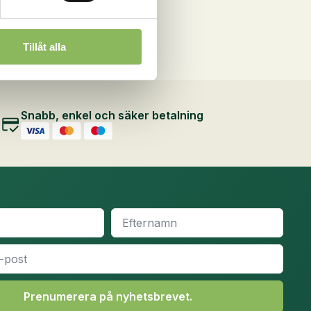
Tillåt alla
Snabb, enkel och säker betalning
Efternamn
*
Prenumerera på nyhetsbrevet.