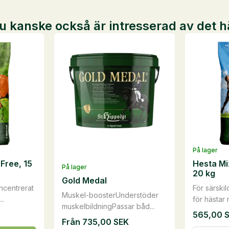
u kanske också är intresserad av det h
På lager
Free, 15
Hesta Mi
På lager
20 kg
Gold Medal
ncentrerat
För särski
Muskel-boosterUnderstöder
..
för hästar 
muskelbildningPassar båd...
565,00
Från
735,00
SEK