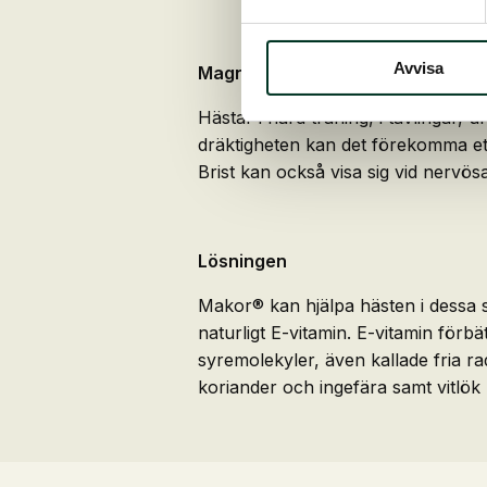
Avvisa
Magnesiumbrist kan identifieras
Hästar i hård träning, i tävlingar, 
dräktigheten kan det förekomma et
Brist kan också visa sig vid nervö
Lösningen
Makor® kan hjälpa hästen i dessa s
naturligt E-vitamin. E-vitamin förbä
syremolekyler, även kallade fria rad
koriander och ingefära samt vitlök