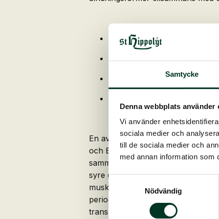
Högt doserat innehåll av biot
För avslappnad muskulatur, s
Samtycke
Vid spändhet, väderkänslighe
Speciell örtsammansättning o
Denna webbplats använder 
Vi använder enhetsidentifierar
sociala medier och analysera 
En avslappnad och vältränad musku
till de sociala medier och a
och E-vitamin är av särskild betyd
med annan information som du 
sammandragning och stöder överföri
syre genom att neutralisera instabi
Samtyckesval
muskelspänningar, nedsatt nervös st
Nödvändig
perioder med ökad träningsintensitet
transporter, vid dräktighet eller föl