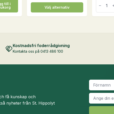
Hesta
g till i
Mix
Den
rukorg
Välj alternativ
Nordic
här
Müsli,
20
produkten
kg
har
mängd
flera
varianter.
De
Kostnadsfri foderrådgivning
olika
Kontakta oss på 0413 486 100
alternativen
kan
väljas
på
produktsidan
Namn
*
E-
och få kunskap och
post
*
så nyheter från St. Hippolyt