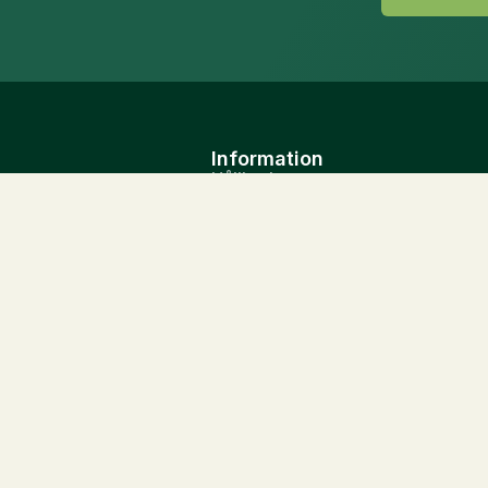
Information
Hållbarhet
Sverige AB
Kunskapscentrum
75-4386
Katalog
Flyers
 100
Artiklar
.se
Om oss
ESG
Karenstider
Nordic A/S
 Blåhøj
nde
26725
5000099604205200126
olyt.dk