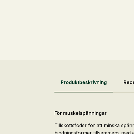
Produktbeskrivning
Rece
För muskelspänningar
Tillskottsfoder för att minska spän
bindningsformer tillsammans med ett