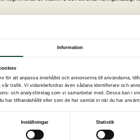
illgängligt magnesium och E-vitamin
ärskilt under tränings- och tävlingssäsongen
Information
t och för att kompensera för ökat näringsbehov
ch hög biotillgänglighet av näringsämnen
cookies
e för att anpassa innehållet och annonserna till användarna, tillh
vår trafik. Vi vidarebefordrar även sådana identifierare och anna
latur är grunden för alla ridsportens discipliner. Specif
nnons- och analysföretag som vi samarbetar med. Dessa kan i sin
else för träningsresultatet. Magnesium främjar avslappning 
har tillhandahållit eller som de har samlat in när du har använt 
ngen av impulser mellan nerv- och muskelceller. E-vitamin f
la och därmed oanvändbara syremolekyler, även kallade fria r
abilitet, känslighet för väder och brist på arbetsglädje. Ma
Inställningar
Statistik
, i tävlingar, för spända, nervösa hästar, vid stallbyte elle
ning och i stressiga situationer.