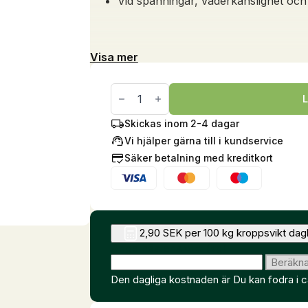
Vid spänningar, väderkänslighet och
Visa mer
Makor,
1kg
L
mängd
Skickas inom 2-4 dagar
Vi hjälper gärna till i kundservice
Säker betalning med kreditkort
2,90 SEK per 100 kg kroppsvikt dag
Ange hästens vikt (kg)
Beräkn
Den dagliga kostnaden är
Du kan fodra i 