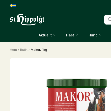
Pro
Aktuellt
Häst
Hund
Hem
›
Butik
›
Makor, 1kg