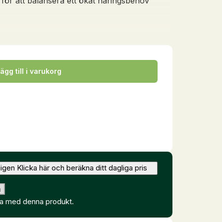
 för att balansera ett ökat näringsbehov
ägg till i varukorg
ligen
Klicka här och beräkna ditt dagliga pris
a
ca
med denna produkt.