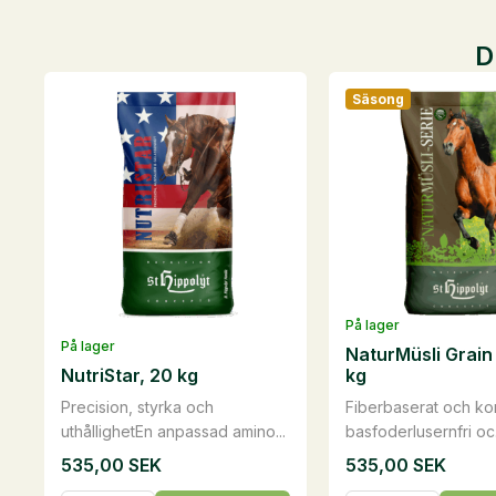
D
Säsong
På lager
På lager
NaturMüsli Grain 
NutriStar, 20 kg
kg
Precision, styrka och
Fiberbaserat och ko
uthållighetEn anpassad amino...
basfoderlusernfri oc.
535,00
SEK
535,00
SEK