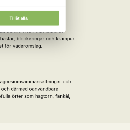
Tillåt alla
 ökat behov. Även mot slutet av
hästar, blockeringar och kramper.
et för väderomslag.
ga magnesiumsammansättningar och
abila och därmed oanvändbara
defulla örter som hagtorn, fänkål,