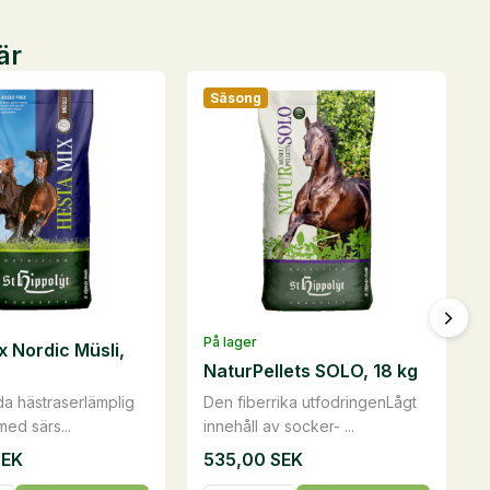
är
Säsong
På lager
x Nordic Müsli,
NaturPellets SOLO, 18 kg
lda hästraserlämplig
Den fiberrika utfodringenLågt
med särs...
innehåll av socker- ...
SEK
535,00
SEK