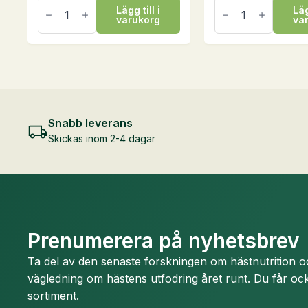
NutriStar,
NaturMüsli
Lägg till i
Läg
20
Grain
varukorg
va
kg
Free,
mängd
15
kg
mängd
Snabb leverans
Skickas inom 2-4 dagar
Prenumerera på nyhetsbrev
Ta del av den senaste forskningen om hästnutrition 
vägledning om hästens utfodring året runt. Du får ock
sortiment.