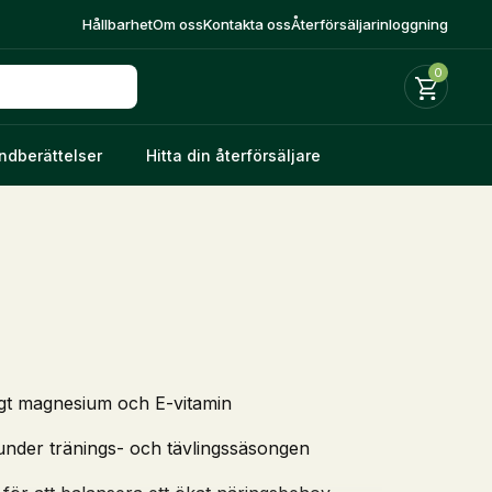
Hållbarhet
Om oss
Kontakta oss
Återförsäljarinloggning
0
ndberättelser
Hitta din återförsäljare
ligt magnesium och E-vitamin
under tränings- och tävlingssäsongen