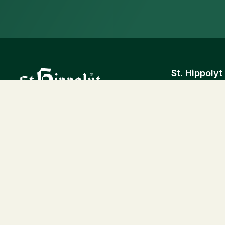
St. Hippolyt
St. Hippolyt 
org. nr. 5567
Tel. 0413 486
info@hippolyt
St. Hippolyt 
Øgelundvej 7,
DK-7330 Bra
CVR: DK 100
IBAN: SE629
hippolyt@hipp