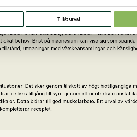
Tillåt urval
unga hästar under utbildning, äldre hästar – alla kan ha ett
t ökat behov. Brist på magnesium kan visa sig som spända 
sa tillstånd, utmaningar med vätskeansamlingar och känsligh
ituationer. Det sker genom tillskott av högt biotillgängli
ttrar cellens tillgång till syre genom att neutralisera inst
ikaler. Detta bidrar till god muskelarbete. Ett urval av vär
 kompletterar receptet.