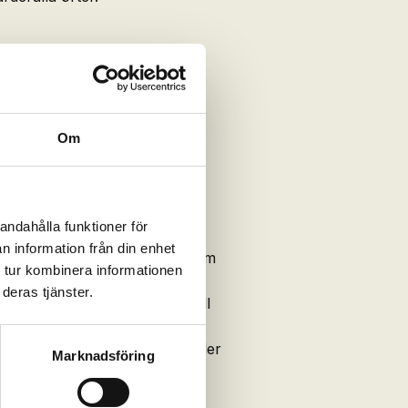
Om
andahålla funktioner för
n information från din enhet
ika näringsämnen som magnesium
 tur kombinera informationen
av musklerna efter
deras tjänster.
örbättrar cellens tillgång till
adikaler. Brist kan visa sig i
kor® är särskilt värdefullt under
Marknadsföring
r väderförändringar, vid längre