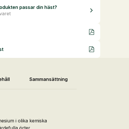
odukten passar din häst?
svaret
st
ehåll
Sammansättning
nesium i olika kemiska
rdefulla örter.