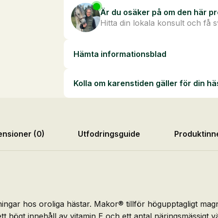
Är du osäker på om den här pr
Hitta din lokala konsult och få 
Hämta informationsblad
Kolla om karenstiden gäller för din hä
nsioner (0)
Utfodringsguide
Produktinn
ningar hos oroliga hästar. Makor® tillför högupptagligt mag
 högt innehåll av vitamin E och ett antal näringsmässigt vä