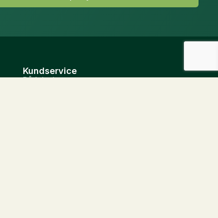
Kundservice
Rådgivning
Foderstat
Kontakta oss
Leverans
Allmänna villkor
Privatlivspolitik
Hitta din återförsäljare