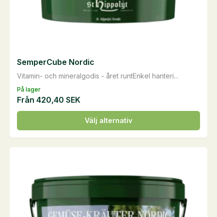
SemperCube Nordic
Vitamin- och mineralgodis - året runtEnkel hanteri...
På lager
Från
420,40
SEK
Den
Välj alternativ
här
produkten
har
flera
varianter.
De
olika
alternativen