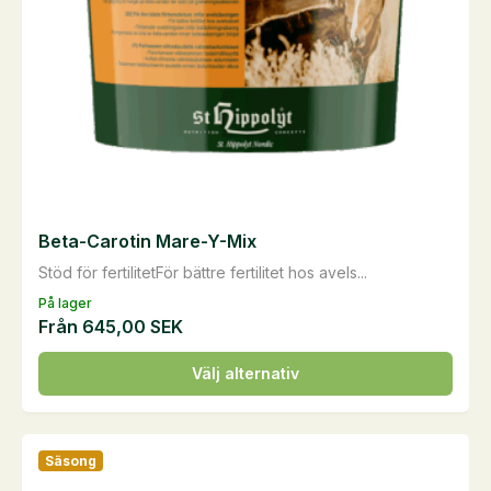
på
produktsidan
Beta-Carotin Mare-Y-Mix
Stöd för fertilitetFör bättre fertilitet hos avels...
På lager
Från
645,00
SEK
Den
Välj alternativ
här
produkten
har
Säsong
flera