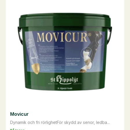
flera
varianter.
De
olika
alternativen
kan
väljas
på
produktsidan
Movicur
Dynamik och fri rörlighetFör skydd av senor, ledba...