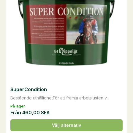
SuperCondition
Bestående uthållighetFör att främja arbetslusten v...
På lager
Från
460,00
SEK
Den
Välj alternativ
här