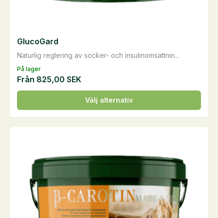
GlucoGard
Naturlig reglering av socker- och insulinomsättnin...
På lager
Från
825,00
SEK
Den
Välj alternativ
här
produkten
har
flera
varianter.
De
olika
alternativen
kan
väljas