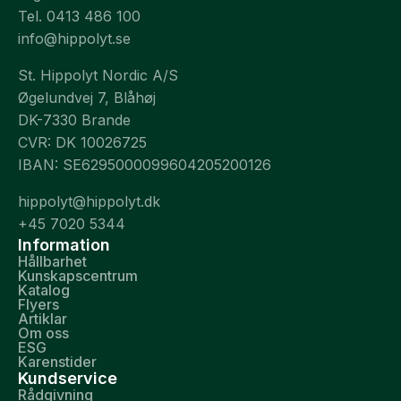
Tel. 0413 486 100
info@hippolyt.se
St. Hippolyt Nordic A/S
Øgelundvej 7, Blåhøj
DK-7330 Brande
CVR: DK 10026725
IBAN: SE6295000099604205200126
hippolyt@hippolyt.dk
+45 7020 5344
Information
Hållbarhet
Kunskapscentrum
Katalog
Flyers
Artiklar
Om oss
ESG
Karenstider
Kundservice
Rådgivning