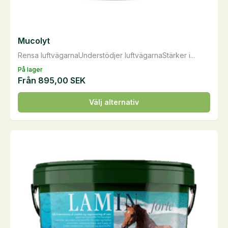
Mucolyt
Rensa luftvägarnaUnderstödjer luftvägarnaStärker i...
På lager
Från
895,00
SEK
Den
Välj alternativ
här
produkten
har
flera
varianter.
De
olika
alternativen
kan
väljas