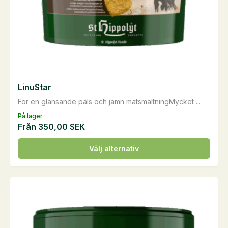
produktsidan
LinuStar
För en glänsande päls och jämn matsmältningMycket ...
På lager
Från
350,00
SEK
Den
Välj alternativ
här
produkten
har
flera
varianter.
De