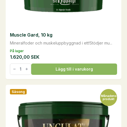
Muscle Gard, 10 kg
Mineralfoder och muskeluppbyggnad i ett!Stödjer mu...
På lager
1.620,00
SEK
Muscle
Lägg till i varukorg
Gard,
10
kg
mängd
Säsong
Månadens
produkt