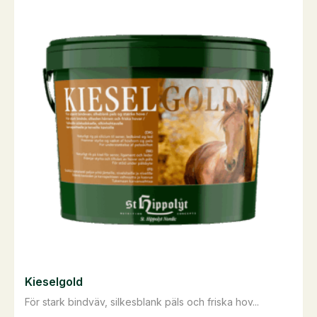
har
flera
varianter.
De
olika
alternativen
kan
väljas
på
produktsidan
Kieselgold
För stark bindväv, silkesblank päls och friska hov...