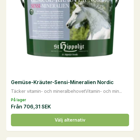
kan
väljas
på
produktsidan
Gemüse-Kräuter-Sensi-Mineralien Nordic
Täcker vitamin- och mineralbehovetVitamin- och min...
På lager
Från
706,31
SEK
Den
Välj alternativ
här
produkten