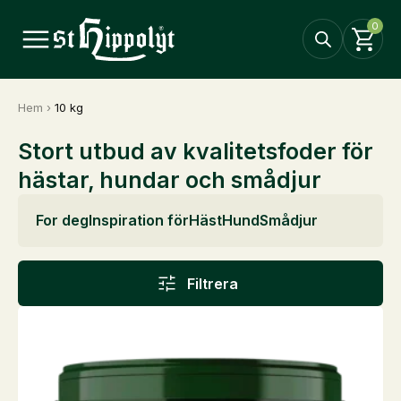
0
Hem
›
10 kg
Stort utbud av kvalitetsfoder för
hästar, hundar och smådjur
For deg
Inspiration för
Häst
Hund
Smådjur
Filtrera