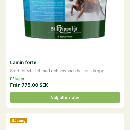
på
produktsidan
Lamin forte
Stöd för vitalitet, hud och vävnad i hästens kropp...
På lager
Från
775,00
SEK
Den
Välj alternativ
här
produkten
har
Säsong
flera