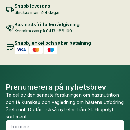
olika
Snabb leverans
alternativen
Skickas inom 2-4 dagar
kan
Kostnadsfri foderrådgivning
väljas
Kontakta oss på 0413 486 100
på
produktsidan
Snabb, enkel och säker betalning
Prenumerera på nyhetsbrev
Ta del av den senaste forskningen om hästnutrition
och få kunskap och vägledning om hästens utfodring
året runt. Du får också nyheter från St. Hippolyt
sortiment.
Namn
*