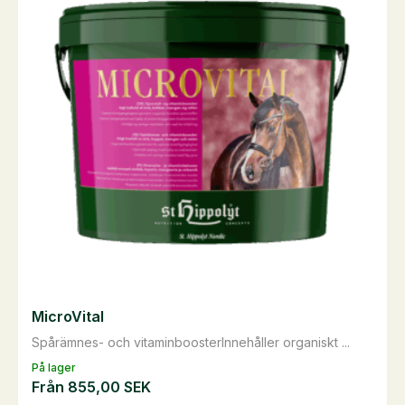
varianter.
De
olika
alternativen
kan
väljas
på
produktsidan
MicroVital
Spårämnes- och vitaminboosterInnehåller organiskt ...
På lager
Från
855,00
SEK