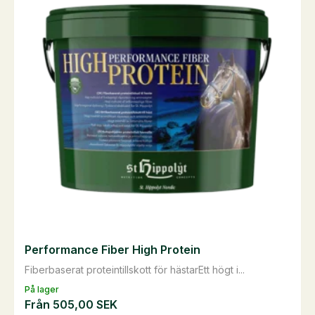
varianter.
De
olika
alternativen
kan
väljas
på
produktsidan
Performance Fiber High Protein
Fiberbaserat proteintillskott för hästarEtt högt i...
På lager
Från
505,00
SEK