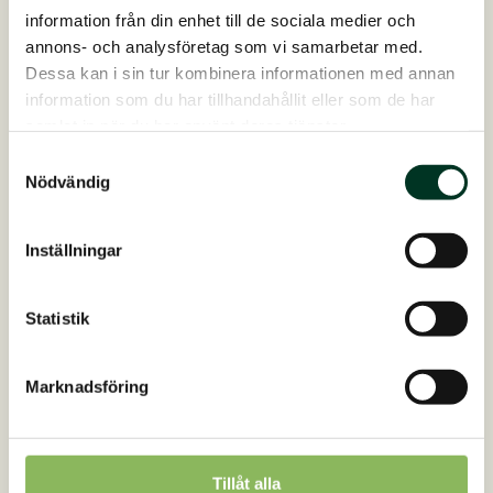
information från din enhet till de sociala medier och
produkten
annons- och analysföretag som vi samarbetar med.
har
Dessa kan i sin tur kombinera informationen med annan
flera
information som du har tillhandahållit eller som de har
varianter.
samlat in när du har använt deras tjänster.
De
olika
Samtyckesval
Nödvändig
alternativen
kan
väljas
Inställningar
på
produktsidan
Statistik
Marknadsföring
Tillåt alla
Gemüse-Kräuter-Mineralien Nordic