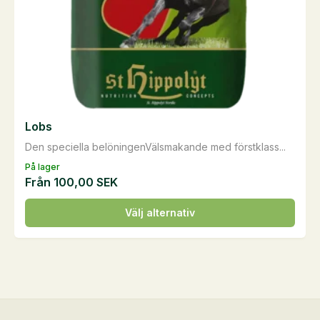
produktsidan
Lobs
Den speciella belöningenVälsmakande med förstklass...
På lager
Från
100,00
SEK
Den
Välj alternativ
här
produkten
har
flera
varianter.
De