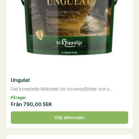
Ungulat
Det kompletta tillskottet för hovarnaStöttar och s...
På lager
Från
790,00
SEK
Den
Välj alternativ
här
produkten
har