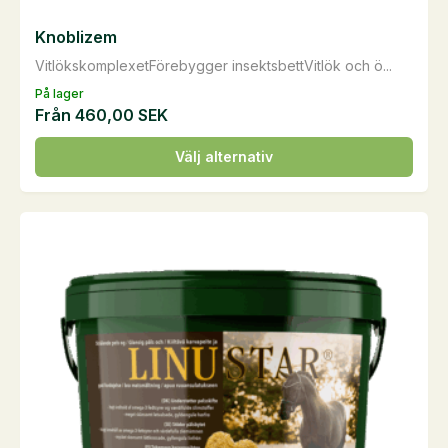
Knoblizem
VitlökskomplexetFörebygger insektsbettVitlök och ö...
På lager
Från
460,00
SEK
Den
Välj alternativ
här
produkten
har
flera
varianter.
De
olika
alternativen
kan
väljas
på