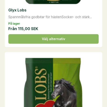
Glyx Lobs
Spannmålsfria godbitar för hästenSocker- och stärk...
På lager
Från
115,00
SEK
Den
Välj alternativ
här
produkten
har
flera
varianter.
De
olika
alternativen
kan
väljas
på