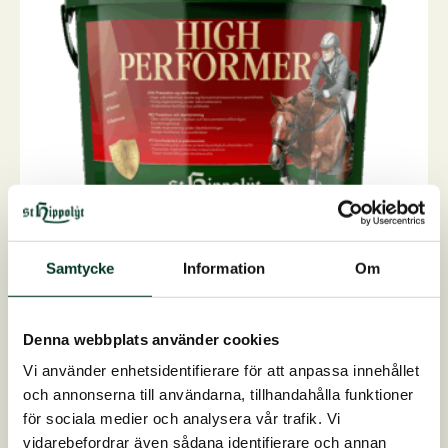
olika
alternativen
kan
väljas
på
produktsidan
Samtycke
Information
Om
High Performer
PrestationsboosterStöttar uthållighet, styrka och ...
Denna webbplats använder cookies
På lager
Vi använder enhetsidentifierare för att anpassa innehållet
Från
1.040,00
SEK
och annonserna till användarna, tillhandahålla funktioner
Den
för sociala medier och analysera vår trafik. Vi
Välj alternativ
här
vidarebefordrar även sådana identifierare och annan