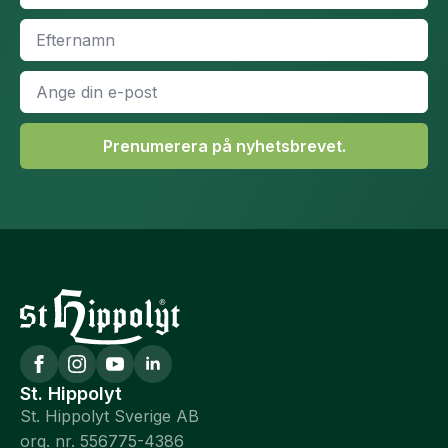
Efternamn
*
E-
post
*
Prenumerera på nyhetsbrevet.
St. Hippolyt
St. Hippolyt Sverige AB
org. nr. 556775-4386