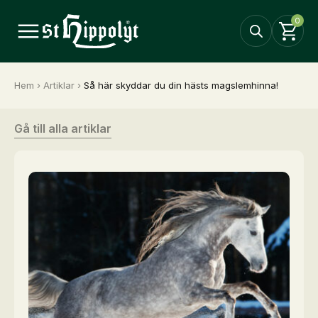
0
Hem
›
Artiklar
›
Så här skyddar du din hästs magslemhinna!
Gå till alla artiklar