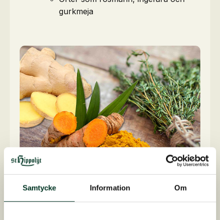
gurkmeja
Om slemhinnan redan är försvagad kan
Samtycke
Information
Om
följande ingredienser stödja regenerering:
Nukleotider.
Protein (med rätt mängd aminosyror).