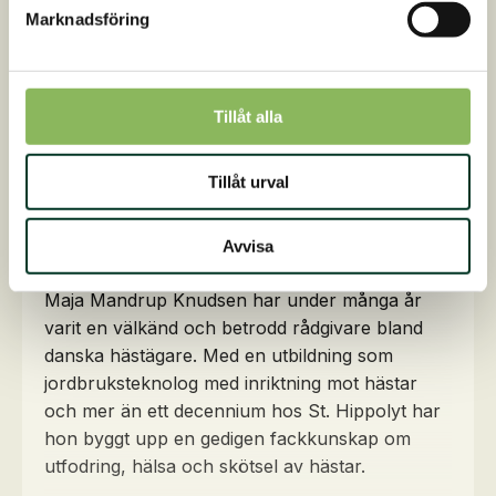
rådgivare
för att få en
utfodringsplan
och
Marknadsföring
vägledning i din hästs dagliga management. Det
är helt gratis!
Dela denna artikel
Tillåt alla
Tillåt urval
Skriven av
Avvisa
Maja Knudsen
Maja Mandrup Knudsen har under många år
varit en välkänd och betrodd rådgivare bland
danska hästägare. Med en utbildning som
jordbruksteknolog med inriktning mot hästar
och mer än ett decennium hos St. Hippolyt har
hon byggt upp en gedigen fackkunskap om
utfodring, hälsa och skötsel av hästar.