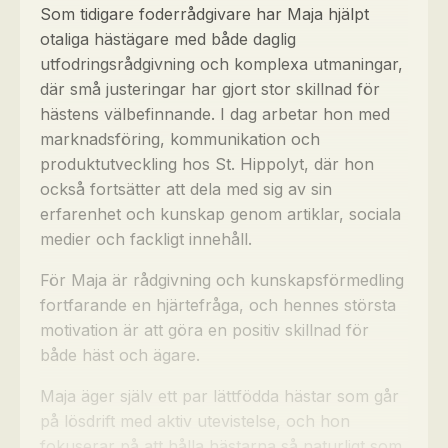
Som tidigare foderrådgivare har Maja hjälpt
otaliga hästägare med både daglig
utfodringsrådgivning och komplexa utmaningar,
där små justeringar har gjort stor skillnad för
hästens välbefinnande. I dag arbetar hon med
marknadsföring, kommunikation och
produktutveckling hos St. Hippolyt, där hon
också fortsätter att dela med sig av sin
erfarenhet och kunskap genom artiklar, sociala
medier och fackligt innehåll.
För Maja är rådgivning och kunskapsförmedling
fortfarande en hjärtefråga, och hennes största
motivation är att göra en positiv skillnad för
både häst och ägare.
Maja äger själv ett par lättfödda hästar som går
på lösdrift med aktiv utevistelse, och hon
fokuserar på att hålla hästarna så naturligt som