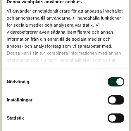
Denna webbplats använder cookies
Mineraler, särskilt zink, som är viktigt
Vi använder enhetsidentifierare för att anpassa innehållet
för cellförnyelse
och annonserna till användarna, tillhandahålla funktioner
för sociala medier och analysera vår trafik. Vi
vidarebefordrar även sådana identifierare och annan
Vi rekommenderar därför en kombination av
information från din enhet till de sociala medier och
produkter som
GastroIntestinal
(förnyelse av
annons- och analysföretag som vi samarbetar med.
mag- och tarmslemhinnans celler),
Gastro
Dessa kan i sin tur kombinera informationen med annan
Relief Beet
(slemhinneskydd och fibrer för
information som du har tillhandahållit eller som de har
buffrande effekt),
Gastro Relief Oil
samlat in när du har använt deras tjänster.
(antioxidanter och omega-3 fettsyror) och
Samtyckesval
LinuStar
(slemhinneskydd och omega-3
Nödvändig
fettsyror) för att stödja den känsliga
magslemhinnan.
Inställningar
Statistik
Om du är osäker på hur du bäst stödjer din
hästs magslemhinna, kontakta
din lokala