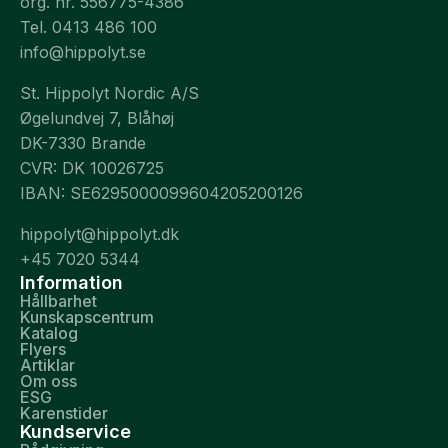
org. nr. 556775-4386
Tel. 0413 486 100
info@hippolyt.se
St. Hippolyt Nordic A/S
Øgelundvej 7, Blåhøj
DK-7330 Brande
CVR: DK 10026725
IBAN: SE6295000099604205200126
hippolyt@hippolyt.dk
+45 7020 5344
Information
Hållbarhet
Kunskapscentrum
Katalog
Flyers
Artiklar
Om oss
ESG
Karenstider
Kundservice