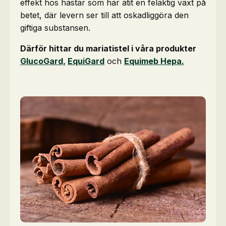
effekt hos hästar som har ätit en felaktig växt på
betet, där levern ser till att oskadliggöra den
giftiga substansen.
Därför hittar du mariatistel i våra produkter
GlucoGard,
EquiGard
och
Equimeb Hepa.