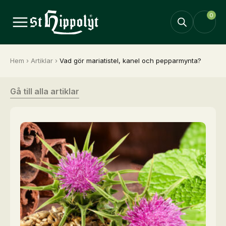
0
Hem
›
Artiklar
›
Vad gör mariatistel, kanel och pepparmynta?
Gå till alla artiklar