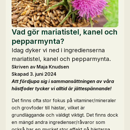
Vad gör mariatistel, kanel och
pepparmynta?
Idag dyker vi ned i ingredienserna
mariatistel, kanel och pepparmynta.
Skriven av Maja Knudsen
Skapad 3. juni 2024
Att fördjupa sig i sammansättningen av våra
hästfoder tycker vi alltid är jättespännande!
Det finns ofta stor fokus på vitaminer/mineraler
och grovfoder till hästar, vilket är
grundläggande och väldigt viktigt. Det finns dock
en mängd andra ingredienser/råvaror som
också har en mycket stor effekt på hästarna.