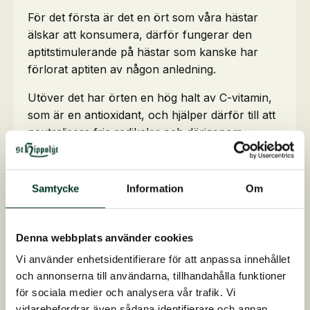
För det första är det en ört som våra hästar
älskar att konsumera, därför fungerar den
aptitstimulerande på hästar som kanske har
förlorat aptiten av någon anledning.
Utöver det har örten en hög halt av C-vitamin,
som är en antioxidant, och hjälper därför till att
neutralisera fria radikaler och därigenom
förhindra vävnadsskador.
Pepparmynta är säkert mest känd för dess
Samtycke
Information
Om
innehåll av mentol. Mentol verkar lugnande på
tarmmusklerna och stödjer luftvägarna, och
pepparmynta är därför en ört som vi gärna
Denna webbplats använder cookies
använder i matsmältnings- och
Vi använder enhetsidentifierare för att anpassa innehållet
luftvägsprodukterna. Du hittar pepparmynta
och annonserna till användarna, tillhandahålla funktioner
därför i
GlyxWiese Serien,
Struktur E,
för sociala medier och analysera vår trafik. Vi
Mucolyt,
NaturMüsli med örter
och
vidarebefordrar även sådana identifierare och annan