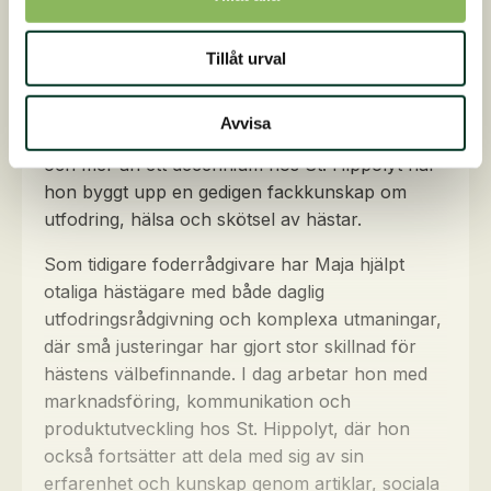
Maja Knudsen
Maja Mandrup Knudsen har under många år
Tillåt urval
varit en välkänd och betrodd rådgivare bland
danska hästägare. Med en utbildning som
Avvisa
jordbruksteknolog med inriktning mot hästar
och mer än ett decennium hos St. Hippolyt har
hon byggt upp en gedigen fackkunskap om
utfodring, hälsa och skötsel av hästar.
Som tidigare foderrådgivare har Maja hjälpt
otaliga hästägare med både daglig
utfodringsrådgivning och komplexa utmaningar,
där små justeringar har gjort stor skillnad för
hästens välbefinnande. I dag arbetar hon med
marknadsföring, kommunikation och
produktutveckling hos St. Hippolyt, där hon
också fortsätter att dela med sig av sin
erfarenhet och kunskap genom artiklar, sociala