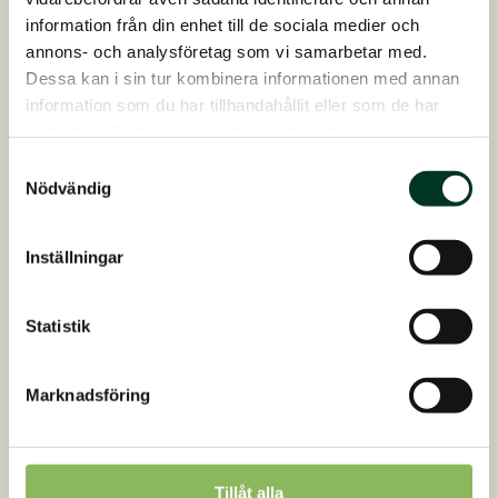
NaturMüsli SOLO.
information från din enhet till de sociala medier och
annons- och analysföretag som vi samarbetar med.
Dessa kan i sin tur kombinera informationen med annan
Det är dock viktigt att inte bara tänka att
information som du har tillhandahållit eller som de har
enskilda ingredienser kan göra skillnad för din
samlat in när du har använt deras tjänster.
häst. Det är viktigt att utfodra hästen
Samtyckesval
balanserat så att olika ingredienser stödjer
Nödvändig
varandra korrekt och balanserat. Det är
därför vi har sammansatt produkterna med
Inställningar
ett brett utbud av ingredienser som är
noggrant utvalda och anpassade efter
produktens effekt på din häst.
Statistik
Dela denna artikel
Marknadsföring
Skriven av
Tillåt alla