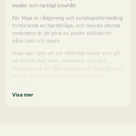
medier och fackligt innehåll.
För Maja är rådgivning och kunskapsförmedling
fortfarande en hjärtefråga, och hennes största
motivation är att göra en positiv skillnad för
både häst och ägare.
Maja äger själv ett par lättfödda hästar som går
på lösdrift med aktiv utevistelse, och hon
fokuserar på att hålla hästarna så naturligt som
möjligt, med gott om bra hö, rörelse och
berikning.
Visa mer