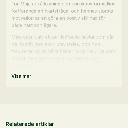
För Maja är rådgivning och kunskapsförmedling
fortfarande en hjärtefråga, och hennes största
motivation är att göra en positiv skillnad för
både häst och ägare.
Maja äger själv ett par lättfödda hästar som går
på lösdrift med aktiv utevistelse, och hon
fokuserar på att hålla hästarna så naturligt som
möjligt, med gott om bra hö, rörelse och
berikning.
Visa mer
Relaterede artiklar