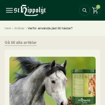
0
Hem
›
Artiklar
›
Varför använda jäst till hästar?
Gå till alla artiklar