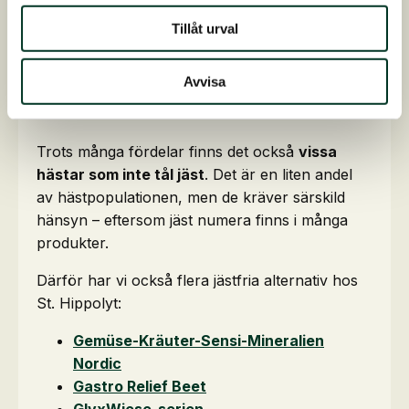
Tillåt urval
Finns det några nackdelar
Avvisa
med jäst?
Trots många fördelar finns det också
vissa
hästar som inte tål jäst
. Det är en liten andel
av hästpopulationen, men de kräver särskild
hänsyn – eftersom jäst numera finns i många
produkter.
Därför har vi också flera jästfria alternativ hos
St. Hippolyt:
Gemüse-Kräuter-Sensi-Mineralien
Nordic
Gastro Relief Beet