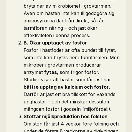
bryts ner av mikrobiomet i grovtarmen.
Även om hästen inte kan tillgodogöra sig
aminosyrorna därifrån direkt, så får
tarmfloran näring – och jäst ökar
effektiviteten i denna process.
B. Ökar upptaget av fosfor
Fosfor i hästfoder är ofta bundet till fytat,
som inte kan brytas ner i tunntarmen. Men
mikrober i grovtarmen producerar
enzymet
fytas
, som frigör fosfor.
Studier visar att hästar som får jäst har
bättre upptag av kalcium och fosfor
.
Därför är jäst ett bra tillskott för växande
unghästar – och det minskar dessutom
mängden fosfor i gödseln (miljöfördel!).
Stöttar mjölkproduktion hos fölston
Om ston får jäst 4 veckor före fölning och
under de första 8 veckorna av digivningen,