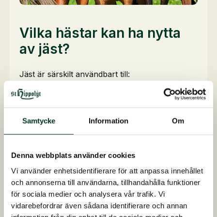
Vilka hästar kan ha nytta
av jäst?
Jäst är särskilt användbart till:
Hästar som får grovfoder med högt
innehåll av svårsmälta grova fibrer (NDF)
Hästar med matsmältningsproblem (t.ex.
Samtycke
Information
Om
lös träck, uppblåsthet)
Hästar som behöver stärkt immunförsvar
Hästar med problem med hud, päls eller
Denna webbplats använder cookies
hovar
Vi använder enhetsidentifierare för att anpassa innehållet
Dräktiga och digivande ston
och annonserna till användarna, tillhandahålla funktioner
Växande unghästar
för sociala medier och analysera vår trafik. Vi
Äldre hästar eller hästar som har svårt att
vidarebefordrar även sådana identifierare och annan
hålla hullet
information från din enhet till de sociala medier och