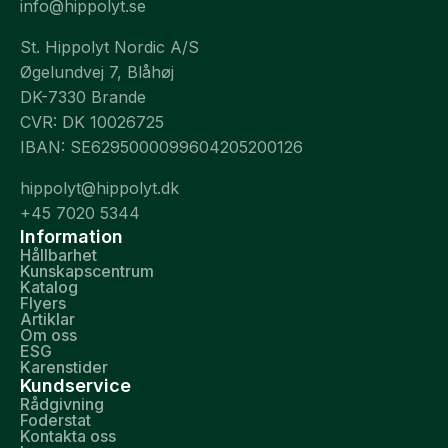
info@hippolyt.se
St. Hippolyt Nordic A/S
Øgelundvej 7, Blåhøj
DK-7330 Brande
CVR: DK 10026725
IBAN: SE6295000099604205200126
hippolyt@hippolyt.dk
+45 7020 5344
Information
Hållbarhet
Kunskapscentrum
Katalog
Flyers
Artiklar
Om oss
ESG
Karenstider
Kundservice
Rådgivning
Foderstat
Kontakta oss