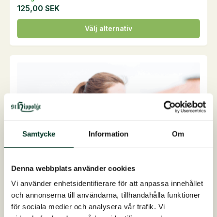
125,00
SEK
Den
Välj alternativ
här
produkten
har
flera
varianter.
De
olika
alternativen
kan
Samtycke
Information
Om
väljas
på
Denna webbplats använder cookies
produktsidan
Vi använder enhetsidentifierare för att anpassa innehållet
och annonserna till användarna, tillhandahålla funktioner
för sociala medier och analysera vår trafik. Vi