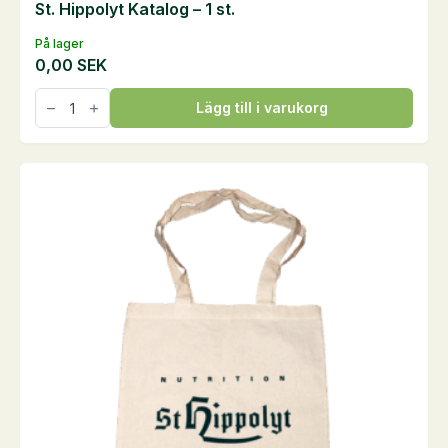
St. Hippolyt Katalog – 1 st.
På lager
0,00
SEK
St.
Lägg till i varukorg
Hippolyt
Katalog
-
1
st.
mängd