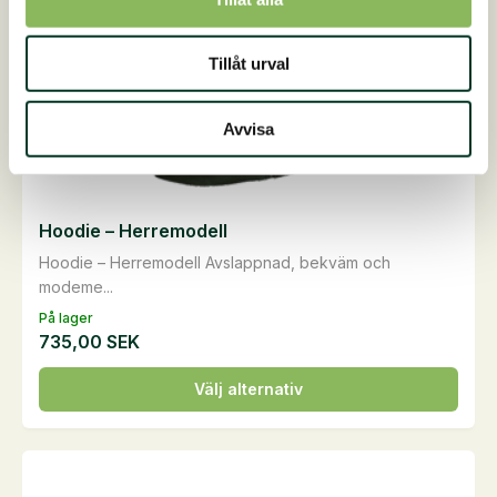
på
produktsidan
Tillåt urval
Avvisa
Hoodie – Herremodell
Hoodie – Herremodell Avslappnad, bekväm och
modeme...
På lager
735,00
SEK
Den
Välj alternativ
här
produkten
har
flera