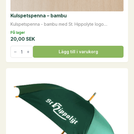
Kulspetspenna – bambu
Kulspetspenna - bambu med St. Hippolyte logo....
På lager
20,00
SEK
Kulspetspenna
Lägg till i varukorg
-
bambu
mängd