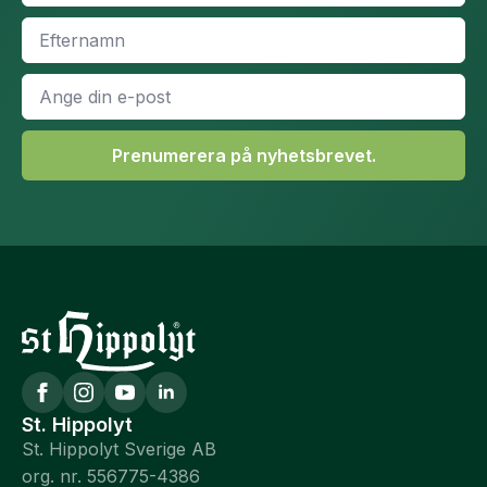
Efternamn
*
E-
post
*
Prenumerera på nyhetsbrevet.
St. Hippolyt
St. Hippolyt Sverige AB
org. nr. 556775-4386