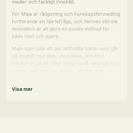
medier och fackligt innehåll.
För Maja är rådgivning och kunskapsförmedling
fortfarande en hjärtefråga, och hennes största
motivation är att göra en positiv skillnad för
både häst och ägare.
Maja äger själv ett par lättfödda hästar som går
på lösdrift med aktiv utevistelse, och hon
fokuserar på att hålla hästarna så naturligt som
möjligt, med gott om bra hö, rörelse och
berikning.
Visa mer