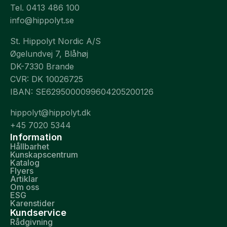
Tel. 0413 486 100
info@hippolyt.se
St. Hippolyt Nordic A/S
Øgelundvej 7, Blåhøj
DK-7330 Brande
CVR: DK 10026725
IBAN: SE6295000099604205200126
hippolyt@hippolyt.dk
+45 7020 5344
Information
Hållbarhet
Kunskapscentrum
Katalog
Flyers
Artiklar
Om oss
ESG
Karenstider
Kundservice
Rådgivning