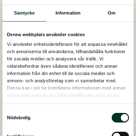
kan arbeta korrekt genom kroppen och bygga
Samtycke
Information
Om
ett starkt fundament som ridhäst. Generellt vill vi
se en häst med glimt i ögat, ett nyfiket och
intresserat uttryck, god aptit och ett
Denna webbplats använder cookies
lätthanterligt temperament.
Vi använder enhetsidentifierare för att anpassa innehållet
och annonserna till användarna, tillhandahålla funktioner
för sociala medier och analysera vår trafik. Vi
vidarebefordrar även sådana identifierare och annan
information från din enhet till de sociala medier och
annons- och analysföretag som vi samarbetar med.
Dessa kan i sin tur kombinera informationen med annan
information som du har tillhandahållit eller som de har
samlat in när du har använt deras tjänster.
Samtyckesval
Nödvändig