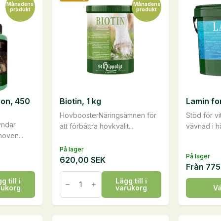
Månadens
Månadens
produkt
produkt
ion, 450
Biotin, 1 kg
Lamin fo
HovboosterNäringsämnen för
Stöd för vi
yndar
att förbättra hovkvalit...
vävnad i h
hoven...
På lager
På lager
620,00
SEK
Från
775
Biotin,
g till i
Lägg till i
1
Den
rukorg
varukorg
Vä
kg
här
mängd
produkte
har