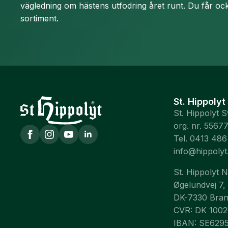
vägledning om hästens utfodring året runt. Du får ock
sortiment.
St. Hippolyt
St. Hippolyt 
org. nr. 5567
Tel. 0413 486
info@hippolyt
St. Hippolyt 
Øgelundvej 7,
DK-7330 Bra
CVR: DK 100
IBAN: SE629