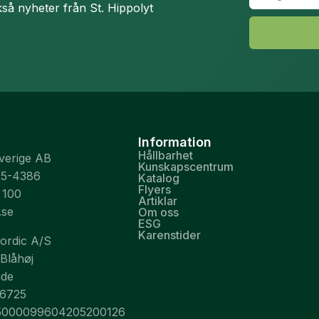
*
så nyheter från St. Hippolyt
Information
Hållbarhet
Sverige AB
Kunskapscentrum
75-4386
Katalog
Flyers
 100
Artiklar
.se
Om oss
ESG
Karenstider
Nordic A/S
 Blåhøj
nde
26725
5000099604205200126