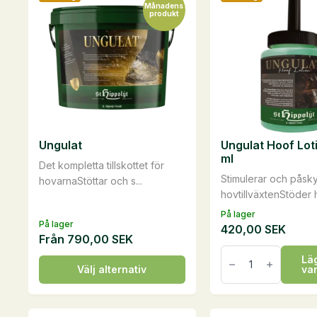
Månadens
produkt
Ungulat
Ungulat Hoof Lot
ml
Det kompletta tillskottet för
Stimulerar och påsk
hovarnaStöttar och s...
hovtillväxtenStöder 
På lager
På lager
420,00
SEK
Från
790,00
SEK
Ungulat
Läg
Hoof
Den
Välj alternativ
va
Lotion,
här
450
ml
produkten
mängd
har