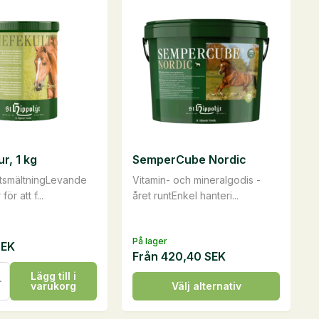
flera
varianter.
De
olika
ven
alternativen
kan
väljas
på
r, 1 kg
SemperCube Nordic
idan
produktsidan
atsmältningLevande
Vitamin- och mineralgodis -
för att f...
året runtEnkel hanteri...
På lager
SEK
Från
420,40
SEK
r,
Lägg till i
Den
varukorg
Välj alternativ
här
produkten