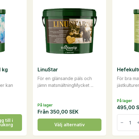
flera
varianter.
De
olika
alternati
kan
väljas
på
1 kg
LinuStar
Hefekultu
produkts
För en glänsande päls och
För bra m
rer kan
jämn matsmältningMycket ...
jästkulturer 
På lager
På lager
495,00
Från
350,00
SEK
Hefekultu
g till i
1
Den
rukorg
Välj alternativ
kg
här
mängd
produkten