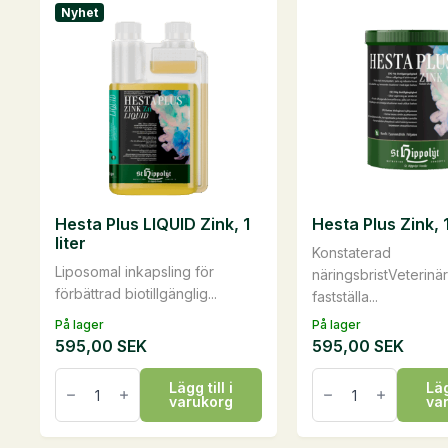
Nyhet
flera
varianter.
De
olika
alternativen
kan
väljas
på
Hesta Plus LIQUID Zink, 1
Hesta Plus Zink, 
produktsidan
liter
Konstaterad
Liposomal inkapsling för
näringsbristVeterinä
förbättrad biotillgänglig...
fastställa...
På lager
På lager
595,00
SEK
595,00
SEK
Hesta
Hesta
Lägg till i
Läg
Plus
Plus
varukorg
va
LIQUID
Zink,
Zink,
1
1
kg