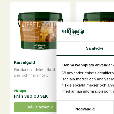
liter
mängd
mängd
Samtycke
Kieselgold
GlucoGard
Denna webbplats använder 
För stark bindväv, silkesblank
Naturlig reglering a
Vi använder enhetsidentifierar
päls och friska hov...
och insulinomsättnin..
sociala medier och analysera 
till de sociala medier och a
På lager
På lager
med annan information som du 
Från
380,00
SEK
Från
825,00
SEK
Samtyckesval
Den
Den
Välj alternativ
Välj alterna
Nödvändig
här
här