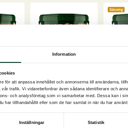
har
Säsong
flera
varianter.
De
olika
alternativen
kan
Information
väljas
på
GlandoGard, 3,75 kg
Performa
produktsidan
cookies
Protein
v socker-
Specifika näringsämnen för
e för att anpassa innehållet och annonserna till användarna, tillh
Fiberbasera
.
äldre hästarSkonsam har...
vår trafik. Vi vidarebefordrar även sådana identifierare och anna
hästarEtt hö
nnons- och analysföretag som vi samarbetar med. Dessa kan i sin
På lager
På lager
har tillhandahållit eller som de har samlat in när du har använt 
1.130,00
SEK
Från
50
GlandoGard,
Lägg till i
3,75
Den
tiv
varukorg
Vä
kg
Inställningar
Statistik
här
mängd