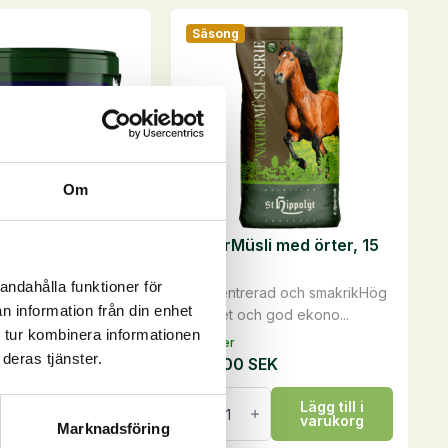
har
Säsong
flera
varianter.
De
olika
alternativen
kan
Om
väljas
på
nce Fiber High
NaturMüsli med örter, 15
produktsidan
kg
andahålla funktioner för
t proteintillskott för
Koncentrerad och smakrikHög
n information från din enhet
gt i...
kvalitet och god ekono...
 tur kombinera informationen
På lager
deras tjänster.
465,00
SEK
5,00
SEK
NaturMüsli
Lägg till i
med
lj alternativ
varukorg
örter,
Marknadsföring
15