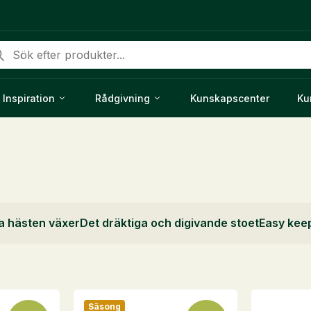
duktsökning
Inspiration
Rådgivning
Kunskapscenter
Ku
a hästen växer
Det dräktiga och digivande stoet
Easy kee
Säsong