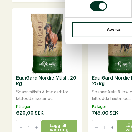
produkten
produkten
har
har
flera
flera
varianter.
varianter.
Avvisa
De
De
olika
olika
alternativen
alternativen
kan
kan
väljas
väljas
på
på
EquiGard Nordic Müsli, 20
EquiGard Nordic P
produktsidan
produktsidan
kg
25 kg
Spannmålsfri & low carbför
Spannmålsfri & low c
lättfödda hästar oc...
lättfödda hästar oc...
På lager
På lager
620,00
SEK
745,00
SEK
EquiGard
EquiGard
Lägg till i
Läg
Nordic
Nordic
varukorg
va
Müsli,
Pellets,