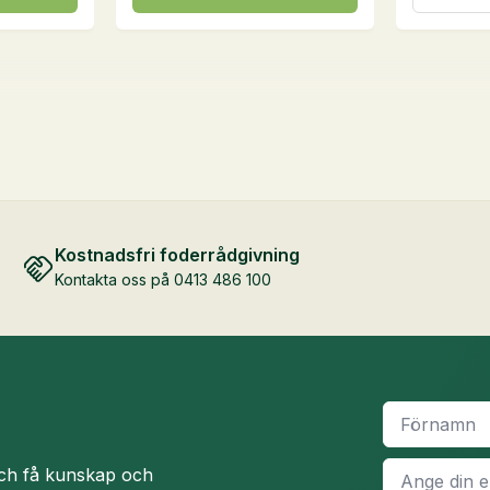
här
18
kg
produkten
mängd
har
flera
varianter.
De
olika
alternativen
kan
Kostnadsfri foderrådgivning
väljas
Kontakta oss på 0413 486 100
på
produktsidan
Namn
*
E-
och få kunskap och
post