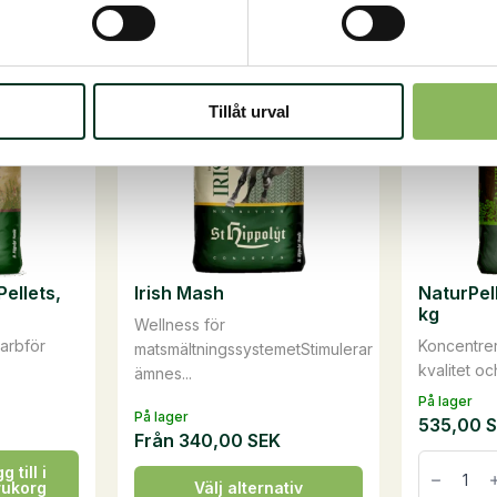
produkte
har
Säsong
Säsong
flera
varianter.
Tillåt urval
De
olika
alternati
kan
väljas
på
ellets,
Irish Mash
NaturPel
produkts
kg
Wellness för
arbför
Koncentre
matsmältningssystemetStimulerar
kvalitet o
ämnes...
På lager
På lager
535,00
Från
340,00
SEK
NaturPell
g till i
med
Den
rukorg
Välj alternativ
örter,