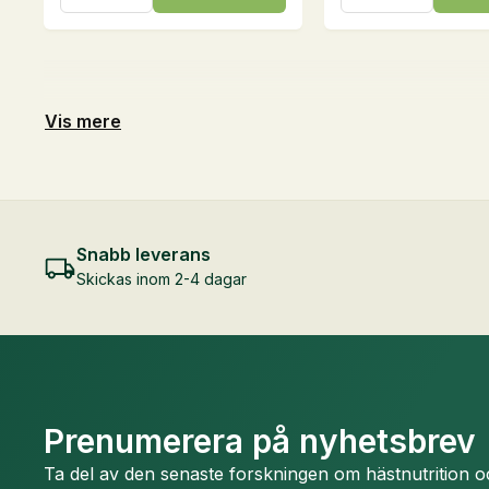
20
25
kg
kg
mängd
mängd
Vis mere
Snabb leverans
Skickas inom 2-4 dagar
Prenumerera på nyhetsbrev
Ta del av den senaste forskningen om hästnutrition 