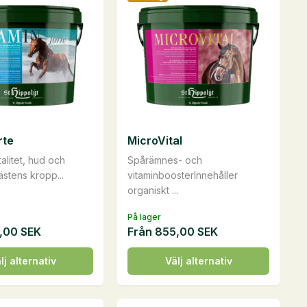
rte
MicroVital
talitet, hud och
Spårämnes- och
ästens kropp...
vitaminboosterInnehåller
organiskt ...
På lager
,00
SEK
Från
855,00
SEK
Den
lj alternativ
Välj alternativ
här
n
produkten
har