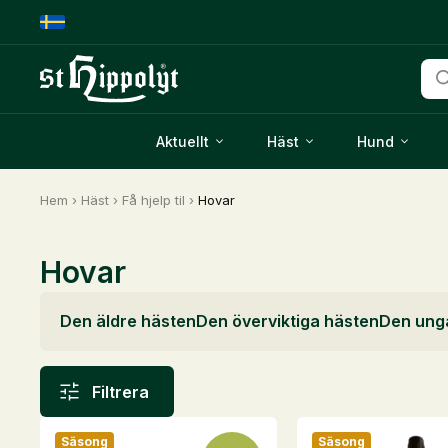
Pro
Aktuellt
Häst
Hund
Hem
›
Häst
›
Få hjelp til
›
Hovar
Hovar
Den äldre hästen
Den överviktiga hästen
Den ung
Filtrera
Säsong
Säsong