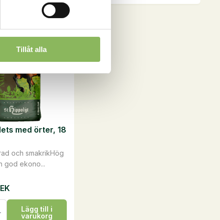
kg
n
mängd
Tillåt alla
ven
lets med örter, 18
idan
rad och smakrikHög
ch god ekono...
SEK
ets
Lägg till i
varukorg