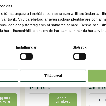
mängd
cookies
Säsong
Säsong
e för att anpassa innehållet och annonserna till användarna, tillh
vår trafik. Vi vidarebefordrar även sådana identifierare och anna
nnons- och analysföretag som vi samarbetar med. Dessa kan i sin
har tillhandahållit eller som de har samlat in när du har använt 
Inställningar
Statistik
 15 kg
GlyxWiese Wiesentaler,
NaturPel
15 kg
kg
h
Naturliga råfibrer av högsta
Koncentre
som ka...
Tillåt urval
kvalitetBra alternati...
kvalitet o
På lager
På lager
375,00
SEK
495,00
GlyxWiese
NaturPell
g till i
Lägg till i
Wiesentaler,
med
rukorg
varukorg
15
örter,