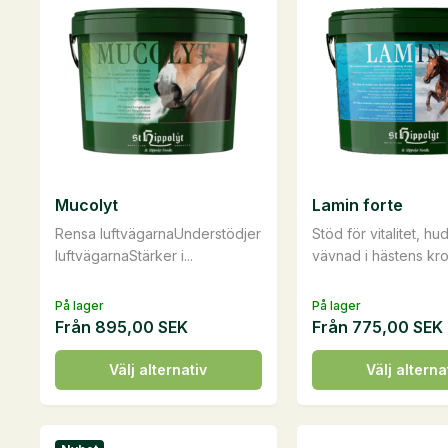
Mucolyt
Lamin forte
Rensa luftvägarnaUnderstödjer
Stöd för vitalitet, hu
luftvägarnaStärker i...
vävnad i hästens kro
På lager
På lager
Från
895,00
SEK
Från
775,00
SEK
Den
Den
Välj alternativ
Välj alterna
här
här
produkten
produkten
har
har