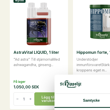
Nyhet
flera
flera
varianter.
varianter.
De
De
olika
olika
alternativen
alternativen
kan
kan
väljas
väljas
på
på
AstraVital LIQUID, 1 liter
Hippomun forte, 
produktsidan
produktsidan
"Ad astra" Till stjärnornaMed
Understödjer
ashwagandha, ginseng...
immunförsvaretStärk
kroppens eget m...
På lager
På lager
1.050,00
SEK
750,00
SEK
AstraVital
Hippomun
Lägg till i
Läg
LIQUID,
forte,
Samtycke
varukorg
va
1
1
liter
kg
mängd
mängd