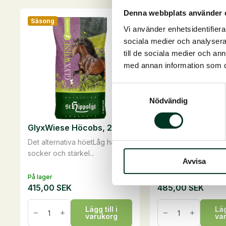
Denna webbplats använder 
Säsong
Säsong
Vi använder enhetsidentifierar
sociala medier och analysera 
till de sociala medier och a
med annan information som du 
Samtyckesval
Nödvändig
GlyxWiese Höcobs, 20 kg
GlyxWiese Müsli,
Det alternativa höetLåg halt av
Fri från spannmål oc
socker och stärkel...
melassFibertillskott, 
Avvisa
På lager
På lager
415,00
SEK
485,00
SEK
GlyxWiese
GlyxWiese
Lägg till i
Läg
Höcobs,
Müsli,
varukorg
va
20
15