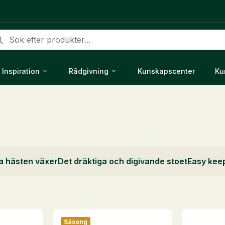
duktsökning
Inspiration
Rådgivning
Kunskapscenter
Ku
a hästen växer
Det dräktiga och digivande stoet
Easy kee
Säsong