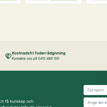
kg
18
mängd
kg
mängd
Kostnadsfri foderrådgivning
Kontakta oss på 0413 486 100
Namn
*
E-
och få kunskap och
post
*