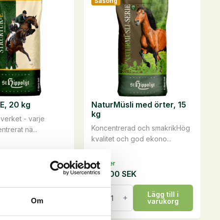
Säsong
flera
varianter.
De
olika
ven
alternativen
kan
väljas
på
E, 20 kg
NaturMüsli med örter, 15
idan
produktsidan
kg
verket - varje
Koncentrerad och smakrikHög
trerat nä...
kvalitet och god ekono...
På lager
SEK
465,00
SEK
NaturMüsli
Lägg till i
Lägg till i
med
Om
varukorg
varukorg
örter,
15
kg