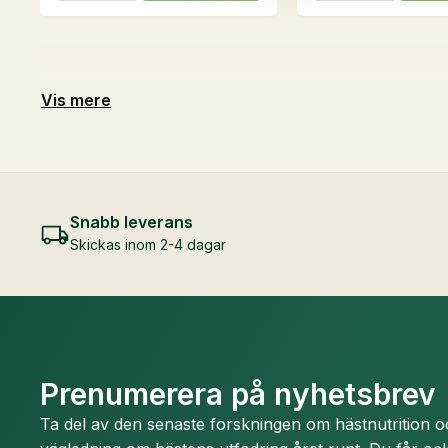
kg
kg
mängd
mängd
Vis mere
Snabb leverans
Skickas inom 2-4 dagar
Prenumerera på nyhetsbrev
Ta del av den senaste forskningen om hästnutrition 