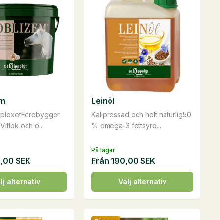
em
Leinöl
mplexetFörebygger
Kallpressad och helt naturlig50
Vitlök och ö...
% omega-3 fettsyro...
På lager
0,00
SEK
Från
190,00
SEK
Den
lj alternativ
Välj alternativ
här
n
produkten
har