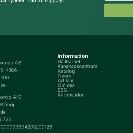
så nyheter från St. Hippolyt
Information
Hållbarhet
Sverige AB
Kunskapscentrum
75-4386
Katalog
Flyers
 100
Artiklar
.se
Om oss
ESG
Karenstider
Nordic A/S
 Blåhøj
nde
26725
5000099604205200126