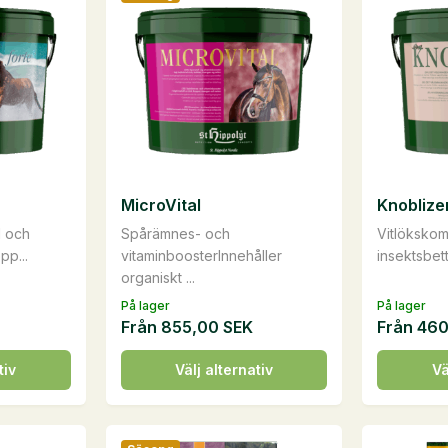
MicroVital
Knobliz
d och
Spårämnes- och
Vitlöksko
pp...
vitaminboosterInnehåller
insektsbett
organiskt ...
På lager
På lager
Från
855,00
SEK
Från
46
Den
Den
tiv
Välj alternativ
Vä
här
här
produkten
produkte
har
har