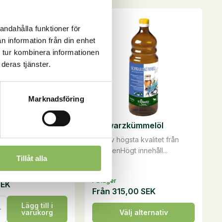
mängd
andahålla funktioner för
n information från din enhet
 tur kombinera informationen
deras tjänster.
Marknadsföring
lets med örter, 18
Schwarzkümmelöl
Olja av högsta kvalitet från
rad och smakrikHög
OrientenHögt innehåll...
Tillåt alla
ch god ekono...
På lager
SEK
Från
315,00
SEK
ets
Lägg till i
Den
varukorg
Välj alternativ
här