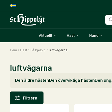
Pro
Aktuellt
Häst
Hund
Hem
›
Häst
›
Få hjelp til
›
luftvägarna
luftvägarna
Den äldre hästen
Den överviktiga hästen
Den ung
Filtrera