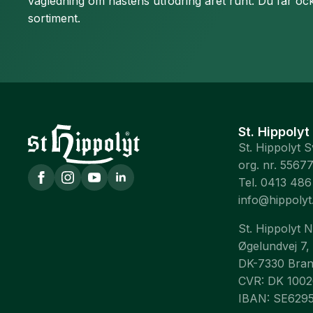
vägledning om hästens utfodring året runt. Du får ock
sortiment.
St. Hippolyt
St. Hippolyt 
org. nr. 5567
Tel. 0413 486
info@hippolyt
St. Hippolyt 
Øgelundvej 7,
DK-7330 Bra
CVR: DK 100
IBAN: SE629