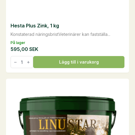
Hesta Plus Zink, 1 kg
Konstaterad näringsbristVeterinärer kan fastställa...
På lager
595,00
SEK
Hesta
Lägg till i varukorg
Plus
Zink,
1
kg
mängd