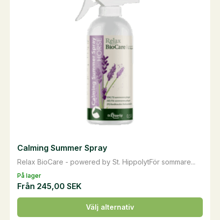
Calming Summer Spray
Relax BioCare - powered by St. HippolytFör sommare...
På lager
Från
245,00
SEK
Den
Välj alternativ
här