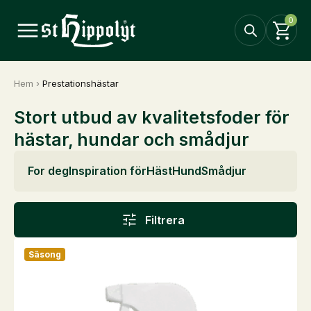
0
Hem
›
Prestationshästar
Stort utbud av kvalitetsfoder för
hästar, hundar och smådjur
For deg
Inspiration för
Häst
Hund
Smådjur
Filtrera
Säsong