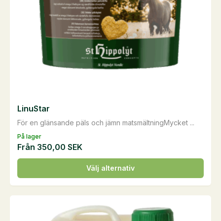
LinuStar
För en glänsande päls och jämn matsmältningMycket ...
På lager
Från
350,00
SEK
Den
Välj alternativ
här
produkten
har
flera