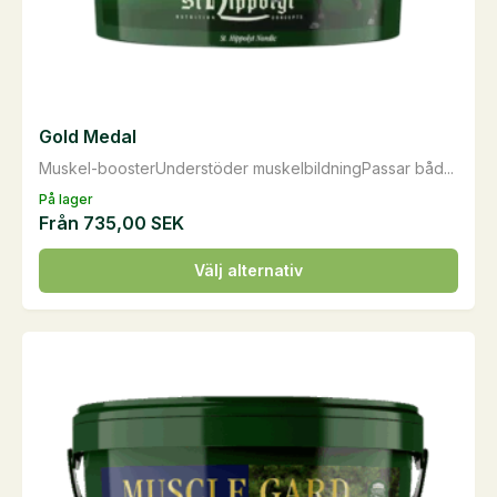
Gold Medal
Muskel-boosterUnderstöder muskelbildningPassar båd...
På lager
Från
735,00
SEK
Den
Välj alternativ
här
produkten
har
flera
varianter.
De
olika
alternativen