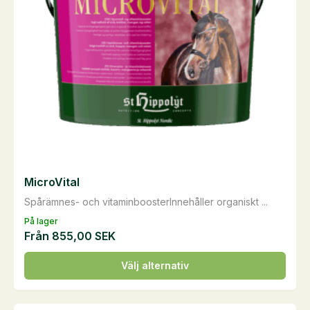
MicroVital
Spårämnes- och vitaminboosterInnehåller organiskt ...
På lager
Från
855,00
SEK
Den
Välj alternativ
här
produkten