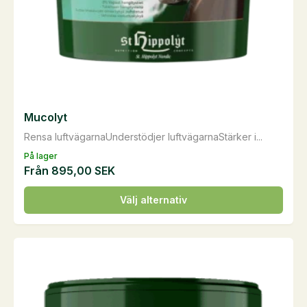
produktsidan
Mucolyt
Rensa luftvägarnaUnderstödjer luftvägarnaStärker i...
På lager
Från
895,00
SEK
Den
Välj alternativ
här
produkten
har
flera
varianter.
De