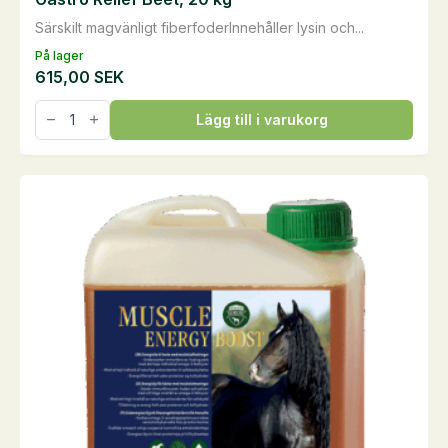
Särskilt magvänligt fiberfoderInnehåller lysin och...
På lager
615,00
SEK
Gastro
Lägg till i varukorg
Relief
Beet,
20
kg
mängd