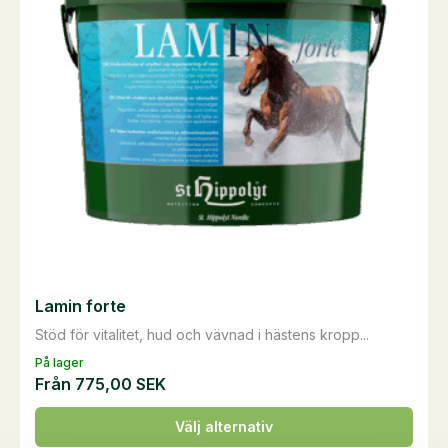
olika
alternativen
kan
väljas
på
produktsidan
Lamin forte
Stöd för vitalitet, hud och vävnad i hästens kropp...
På lager
Från
775,00
SEK
Den
Välj alternativ
här