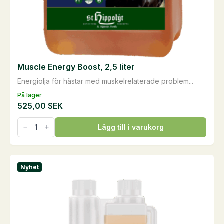
Muscle Energy Boost, 2,5 liter
Energiolja för hästar med muskelrelaterade problem...
På lager
525,00
SEK
Muscle
Lägg till i varukorg
Energy
Boost,
2,5
liter
mängd
Nyhet