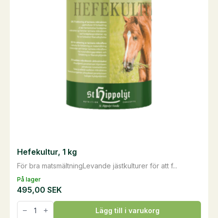
Hefekultur, 1 kg
För bra matsmältningLevande jästkulturer för att f...
På lager
495,00
SEK
Hefekultur,
Lägg till i varukorg
1