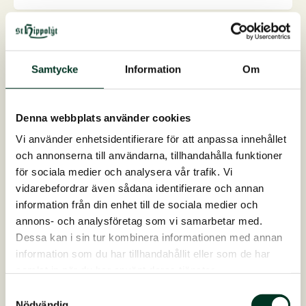
produkten
har
flera
varianter.
Samtycke
Information
Om
De
olika
alternativen
Denna webbplats använder cookies
kan
Vi använder enhetsidentifierare för att anpassa innehållet
väljas
och annonserna till användarna, tillhandahålla funktioner
på
för sociala medier och analysera vår trafik. Vi
produktsidan
vidarebefordrar även sådana identifierare och annan
information från din enhet till de sociala medier och
annons- och analysföretag som vi samarbetar med.
Dessa kan i sin tur kombinera informationen med annan
information som du har tillhandahållit eller som de har
samlat in när du har använt deras tjänster.
Samtyckesval
CuraBiom, 1.400 g
Nödvändig