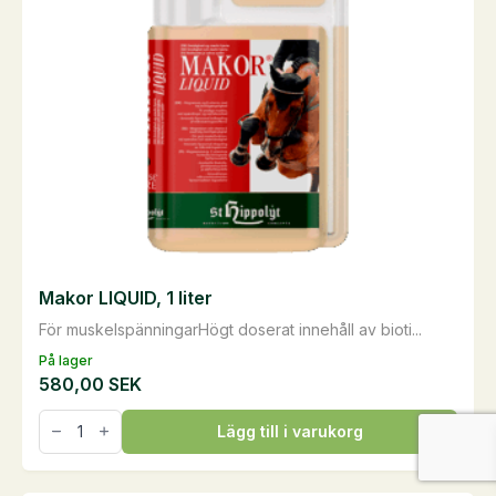
Makor LIQUID, 1 liter
För muskelspänningarHögt doserat innehåll av bioti...
På lager
580,00
SEK
Makor
Lägg till i varukorg
LIQUID,
1
liter
mängd