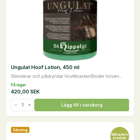
på
produktsidan
Ungulat Hoof Lotion, 450 ml
Stimulerar och påskyndar hovtillväxtenStöder hoven...
På lager
420,00
SEK
Ungulat
Lägg till i varukorg
Hoof
Lotion,
450
ml
mängd
Säsong
Månadens
produkt