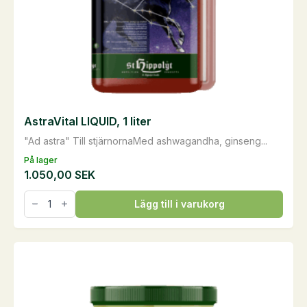
produktsidan
AstraVital LIQUID, 1 liter
"Ad astra" Till stjärnornaMed ashwagandha, ginseng...
På lager
1.050,00
SEK
AstraVital
Lägg till i varukorg
LIQUID,
1
liter
mängd