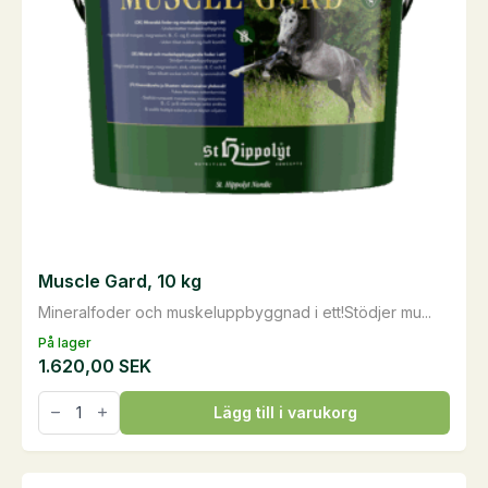
kan
väljas
på
produktsidan
Muscle Gard, 10 kg
Mineralfoder och muskeluppbyggnad i ett!Stödjer mu...
På lager
1.620,00
SEK
Muscle
Lägg till i varukorg
Gard,
10
kg
mängd