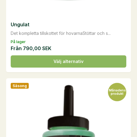
Ungulat
Det kompletta tillskottet för hovarnaStöttar och s...
På lager
Från
790,00
SEK
Den
Välj alternativ
här
produkten
har
Säsong
flera
Månadens
produkt
varianter.
De
olika
alternativen
kan
väljas