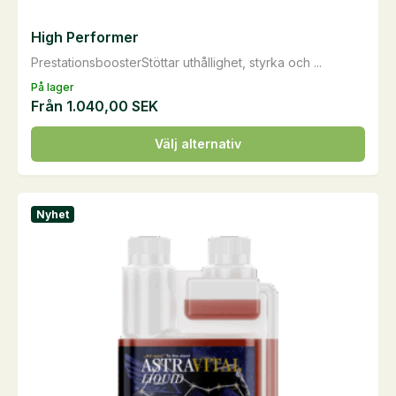
High Performer
PrestationsboosterStöttar uthållighet, styrka och ...
På lager
Från
1.040,00
SEK
Den
Välj alternativ
här
produkten
har
Nyhet
flera
varianter.
De
olika
alternativen
kan
väljas
på