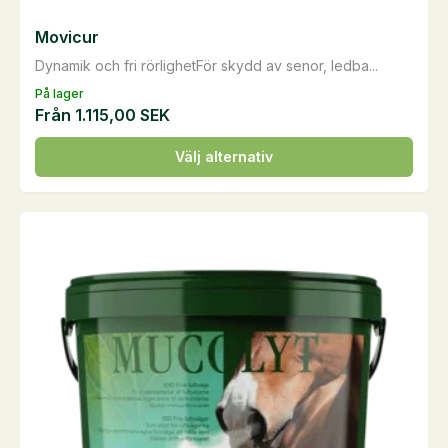
Movicur
Dynamik och fri rörlighetFör skydd av senor, ledba...
På lager
Från
1.115,00
SEK
Den
Välj alternativ
här
produkten
har
flera
varianter.
De
olika
alternativen
kan
väljas
på