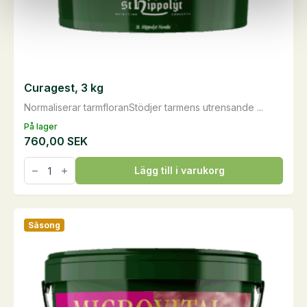
Curagest, 3 kg
Normaliserar tarmfloranStödjer tarmens utrensande ...
På lager
760,00
SEK
Curagest,
Lägg till i varukorg
3
kg
mängd
Säsong