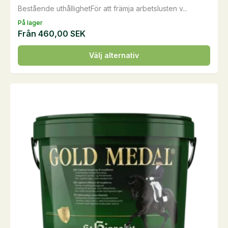
Bestående uthållighetFör att främja arbetslusten v...
På lager
Från
460,00
SEK
Den
Välj alternativ
här
produkten
har
flera
varianter.
De
olika
alternativen
kan
väljas
på
produktsidan