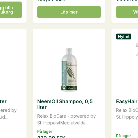
g till i
Den
rukorg
Läs mer
Vä
här
produkte
har
Nyhet
flera
varianter.
De
olika
alternati
kan
väljas
på
ter
NeemOil Shampoo, 0,5
EasyHair
produkts
liter
wered by
Relax Bio
Relax BioCare - powered by
ud...
St. Hippoly
St. HippolytMed utvalda...
På lager
På lager