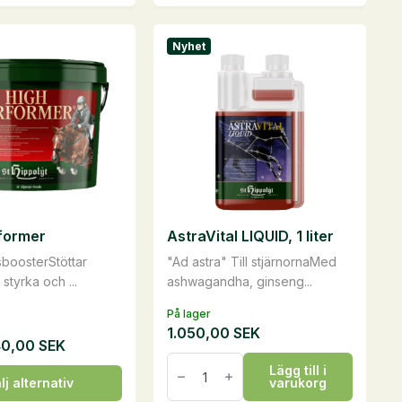
n
produkten
har
Nyhet
flera
varianter.
De
olika
ven
alternativen
kan
väljas
på
former
AstraVital LIQUID, 1 liter
idan
produktsidan
sboosterStöttar
"Ad astra" Till stjärnornaMed
 styrka och ...
ashwagandha, ginseng...
På lager
1.050,00
SEK
40,00
SEK
AstraVital
Lägg till i
LIQUID,
lj alternativ
varukorg
1