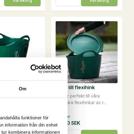
varukorg
varukorg
+
Selen,
1
kg
mängd
 17 liter
Lock till flexihink
Om
ogga.17 literØ35 cm
Passar perfekt till våra
ekt att ...
populära flexihinkar av r...
På lager
andahålla funktioner för
EK
50,00
SEK
n information från din enhet
,
Lock
 tur kombinera informationen