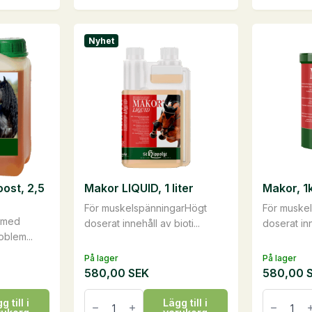
produkten
produkte
har
har
Nyhet
flera
flera
varianter.
varianter.
De
De
olika
olika
alternativen
alternati
kan
kan
väljas
väljas
på
på
ost, 2,5
Makor LIQUID, 1 liter
Makor, 1
produktsidan
produkts
För muskelspänningarHögt
För muske
r med
doserat innehåll av bioti...
doserat inn
blem...
På lager
På lager
580,00
SEK
580,00
Makor
Makor,
g till i
Lägg till i
LIQUID,
1kg