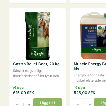
produkten
produkten
har
har
flera
flera
varianter.
varianter.
De
De
olika
olika
alternativen
alternativen
kan
kan
väljas
väljas
på
på
Gastro Relief Beet, 20 kg
Muscle Energy Bo
produktsidan
produktsidan
liter
Särskilt magvänligt
Energiolja för hästa
fiberfoderInnehåller lysin och...
muskelrelaterade pro
På lager
På lager
615,00
SEK
525,00
SEK
Gastro
Muscle
Lägg till i
Läg
Relief
Energy