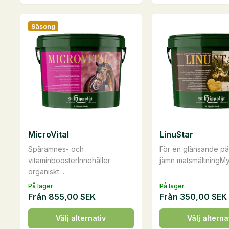
kg
produkten
mängd
har
Säsong
flera
varianter.
De
olika
alternativen
kan
väljas
på
MicroVital
LinuStar
produktsidan
Spårämnes- och
För en glänsande pä
vitaminboosterInnehåller
jämn matsmältningMyc
organiskt ...
På lager
På lager
Från
855,00
SEK
Från
350,00
SEK
Den
Den
Välj alternativ
Välj alterna
här
här