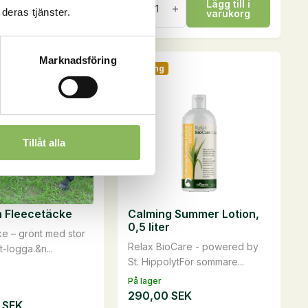
Lägg till i
Lägg till i
till
deras tjänster.
varukorg
varukorg
flexihink
mängd
Marknadsföring
Säsong
Tillåt alla
 Fleecetäcke
Calming Summer Lotion,
0,5 liter
e – grönt med stor
Relax BioCare - powered by
t-logga.&n...
St. HippolytFör sommare...
På lager
290,00
SEK
0
SEK