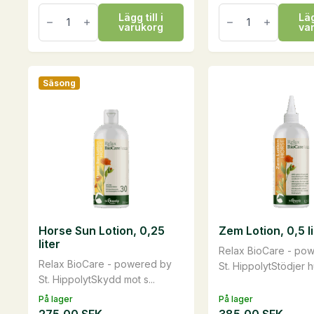
Boxskylt
Höpåse
Lägg till i
Läg
mängd
mängd
varukorg
va
Säsong
Horse Sun Lotion, 0,25
Zem Lotion, 0,5 li
liter
Relax BioCare - po
Relax BioCare - powered by
St. HippolytStödjer h
St. HippolytSkydd mot s...
På lager
På lager