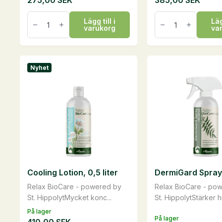
275,00
SEK
385,00
SEK
Horse
Zem
Lägg till i
Läg
Sun
Lotion,
varukorg
va
Lotion,
0,5
0,25
liter
liter
mängd
mängd
Nyhet
Cooling Lotion, 0,5 liter
DermiGard Spray
Relax BioCare - powered by
Relax BioCare - po
St. HippolytMycket konc...
St. HippolytStärker h
På lager
På lager