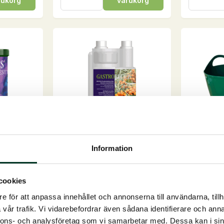
rukorg
varukorg
1
mängd
liter
mängd
esium
Gastro Relief Oil
Flexihink,
Information
Olja för att stödja den känsliga
Grön med l
ium B12 är
magslemhinnanNatu...
– H 27,5Perf
...
cookies
På lager
e för att anpassa innehållet och annonserna till användarna, tillh
På lager
125,00
S
vår trafik. Vi vidarebefordrar även sådana identifierare och anna
Från
330,00
SEK
Flexihink
nnons- och analysföretag som vi samarbetar med. Dessa kan i sin