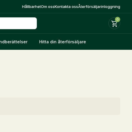
Hållbarhet
Om oss
Kontakta oss
Återförsäljarinloggning
0
ndberättelser
Hitta din återförsäljare