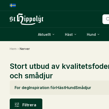
Pro
Aktuellt
Häst
Hund
Hem
›
Nerver
Stort utbud av kvalitetsfode
och smådjur
For deg
Inspiration för
Häst
Hund
Smådjur
Filtrera