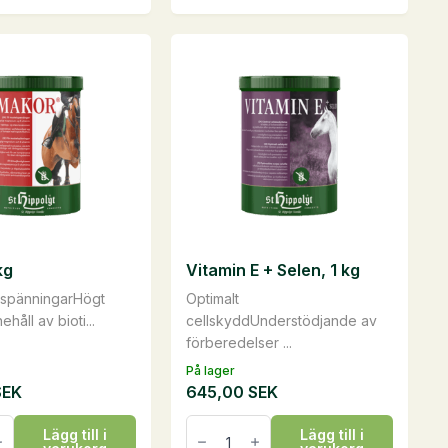
liter
mängd
n
ven
kg
Vitamin E + Selen, 1 kg
idan
lspänningarHögt
Optimalt
ehåll av bioti...
cellskyddUnderstödjande av
förberedelser ...
På lager
SEK
645,00
SEK
Vitamin
Lägg till i
Lägg till i
E