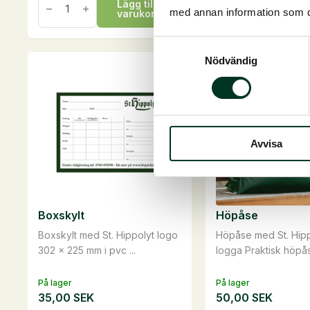
Lägg till i
Läg
Plus
Plus
med annan information som du 
varukorg
va
LIQUID
Magnesium
Magnesium
B12,
B12,
1
Samtyckesval
1
kg
Nödvändig
liter
mängd
mängd
Avvisa
Boxskylt
Höpåse
Boxskylt med St. Hippolyt logo
Höpåse med St. Hipp
302 x 225 mm i pvc ...
logga Praktisk höpåse 
På lager
På lager
35,00
SEK
50,00
SEK