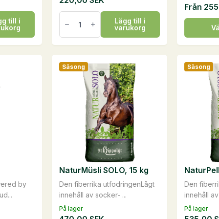
220,00
SEK
Från
255
NeemOil
g till i
Lägg till i
Shampoo,
Den
rukorg
varukorg
Vä
0,5
här
liter
mängd
produkte
har
Säsong
Säsong
flera
varianter.
De
olika
alternati
kan
väljas
på
NaturMüsli SOLO, 15 kg
NaturPel
produkts
wered by
Den fiberrika utfodringenLågt
Den fiberr
ud...
innehåll av socker- ...
innehåll av
På lager
På lager