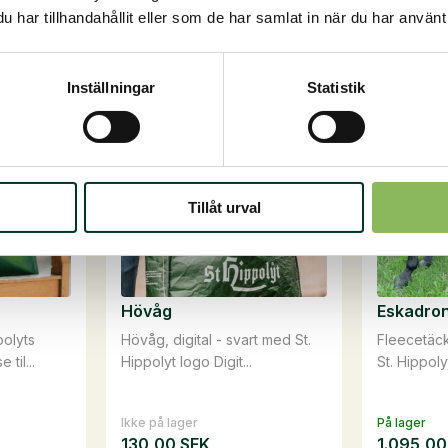
g till i
17
Den
har tillhandahållit eller som de har samlat in när du har använt 
rukorg
Välj alternativ
liter
här
mängd
produkten
har
Inställningar
Statistik
flera
varianter.
De
olika
Tillåt urval
alternativen
kan
väljas
på
Hövåg
Eskadron
produktsidan
olyts
Hövåg, digital - svart med St.
Fleecetäck
til...
Hippolyt logo Digit...
St. Hippoly
Ikke på lager
På lager
130,00
SEK
1.095,0