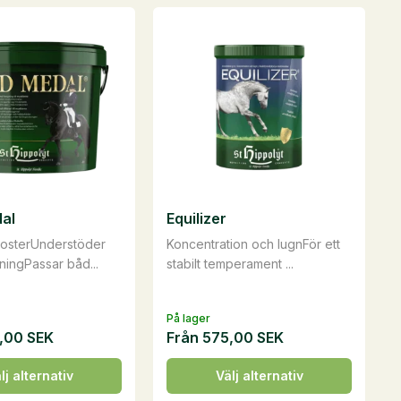
al
Equilizer
osterUnderstöder
Koncentration och lugnFör ett
ningPassar båd...
stabilt temperament ...
På lager
,00
SEK
Från
575,00
SEK
Den
lj alternativ
Välj alternativ
här