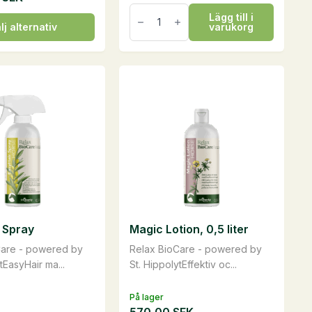
Calming
Lägg till i
Summer
lj alternativ
varukorg
Lotion,
0,5
liter
n
mängd
ven
 Spray
Magic Lotion, 0,5 liter
idan
Care - powered by
Relax BioCare - powered by
tEasyHair ma...
St. HippolytEffektiv oc...
På lager