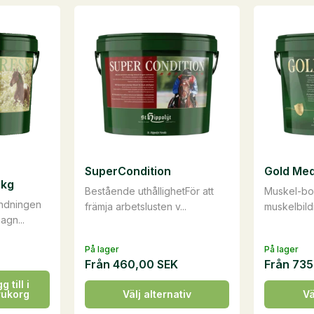
SuperCondition
Gold Med
 kg
Bestående uthållighetFör att
Muskel-bo
andningen
främja arbetslusten v...
muskelbild
agn...
På lager
På lager
Från
460,00
SEK
Från
735
g till i
Den
Den
rukorg
Välj alternativ
Vä
här
här