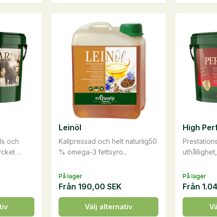
produkten
produkte
har
har
flera
flera
varianter.
varianter.
De
De
olika
olika
alternativen
alternati
kan
kan
väljas
väljas
på
på
Leinöl
High Per
produktsidan
produkts
ls och
Kallpressad och helt naturlig50
Prestation
ket ...
% omega-3 fettsyro...
uthållighet,
På lager
På lager
Från
190,00
SEK
Från
1.0
Den
Den
tiv
Välj alternativ
Vä
här
här