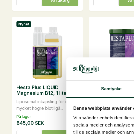
varukorg
va
Beet,
Boost,
20
2,5
kg
liter
mängd
mängd
Nyhet
Hesta Plus LIQUID
Hesta Plus Magn
Samtycke
Magnesium B12, 1 liter
B12, 1 kg
Liposomal inkapsling för en
Hesta Plus® Magnes
mycket högre biotillgä...
lämplig för snabb och
Denna webbplats använder 
På lager
På lager
Vi använder enhetsidentifierar
845,00
SEK
595,00
SEK
sociala medier och analysera 
Hesta
Hesta
till de sociala medier och a