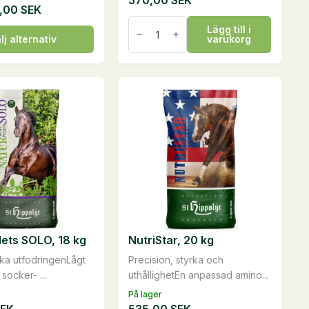
570,00
SEK
,00
SEK
Magic
Lägg till i
Lotion,
lj alternativ
varukorg
0,5
liter
mängd
n
ven
lets SOLO, 18 kg
NutriStar, 20 kg
idan
ika utfodringenLågt
Precision, styrka och
 socker- ...
uthållighetEn anpassad amino...
På lager