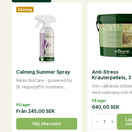
Säsong
Calming Summer Spray
Anti-Stress
Kräuterpellets, 3
Relax BioCare - powered by
Den välkända örtbl
St. HippolytFör sommare...
med valeriana och m
På lager
På lager
640,00
SEK
Från
245,00
SEK
Anti-
Läg
Stress
Den
Välj alternativ
va
Kräuterpellets,
här
3