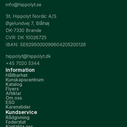
info@hippolyt.se
St. Hippolyt Nordic A/S
Øgelundvej 7, Blåhøj
DK-7330 Brande
CVR: DK 10026725
IBAN: SE6295000099604205200126
hippolyt@hippolyt.dk
+45 7020 5344
Information
Hållbarhet
Kunskapscentrum
Katalog
Flyers
Artiklar
Om oss
ESG
Karenstider
Kundservice
Rådgivning
Foderstat
Kontakta oss