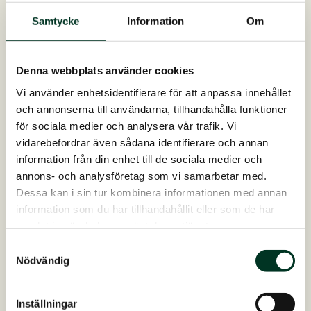
Samtycke
Information
Om
KUNDBERÄTTELSE
Denna webbplats använder cookies
Vi använder enhetsidentifierare för att anpassa innehållet
och annonserna till användarna, tillhandahålla funktioner
för sociala medier och analysera vår trafik. Vi
vidarebefordrar även sådana identifierare och annan
information från din enhet till de sociala medier och
annons- och analysföretag som vi samarbetar med.
Dessa kan i sin tur kombinera informationen med annan
information som du har tillhandahållit eller som de har
samlat in när du har använt deras tjänster.
Samtyckesval
Nödvändig
Hästens immunförsvar
påverkas både av foder och
Inställningar