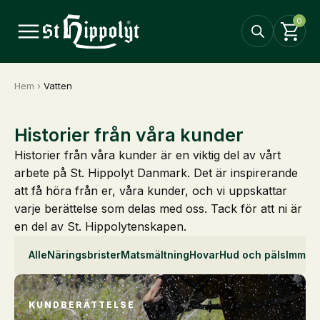
0
Hem
›
Vatten
Historier från våra kunder
Historier från våra kunder är en viktig del av vårt
arbete på St. Hippolyt Danmark. Det är inspirerande
att få höra från er, våra kunder, och vi uppskattar
varje berättelse som delas med oss. Tack för att ni är
en del av St. Hippolytenskapen.
Alle
Näringsbrister
Matsmältning
Hovar
Hud och päls
Immun
KUNDBERÄTTELSE