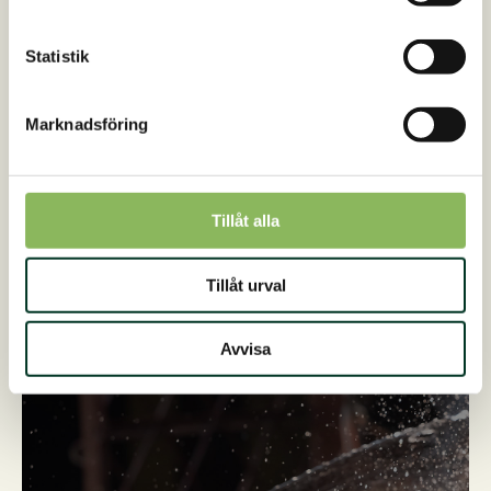
livsstil!
Läs hela historien här
Statistik
Marknadsföring
KUNDBERÄTTELSE
Tillåt alla
Tillåt urval
Avvisa