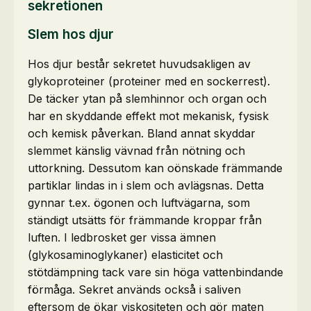
sekretionen
Slem hos djur
Hos djur består sekretet huvudsakligen av
glykoproteiner (proteiner med en sockerrest).
De täcker ytan på slemhinnor och organ och
har en skyddande effekt mot mekanisk, fysisk
och kemisk påverkan. Bland annat skyddar
slemmet känslig vävnad från nötning och
uttorkning. Dessutom kan oönskade främmande
partiklar lindas in i slem och avlägsnas. Detta
gynnar t.ex. ögonen och luftvägarna, som
ständigt utsätts för främmande kroppar från
luften. I ledbrosket ger vissa ämnen
(glykosaminoglykaner) elasticitet och
stötdämpning tack vare sin höga vattenbindande
förmåga. Sekret används också i saliven
eftersom de ökar viskositeten och gör maten