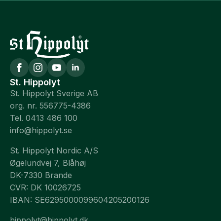
St. Hippolyt
St. Hippolyt Sverige AB
org. nr. 556775-4386
Tel. 0413 486 100
info@hippolyt.se
St. Hippolyt Nordic A/S
Øgelundvej 7, Blåhøj
DK-7330 Brande
CVR: DK 10026725
IBAN: SE6295000099604205200126
hippolyt@hippolyt.dk