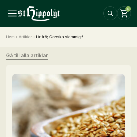
0
Hem
›
Artiklar
›
Linfrö; Ganska slemmigt!
Gå till alla artiklar