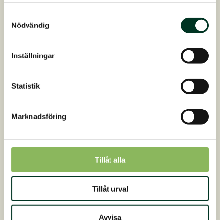
samlat in när du har använt deras tjänster.
Samtyckesval
I en patenterad process (som används på St.
Nödvändig
Hippolyt) kan dock hela linfröet “lättvalsas”.
Denna process skapar mikrosprickor i linfröets
skal. På så sätt behåller fröskalet sin skyddande
Inställningar
funktion mot oxidation, samtidigt som de
mikroskopiska sprickorna också gör att ämnen
Statistik
från slem och fettsyror kan frigöras på ett
säkert sätt.
Marknadsföring
Tillåt alla
Tillåt urval
Avvisa