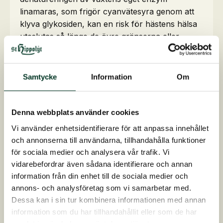
linamaras, som frigör cyanvätesyra genom att
klyva glykosiden, kan en risk för hästens hälsa
uteslutas så länge de övre gränserna eller
foderrekommendationerna respekteras.
Samtycke
Information
Om
Malning är inte samma sak som lätt
valsning
Denna webbplats använder cookies
För att kunna utnyttja näringsämnena, inklusive
Vi använder enhetsidentifierare för att anpassa innehållet
de värdefulla omega-3-fettsyrorna från linfröet,
och annonserna till användarna, tillhandahålla funktioner
är det nödvändigt att mala/knäcka eller rulla
för sociala medier och analysera vår trafik. Vi
linfröet, eftersom hästen inte kan bryta alla frön
vidarebefordrar även sådana identifierare och annan
enbart genom tuggprocessen eftersom fröna är
information från din enhet till de sociala medier och
så pass platta. Nackdelen med att mala och
annons- och analysföretag som vi samarbetar med.
rulla är att linfröet, eller de fettsyror som det
Dessa kan i sin tur kombinera informationen med annan
innehåller, reagerar med luftens syre (oxidation)
information som du har tillhandahållit eller som de har
och att hållbarheten förkortas avsevärt.