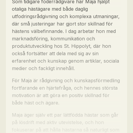
Som tidigare foderrådgivare har Maja hjälpt
otaliga hästägare med både daglig
utfodringsrådgivning och komplexa utmaningar,
där små justeringar har gjort stor skillnad för
hästens välbefinnande. I dag arbetar hon med
marknadsföring, kommunikation och
produktutveckling hos St. Hippolyt, där hon
också fortsätter att dela med sig av sin
erfarenhet och kunskap genom artiklar, sociala
medier och fackligt innehåll.
För Maja är rådgivning och kunskapsförmedling
fortfarande en hjärtefråga, och hennes största
motivation är att göra en positiv skillnad för
både häst och ägare.
Maja äger själv ett par lättfödda hästar som går
på lösdrift med aktiv utevistelse, och hon
fokuserar på att hålla hästarna så naturligt som