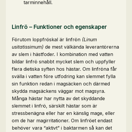
tarminnehåll.
Linfrö – Funktioner och egenskaper
Förutom loppfröskal är linfrön
(Linum
usitatissimum)
de mest välkända leverantörerna
av slem i hästfoder. I kombination med vatten
bildar linfrö snabbt mycket slem och uppfyller
flera dietiska syften hos hästar. Om linfröna får
svälla i vatten före utfodring kan slemmet fylla
sin funktion redan i magsäcken och därmed
skydda magsäckens väggar mot magsyra.
Många hästar har nytta av det skyddande
slemmet i linfrö, särskilt hästar som är
stressbenägna eller har en känslig mage, eller
om de har magirritationer. Om linfröet endast
behöver vara “aktivt” i baktarmen så kan det