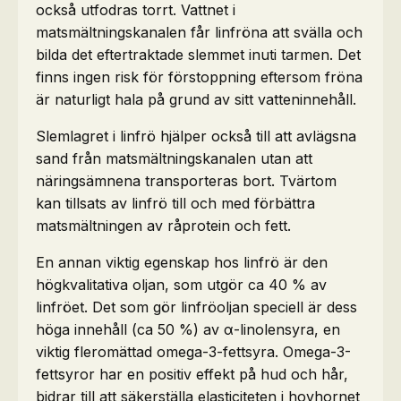
också utfodras torrt. Vattnet i
matsmältningskanalen får linfröna att svälla och
bilda det eftertraktade slemmet inuti tarmen. Det
finns ingen risk för förstoppning eftersom fröna
är naturligt hala på grund av sitt vatteninnehåll.
Slemlagret i linfrö hjälper också till att avlägsna
sand från matsmältningskanalen utan att
näringsämnena transporteras bort. Tvärtom
kan tillsats av linfrö till och med förbättra
matsmältningen av råprotein och fett.
En annan viktig egenskap hos linfrö är den
högkvalitativa oljan, som utgör ca 40 % av
linfröet. Det som gör linfröoljan speciell är dess
höga innehåll (ca 50 %) av α-linolensyra, en
viktig fleromättad omega-3-fettsyra. Omega-3-
fettsyror har en positiv effekt på hud och hår,
bidrar till att säkerställa elasticiteten i hovhornet