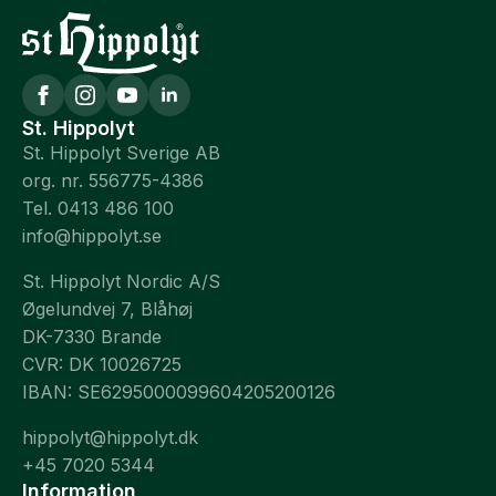
St. Hippolyt
St. Hippolyt Sverige AB
org. nr. 556775-4386
Tel. 0413 486 100
info@hippolyt.se
St. Hippolyt Nordic A/S
Øgelundvej 7, Blåhøj
DK-7330 Brande
CVR: DK 10026725
IBAN: SE6295000099604205200126
hippolyt@hippolyt.dk
+45 7020 5344
Information