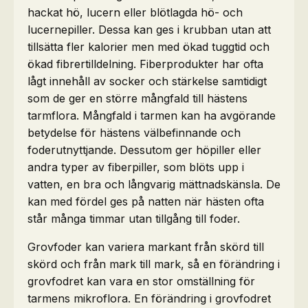
hackat hö, lucern eller blötlagda hö- och
lucernepiller. Dessa kan ges i krubban utan att
tillsätta fler kalorier men med ökad tuggtid och
ökad fibrertilldelning. Fiberprodukter har ofta
lågt innehåll av socker och stärkelse samtidigt
som de ger en större mångfald till hästens
tarmflora. Mångfald i tarmen kan ha avgörande
betydelse för hästens välbefinnande och
foderutnyttjande. Dessutom ger höpiller eller
andra typer av fiberpiller, som blöts upp i
vatten, en bra och långvarig mättnadskänsla. De
kan med fördel ges på natten när hästen ofta
står många timmar utan tillgång till foder.
Grovfoder kan variera markant från skörd till
skörd och från mark till mark, så en förändring i
grovfodret kan vara en stor omställning för
tarmens mikroflora. En förändring i grovfodret