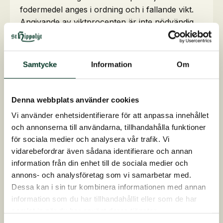
fodermedel anges i ordning och i fallande vikt.
Angivande av viktprocenten är inte nödvändig.
Endast om råvarorna beskrivs i text eller på
annat sätt är framhävda i märkningen på bild
eller grafik, måste viktprocenten anges. Det är
Samtycke
Information
Om
därför inte alltid möjligt att veta hur mycket av
varje råvara fodret innehåller, varför det kan
vara nödvändigt att kontakta foderproducenten
Denna webbplats använder cookies
för ytterligare information.
Vi använder enhetsidentifierare för att anpassa innehållet
och annonserna till användarna, tillhandahålla funktioner
för sociala medier och analysera vår trafik. Vi
vidarebefordrar även sådana identifierare och annan
Foderblandningens
information från din enhet till de sociala medier och
annons- och analysföretag som vi samarbetar med.
näringsinnehåll och
Dessa kan i sin tur kombinera informationen med annan
tillsatser
information som du har tillhandahållit eller som de har
samlat in när du har använt deras tjänster.