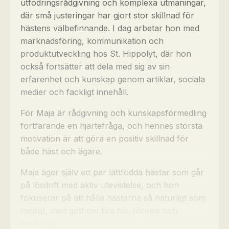
utfodringsrådgivning och komplexa utmaningar,
där små justeringar har gjort stor skillnad för
hästens välbefinnande. I dag arbetar hon med
marknadsföring, kommunikation och
produktutveckling hos St. Hippolyt, där hon
också fortsätter att dela med sig av sin
erfarenhet och kunskap genom artiklar, sociala
medier och fackligt innehåll.
För Maja är rådgivning och kunskapsförmedling
fortfarande en hjärtefråga, och hennes största
motivation är att göra en positiv skillnad för
både häst och ägare.
Maja äger själv ett par lättfödda hästar som går
på lösdrift med aktiv utevistelse, och hon
fokuserar på att hålla hästarna så naturligt som
möjligt, med gott om bra hö, rörelse och
berikning.